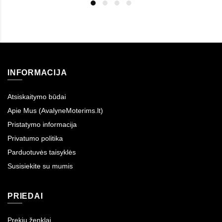
INFORMACIJA
Atsiskaitymo būdai
Apie Mus (AvalyneMoterims.lt)
Pristatymo informacija
Privatumo politika
Parduotuvės taisyklės
Susisiekite su mumis
PRIEDAI
Prekių ženklai