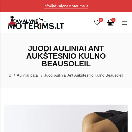
info@AvalyneMoterims.lt
0
0
JUODI AULINIAI ANT
AUKŠTESNIO KULNO
BEAUSOLEIL
Auliniai batai
Juodi Auliniai Ant Aukštesnio Kulno Beausoleil