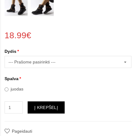
18.99€
Dydis
Spalva
juodas
Į KREPŠELĮ
Pageidauti