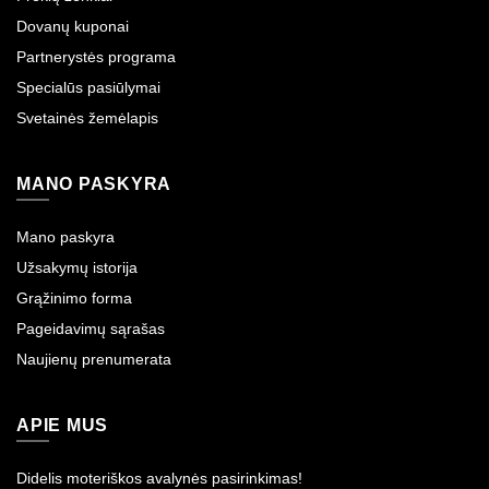
Dovanų kuponai
Partnerystės programa
Specialūs pasiūlymai
Svetainės žemėlapis
MANO PASKYRA
Mano paskyra
Užsakymų istorija
Grąžinimo forma
Pageidavimų sąrašas
Naujienų prenumerata
APIE MUS
Didelis moteriškos avalynės pasirinkimas!