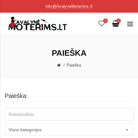
info@AvalyneMoterims.lt
0
0
PAIEŠKA
Paieška
Paieška: