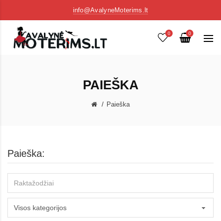
info@AvalyneMoterims.lt
0
0
PAIEŠKA
Paieška
Paieška: