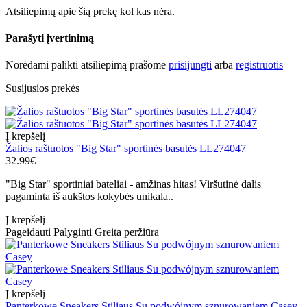
Atsiliepimų apie šią prekę kol kas nėra.
Parašyti įvertinimą
Norėdami palikti atsiliepimą prašome
prisijungti
arba
registruotis
Susijusios prekės
Į krepšelį
Žalios raštuotos "Big Star" sportinės basutės LL274047
32.99€
"Big Star" sportiniai bateliai - amžinas hitas! Viršutinė dalis
pagaminta iš aukštos kokybės unikala..
Į krepšelį
Pageidauti
Palyginti
Greita peržiūra
Į krepšelį
Panterkowe Sneakers Stiliaus Su podwójnym sznurowaniem Casey