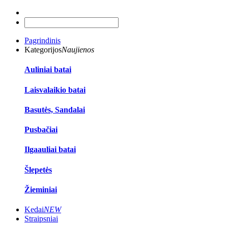
Pagrindinis
Kategorijos
Naujienos
Auliniai batai
Laisvalaikio batai
Basutės, Sandalai
Pusbačiai
Ilgaauliai batai
Šlepetės
Žieminiai
Kedai
NEW
Straipsniai