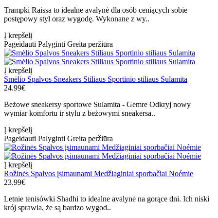
Trampki Raissa to idealne avalynė dla osób ceniących sobie
postępowy styl oraz wygodę. Wykonane z wy..
Į krepšelį
Pageidauti
Palyginti
Greita peržiūra
Į krepšelį
Smėlio Spalvos Sneakers Stiliaus Sportinio stiliaus Sulamita
24.99€
Beżowe sneakersy sportowe Sulamita - Gemre Odkryj nowy
wymiar komfortu ir stylu z beżowymi sneakersa..
Į krepšelį
Pageidauti
Palyginti
Greita peržiūra
Į krepšelį
Rožinės Spalvos įsimaunami Medžiaginiai sporbačiai Noémie
23.99€
Letnie tenisówki Shadhi to idealne avalynė na gorące dni. Ich niski
krój sprawia, że są bardzo wygod..