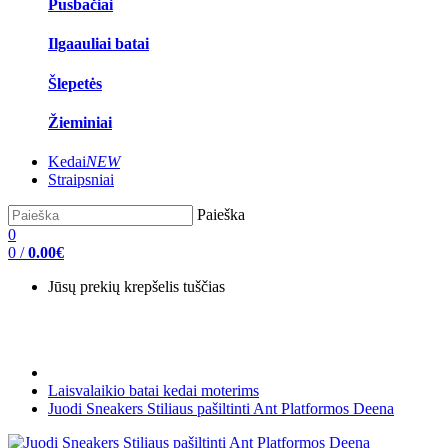
Pusbačiai
Ilgaauliai batai
Šlepetės
Žieminiai
Kedai
NEW
Straipsniai
Paieška
0
0
/
0.00€
Jūsų prekių krepšelis tuščias
Laisvalaikio batai kedai moterims
Juodi Sneakers Stiliaus pašiltinti Ant Platformos Deena