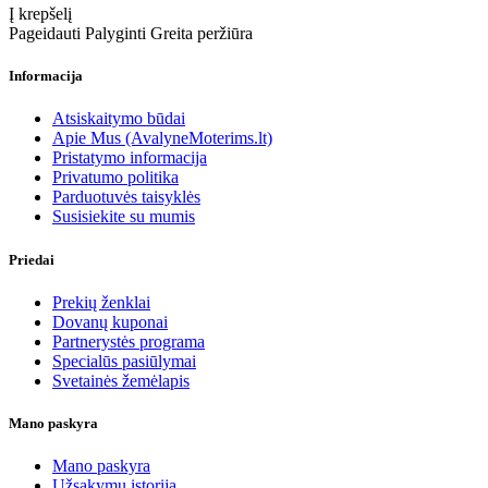
Į krepšelį
Pageidauti
Palyginti
Greita peržiūra
Informacija
Atsiskaitymo būdai
Apie Mus (AvalyneMoterims.lt)
Pristatymo informacija
Privatumo politika
Parduotuvės taisyklės
Susisiekite su mumis
Priedai
Prekių ženklai
Dovanų kuponai
Partnerystės programa
Specialūs pasiūlymai
Svetainės žemėlapis
Mano paskyra
Mano paskyra
Užsakymų istorija