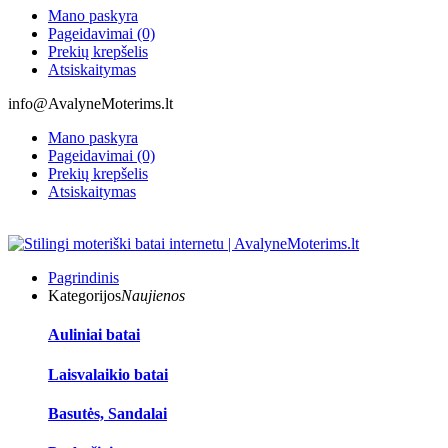
Mano paskyra
Pageidavimai (0)
Prekių krepšelis
Atsiskaitymas
info@AvalyneMoterims.lt
Mano paskyra
Pageidavimai (0)
Prekių krepšelis
Atsiskaitymas
Pagrindinis
Kategorijos
Naujienos
Auliniai batai
Laisvalaikio batai
Basutės, Sandalai