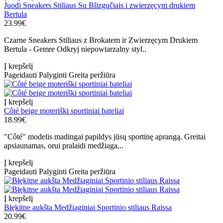
Juodi Sneakers Stiliaus Su Blizgučiais i zwierzęcym drukiem
Bertula
23.99€
Czarne Sneakers Stiliaus z Brokatem ir Zwierzęcym Drukiem
Bertula - Gemre Odkryj niepowtarzalny styl..
Į krepšelį
Pageidauti
Palyginti
Greita peržiūra
Į krepšelį
Côté beige moteriški sportiniai bateliai
18.99€
"Côté" modelis madingai papildys jūsų sportinę aprangą. Greitai
apsiaunamas, orui pralaidi medžiaga,..
Į krepšelį
Pageidauti
Palyginti
Greita peržiūra
Į krepšelį
Błękitne aukšta Medžiaginiai Sportinio stiliaus Raissa
20.99€