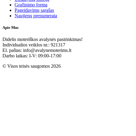
Grąžinimo forma
Pageidavimų sąrašas
Naujienų prenumerata
Apie Mus
Didelis moteriškos avalynės pasirinkimas!
Individualios veiklos nr.: 921317
El. paštas: info@avalynemoterims.lt
Darbo laikas: I-V: 09:00-17:00
© Visos teisės saugomos 2026