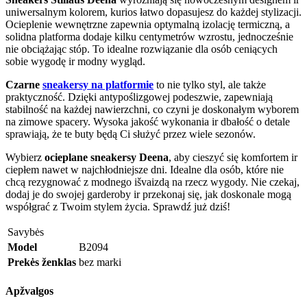
uniwersalnym kolorem, kurios łatwo dopasujesz do każdej stylizacji.
Ocieplenie wewnętrzne zapewnia optymalną izolację termiczną, a
solidna platforma dodaje kilku centymetrów wzrostu, jednocześnie
nie obciążając stóp. To idealne rozwiązanie dla osób ceniących
sobie wygodę ir modny wygląd.
Czarne
sneakersy na platformie
to nie tylko styl, ale także
praktyczność. Dzięki antypoślizgowej podeszwie, zapewniają
stabilność na każdej nawierzchni, co czyni je doskonałym wyborem
na zimowe spacery. Wysoka jakość wykonania ir dbałość o detale
sprawiają, że te buty będą Ci służyć przez wiele sezonów.
Wybierz
ocieplane sneakersy Deena
, aby cieszyć się komfortem ir
ciepłem nawet w najchłodniejsze dni. Idealne dla osób, które nie
chcą rezygnować z modnego išvaizdą na rzecz wygody. Nie czekaj,
dodaj je do swojej garderoby ir przekonaj się, jak doskonale mogą
współgrać z Twoim stylem życia. Sprawdź już dziś!
Savybės
Model
B2094
Prekės ženklas
bez marki
Apžvalgos