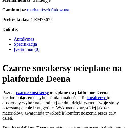
Prieinamumas:
Sandėlyje
Gamintojas:
marka niezdefiniowana
Prekės kodas:
GRM33672
Dalintis:
Aprašymas
Specifikacija
Įvertinimai (0)
Czarne sneakersy ocieplane na
platformie Deena
Poznaj
czarne sneakersy
ocieplane na platformie Deena
–
idealne połączenie stylu ir funkcjonalności. Te
sneakersy
to
doskonały wybór na chłodniejsze dni, dzięki czemu Twoje stopy
pozostaną ciepłe ir wygodne. Wykonane z wysokiej jakości
materiałów, gwarantują trwałość ir komfort noszenia przez cały
dzień.
Sneakers Stiliaus Deena
wyróżniają się nowoczesnym designem ir