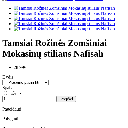
Tamsiai Rožinės Zomšiniai
Mokasinų stiliaus Nafisah
28.99€
Dydis
Spalva
rožinis
Į krepšelį
Pageidauti
Palyginti