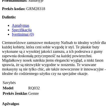
Prieinamumas:
Sandėlyje
Prekės kodas:
GRM28318
Dalintis:
Aprašymas
Specifikacija
Įvertinimai (0)
Ciemnoróżowe zamszowe mokasyny Nafisah to idealny wybór dla
każdej kobiety, która ceni sobie wygodę ir styl. Te płaskie buty
wykonane są z wysokiej jakości zamszu, a ich podeszwa z gumy
zapewnia doskonałą przyczepność na każdej powierzchni.
Migdałkowy nosek suteikia jiems elegancki wygląd, a niski fason
sprawia, że są niezwykle wygodne w noszeniu. Te wsuwane
mokasyny są nie tylko chic, ale także nowoczesne ir innowacyjne -
idealne do codziennego użytku czy na specjalne okazje.
Savybės
Model
RQ032
Prekės ženklas
Gemre
Apžvalgos