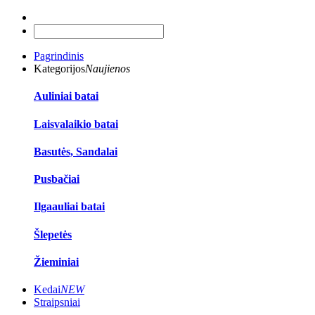
Pagrindinis
Kategorijos
Naujienos
Auliniai batai
Laisvalaikio batai
Basutės, Sandalai
Pusbačiai
Ilgaauliai batai
Šlepetės
Žieminiai
Kedai
NEW
Straipsniai