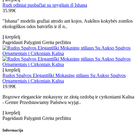
Rudi odiniai pusbačiai su spygliais iš Ishana
35.99€
"Ishana" modelis gražiai atrodo ant kojos. Aukštos kokybės zomšos
ekologiškos odos batviršis ir iš n..
Į krepšelį
Pageidauti
Palyginti
Greita peržiūra
Į krepšelį
Rudos Spalvos Elegantiški Mokasinų stiliaus Su Aukso Spalvos
Ornamentais i Cirkoniais Kalisa
19.99€
Brązowe eleganckie mokasyny ze złotą ozdobą ir cyrkoniami Kalisa
- Gemre Przedstawiamy Państwu wyjąt..
Į krepšelį
Pageidauti
Palyginti
Greita peržiūra
Informacija