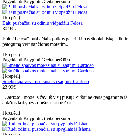
Pageidauti
Palyginti
Greita peržiūra
Į krepšelį
Balti pusbačiai su odiniu vidpadžiu Felosa
30.99€
Balti "Felosa" pusbačiai - puikus pasirinkimas šiuolaikišką stilių ir
patogumą vertinančioms moterim..
Į krepšelį
Pageidauti
Palyginti
Greita peržiūra
Į krepšelį
Smėlio spalvos mokasinai su sagtimi Cardoso
23.99€
"Cardoso" modelis žavi iš visų pusių! Viršutinė dalis pagaminta iš
aukštos kokybės zomšos ekologiško..
Į krepšelį
Pageidauti
Palyginti
Greita peržiūra
Į krepšelį