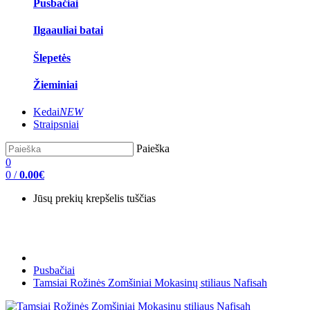
Pusbačiai
Ilgaauliai batai
Šlepetės
Žieminiai
Kedai
NEW
Straipsniai
Paieška
0
0
/
0.00€
Jūsų prekių krepšelis tuščias
Pusbačiai
Tamsiai Rožinės Zomšiniai Mokasinų stiliaus Nafisah