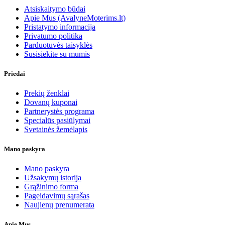
Atsiskaitymo būdai
Apie Mus (AvalyneMoterims.lt)
Pristatymo informacija
Privatumo politika
Parduotuvės taisyklės
Susisiekite su mumis
Priedai
Prekių ženklai
Dovanų kuponai
Partnerystės programa
Specialūs pasiūlymai
Svetainės žemėlapis
Mano paskyra
Mano paskyra
Užsakymų istorija
Grąžinimo forma
Pageidavimų sąrašas
Naujienų prenumerata
Apie Mus