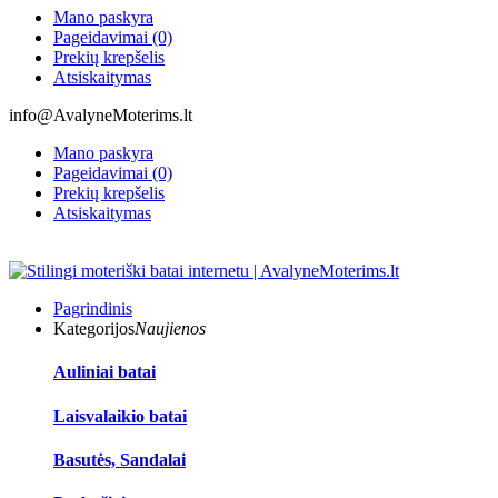
Mano paskyra
Pageidavimai (0)
Prekių krepšelis
Atsiskaitymas
info@AvalyneMoterims.lt
Mano paskyra
Pageidavimai (0)
Prekių krepšelis
Atsiskaitymas
Pagrindinis
Kategorijos
Naujienos
Auliniai batai
Laisvalaikio batai
Basutės, Sandalai