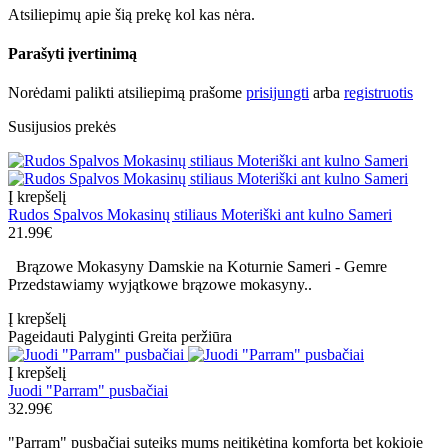
Atsiliepimų apie šią prekę kol kas nėra.
Parašyti įvertinimą
Norėdami palikti atsiliepimą prašome
prisijungti
arba
registruotis
Susijusios prekės
Į krepšelį
Rudos Spalvos Mokasinų stiliaus Moteriški ant kulno Sameri
21.99€
Brązowe Mokasyny Damskie na Koturnie Sameri - Gemre
Przedstawiamy wyjątkowe brązowe mokasyny..
Į krepšelį
Pageidauti
Palyginti
Greita peržiūra
Į krepšelį
Juodi "Parram" pusbačiai
32.99€
"Parram" pusbačiai suteiks mums neįtikėtiną komfortą bet kokioje