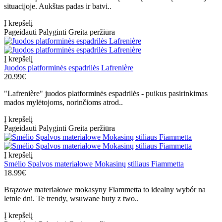
situacijoje. Aukštas padas ir batvi..
Į krepšelį
Pageidauti
Palyginti
Greita peržiūra
Į krepšelį
Juodos platforminės espadrilės Lafrenière
20.99€
"Lafrenière" juodos platforminės espadrilės - puikus pasirinkimas
mados mylėtojoms, norinčioms atrod..
Į krepšelį
Pageidauti
Palyginti
Greita peržiūra
Į krepšelį
Smėlio Spalvos materiałowe Mokasinų stiliaus Fiammetta
18.99€
Brązowe materiałowe mokasyny Fiammetta to idealny wybór na
letnie dni. Te trendy, wsuwane buty z two..
Į krepšelį