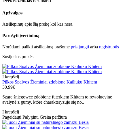
Prekės ženklas
bez marki
Apžvalgos
Atsiliepimų apie šią prekę kol kas nėra.
Parašyti įvertinimą
Norėdami palikti atsiliepimą prašome
prisijungti
arba
registruotis
Susijusios prekės
Į krepšelį
Pilkos Spalvos Žieminiai zdobione Kailiuku Khitem
30.99€
Szare śniegowce zdobione futerkiem Khitem to rewolucyjne
avalynė z gumy, które charakteryzuje się no..
Į krepšelį
Pageidauti
Palyginti
Greita peržiūra