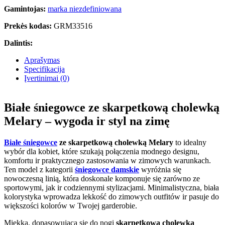
Gamintojas:
marka niezdefiniowana
Prekės kodas:
GRM33516
Dalintis:
Aprašymas
Specifikacija
Įvertinimai (0)
Białe śniegowce ze skarpetkową cholewką
Melary – wygoda ir styl na zimę
Białe śniegowce
ze skarpetkową cholewką Melary
to idealny
wybór dla kobiet, które szukają połączenia modnego designu,
komfortu ir praktycznego zastosowania w zimowych warunkach.
Ten model z kategorii
śniegowce damskie
wyróżnia się
nowoczesną linią, która doskonale komponuje się zarówno ze
sportowymi, jak ir codziennymi stylizacjami. Minimalistyczna, biała
kolorystyka wprowadza lekkość do zimowych outfitów ir pasuje do
większości kolorów w Twojej garderobie.
Miękka, dopasowująca się do nogi
skarpetkowa cholewka