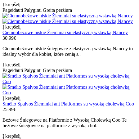
Į krepšelį
Pageidauti
Palyginti
Greita peržiūra
Į krepšelį
Ciemnobeżowe niskie Žieminiai su elastyczną wstawką Nancey
30.99€
Ciemnobeżowe niskie śniegowce z elastyczną wstawką Nancey to
idealny wybór dla kobiet, które cenią s..
Į krepšelį
Pageidauti
Palyginti
Greita peržiūra
Į krepšelį
Smėlio Spalvos Žieminiai ant Platformos su wysoką cholewką Coo
25.99€
Beżowe Śniegowce na Platformie z Wysoką Cholewką Coo Te
beżowe śniegowce na platformie z wysoką chol..
Į krepšelį