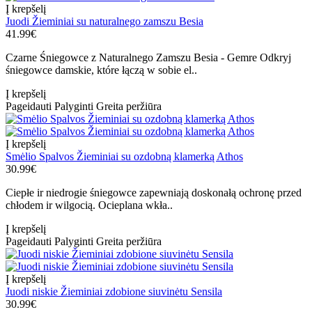
Į krepšelį
Juodi Žieminiai su naturalnego zamszu Besia
41.99€
Czarne Śniegowce z Naturalnego Zamszu Besia - Gemre Odkryj
śniegowce damskie, które łączą w sobie el..
Į krepšelį
Pageidauti
Palyginti
Greita peržiūra
Į krepšelį
Smėlio Spalvos Žieminiai su ozdobną klamerką Athos
30.99€
Ciepłe ir niedrogie śniegowce zapewniają doskonałą ochronę przed
chłodem ir wilgocią. Ocieplana wkła..
Į krepšelį
Pageidauti
Palyginti
Greita peržiūra
Į krepšelį
Juodi niskie Žieminiai zdobione siuvinėtu Sensila
30.99€