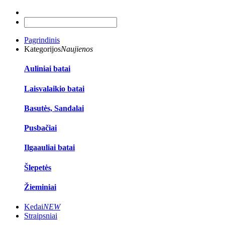
Pagrindinis
Kategorijos
Naujienos
Auliniai batai
Laisvalaikio batai
Basutės, Sandalai
Pusbačiai
Ilgaauliai batai
Šlepetės
Žieminiai
Kedai
NEW
Straipsniai