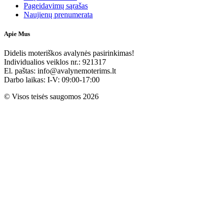
Pageidavimų sąrašas
Naujienų prenumerata
Apie Mus
Didelis moteriškos avalynės pasirinkimas!
Individualios veiklos nr.: 921317
El. paštas: info@avalynemoterims.lt
Darbo laikas: I-V: 09:00-17:00
© Visos teisės saugomos 2026