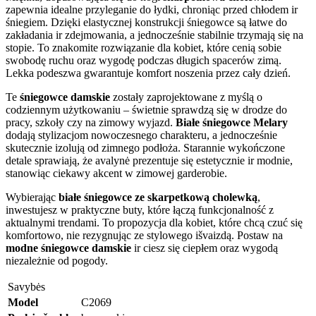
zapewnia idealne przyleganie do łydki, chroniąc przed chłodem ir
śniegiem. Dzięki elastycznej konstrukcji śniegowce są łatwe do
zakładania ir zdejmowania, a jednocześnie stabilnie trzymają się na
stopie. To znakomite rozwiązanie dla kobiet, które cenią sobie
swobodę ruchu oraz wygodę podczas długich spacerów zimą.
Lekka podeszwa gwarantuje komfort noszenia przez cały dzień.
Te
śniegowce damskie
zostały zaprojektowane z myślą o
codziennym użytkowaniu – świetnie sprawdzą się w drodze do
pracy, szkoły czy na zimowy wyjazd.
Białe śniegowce Melary
dodają stylizacjom nowoczesnego charakteru, a jednocześnie
skutecznie izolują od zimnego podłoża. Starannie wykończone
detale sprawiają, że avalynė prezentuje się estetycznie ir modnie,
stanowiąc ciekawy akcent w zimowej garderobie.
Wybierając
białe śniegowce ze skarpetkową cholewką
,
inwestujesz w praktyczne buty, które łączą funkcjonalność z
aktualnymi trendami. To propozycja dla kobiet, które chcą czuć się
komfortowo, nie rezygnując ze stylowego išvaizdą. Postaw na
modne śniegowce damskie
ir ciesz się ciepłem oraz wygodą
niezależnie od pogody.
Savybės
Model
C2069