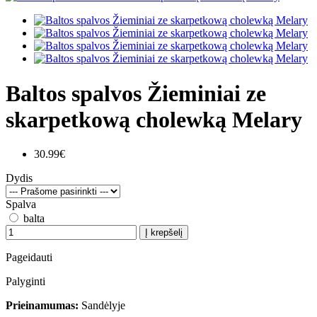
Baltos spalvos Žieminiai ze
skarpetkową cholewką Melary
30.99€
Dydis
Spalva
balta
Į krepšelį
Pageidauti
Palyginti
Prieinamumas:
Sandėlyje