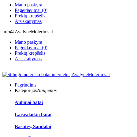
Mano paskyra
Pageidavimai (0)
Prekių krepšelis
Atsiskaitymas
info@AvalyneMoterims.lt
Mano paskyra
Pageidavimai (0)
Prekių krepšelis
Atsiskaitymas
Pagrindinis
Kategorijos
Naujienos
Auliniai batai
Laisvalaikio batai
Basutės, Sandalai