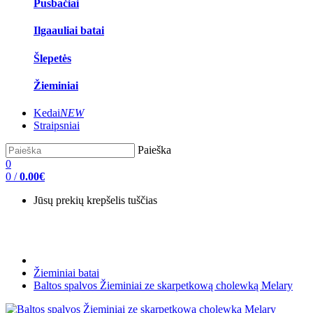
Pusbačiai
Ilgaauliai batai
Šlepetės
Žieminiai
Kedai
NEW
Straipsniai
Paieška
0
0
/
0.00€
Jūsų prekių krepšelis tuščias
Žieminiai batai
Baltos spalvos Žieminiai ze skarpetkową cholewką Melary