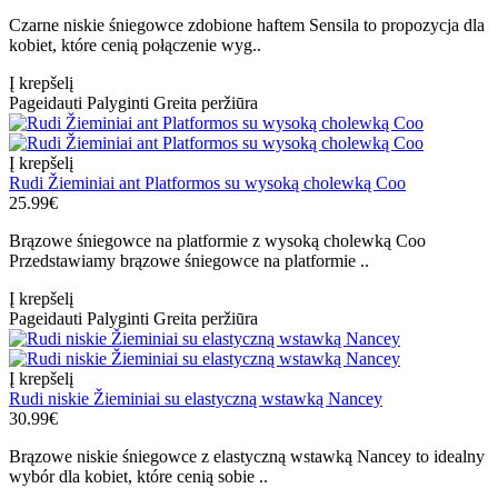
Czarne niskie śniegowce zdobione haftem Sensila to propozycja dla
kobiet, które cenią połączenie wyg..
Į krepšelį
Pageidauti
Palyginti
Greita peržiūra
Į krepšelį
Rudi Žieminiai ant Platformos su wysoką cholewką Coo
25.99€
Brązowe śniegowce na platformie z wysoką cholewką Coo
Przedstawiamy brązowe śniegowce na platformie ..
Į krepšelį
Pageidauti
Palyginti
Greita peržiūra
Į krepšelį
Rudi niskie Žieminiai su elastyczną wstawką Nancey
30.99€
Brązowe niskie śniegowce z elastyczną wstawką Nancey to idealny
wybór dla kobiet, które cenią sobie ..