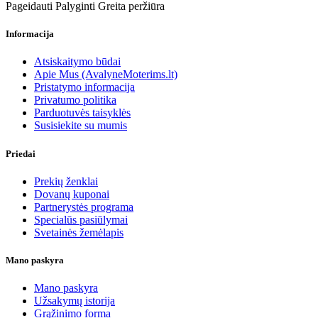
Pageidauti
Palyginti
Greita peržiūra
Informacija
Atsiskaitymo būdai
Apie Mus (AvalyneMoterims.lt)
Pristatymo informacija
Privatumo politika
Parduotuvės taisyklės
Susisiekite su mumis
Priedai
Prekių ženklai
Dovanų kuponai
Partnerystės programa
Specialūs pasiūlymai
Svetainės žemėlapis
Mano paskyra
Mano paskyra
Užsakymų istorija
Grąžinimo forma