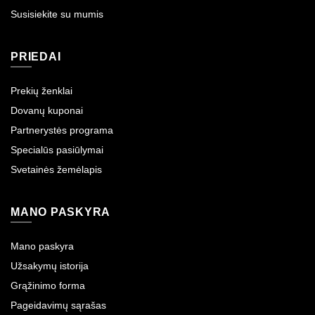
Susisiekite su mumis
PRIEDAI
Prekių ženklai
Dovanų kuponai
Partnerystės programa
Specialūs pasiūlymai
Svetainės žemėlapis
MANO PASKYRA
Mano paskyra
Užsakymų istorija
Grąžinimo forma
Pageidavimų sąrašas