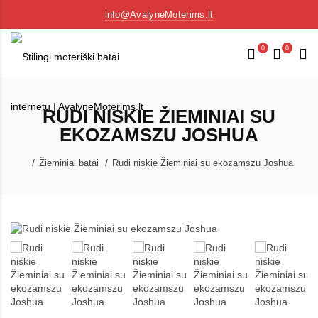
info@AvalyneMoterims.lt
0
0
RUDI NISKIE ŽIEMINIAI SU
EKOZAMSZU JOSHUA
Žieminiai batai
Rudi niskie Žieminiai su ekozamszu Joshua