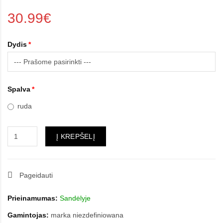
30.99€
Dydis
Spalva
ruda
Į KREPŠELĮ
Pageidauti
Prieinamumas:
Sandėlyje
Gamintojas:
marka niezdefiniowana