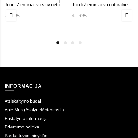
Juodi Žieminiai su siuvinėtu ant cholewce Darena
Juodi Žieminiai su naturalnego zamszu Armona
35.99€
41.99€
INFORMACIJA
Atsiskaitymo būdai
Apie Mus (AvalyneMoterims.lt)
Pristatymo informacija
Privatumo politika
Parduotuvės taisyklės