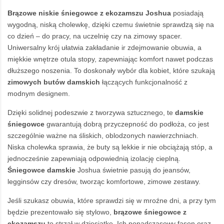
Brązowe
niskie śniegowce
z ekozamszu Joshua
posiadają
wygodną, niską cholewkę, dzięki czemu świetnie sprawdzą się na
co dzień – do pracy, na uczelnię czy na zimowy spacer.
Uniwersalny krój ułatwia zakładanie ir zdejmowanie obuwia, a
miękkie wnętrze otula stopy, zapewniając komfort nawet podczas
dłuższego noszenia. To doskonały wybór dla kobiet, które szukają
zimowych butów damskich
łączących funkcjonalność z
modnym designem.
Dzięki solidnej podeszwie z tworzywa sztucznego, te
damskie
śniegowce
gwarantują dobrą przyczepność do podłoża, co jest
szczególnie ważne na śliskich, oblodzonych nawierzchniach.
Niska cholewka sprawia, że buty są lekkie ir nie obciążają stóp, a
jednocześnie zapewniają odpowiednią izolację cieplną.
Śniegowce damskie
Joshua świetnie pasują do jeansów,
legginsów czy dresów, tworząc komfortowe, zimowe zestawy.
Jeśli szukasz obuwia, które sprawdzi się w mroźne dni, a przy tym
będzie prezentowało się stylowo,
brązowe śniegowce z
ekozamszu
to strzał w dziesiątkę. Ich ponadczasowy fason oraz