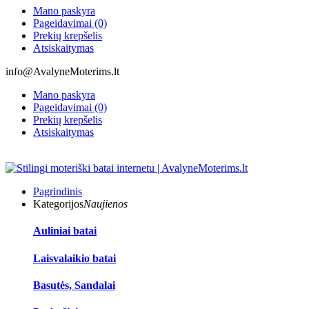
Mano paskyra
Pageidavimai (0)
Prekių krepšelis
Atsiskaitymas
info@AvalyneMoterims.lt
Mano paskyra
Pageidavimai (0)
Prekių krepšelis
Atsiskaitymas
Pagrindinis
Kategorijos
Naujienos
Auliniai batai
Laisvalaikio batai
Basutės, Sandalai