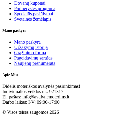
Dovanų kuponai
Partnerystės programa
Specialūs pasiūlymai
Svetainės žemėlapis
Mano paskyra
Mano paskyra
Užsakymų istorija
Grąžinimo forma
Pageidavimų sąrašas
Naujienų prenumerata
Apie Mus
Didelis moteriškos avalynės pasirinkimas!
Individualios veiklos nr.: 921317
El. paštas: info@avalynemoterims.lt
Darbo laikas: I-V: 09:00-17:00
© Visos teisės saugomos 2026