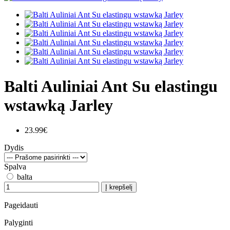
Balti Auliniai Ant Su elastingu
wstawką Jarley
23.99€
Dydis
Spalva
balta
Į krepšelį
Pageidauti
Palyginti