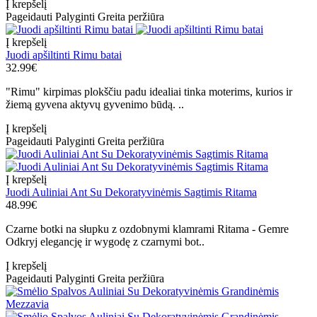
Į krepšelį
Pageidauti
Palyginti
Greita peržiūra
Į krepšelį
Juodi apšiltinti Rimu batai
32.99€
"Rimu" kirpimas plokščiu padu idealiai tinka moterims, kurios ir
žiemą gyvena aktyvų gyvenimo būdą. ..
Į krepšelį
Pageidauti
Palyginti
Greita peržiūra
Į krepšelį
Juodi Auliniai Ant Su Dekoratyvinėmis Sagtimis Ritama
48.99€
Czarne botki na słupku z ozdobnymi klamrami Ritama - Gemre
Odkryj elegancję ir wygodę z czarnymi bot..
Į krepšelį
Pageidauti
Palyginti
Greita peržiūra