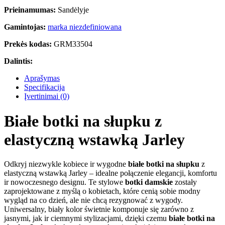
Prieinamumas:
Sandėlyje
Gamintojas:
marka niezdefiniowana
Prekės kodas:
GRM33504
Dalintis:
Aprašymas
Specifikacija
Įvertinimai (0)
Białe botki na słupku z
elastyczną wstawką Jarley
Odkryj niezwykle kobiece ir wygodne
białe botki na słupku
z
elastyczną wstawką Jarley – idealne połączenie elegancji, komfortu
ir nowoczesnego designu. Te stylowe
botki damskie
zostały
zaprojektowane z myślą o kobietach, które cenią sobie modny
wygląd na co dzień, ale nie chcą rezygnować z wygody.
Uniwersalny, biały kolor świetnie komponuje się zarówno z
jasnymi, jak ir ciemnymi stylizacjami, dzięki czemu
białe botki na