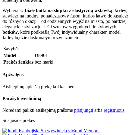
subtelnym obuwiem.
Wybierając
białe botki na słupku z elastyczną wstawką Jarley
,
stawiasz na modny, ponadczasowy fason, kurios łatwo dopasujesz
do różnych okazji – od codziennych wyjść na miasto, po bardziej
eleganckie stylizacje. Jeśli szukasz wygodnych ir stylowych
botków
, które podkreślą Twój indywidualny charakter, model
Jarley będzie doskonałym rozwiązaniem.
Savybės
Model
D8901
Prekės ženklas
bez marki
Apžvalgos
Atsiliepimų apie šią prekę kol kas nėra.
Parašyti įvertinimą
Norėdami palikti atsiliepimą prašome
prisijungti
arba
registruotis
Susijusios prekės