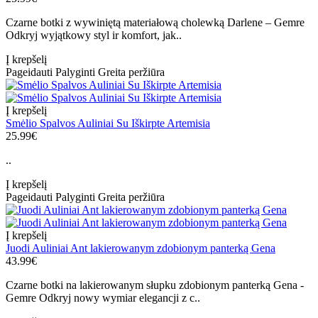
Czarne botki z wywiniętą materiałową cholewką Darlene – Gemre
Odkryj wyjątkowy styl ir komfort, jak..
Į krepšelį
Pageidauti
Palyginti
Greita peržiūra
Į krepšelį
Smėlio Spalvos Auliniai Su Iškirpte Artemisia
25.99€
..
Į krepšelį
Pageidauti
Palyginti
Greita peržiūra
Į krepšelį
Juodi Auliniai Ant lakierowanym zdobionym panterką Gena
43.99€
Czarne botki na lakierowanym słupku zdobionym panterką Gena -
Gemre Odkryj nowy wymiar elegancji z c..