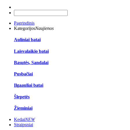
Pagrindinis
Kategorijos
Naujienos
Auliniai batai
Laisvalaikio batai
Basutės, Sandalai
Pusbačiai
Ilgaauliai batai
Šlepetės
Žieminiai
Kedai
NEW
Straipsniai