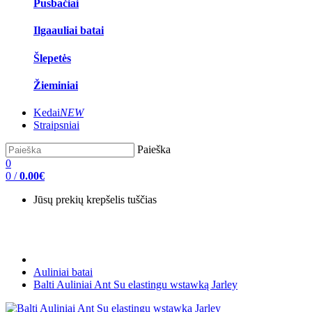
Pusbačiai
Ilgaauliai batai
Šlepetės
Žieminiai
Kedai
NEW
Straipsniai
Paieška
0
0
/
0.00€
Jūsų prekių krepšelis tuščias
Auliniai batai
Balti Auliniai Ant Su elastingu wstawką Jarley