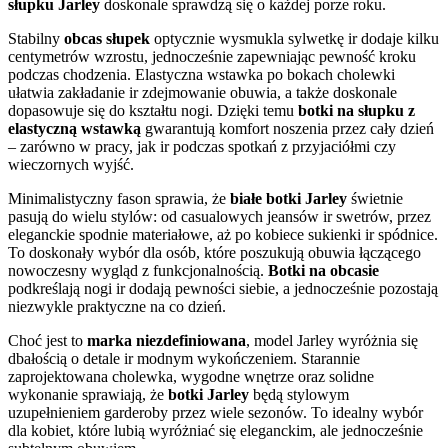
słupku Jarley
doskonale sprawdzą się o każdej porze roku.
Stabilny
obcas słupek
optycznie wysmukla sylwetkę ir dodaje kilku
centymetrów wzrostu, jednocześnie zapewniając pewność kroku
podczas chodzenia. Elastyczna wstawka po bokach cholewki
ułatwia zakładanie ir zdejmowanie obuwia, a także doskonale
dopasowuje się do kształtu nogi. Dzięki temu
botki na słupku z
elastyczną wstawką
gwarantują komfort noszenia przez cały dzień
– zarówno w pracy, jak ir podczas spotkań z przyjaciółmi czy
wieczornych wyjść.
Minimalistyczny fason sprawia, że
białe botki Jarley
świetnie
pasują do wielu stylów: od casualowych jeansów ir swetrów, przez
eleganckie spodnie materiałowe, aż po kobiece sukienki ir spódnice.
To doskonały wybór dla osób, które poszukują obuwia łączącego
nowoczesny wygląd z funkcjonalnością.
Botki na obcasie
podkreślają nogi ir dodają pewności siebie, a jednocześnie pozostają
niezwykle praktyczne na co dzień.
Choć jest to
marka niezdefiniowana
, model Jarley wyróżnia się
dbałością o detale ir modnym wykończeniem. Starannie
zaprojektowana cholewka, wygodne wnętrze oraz solidne
wykonanie sprawiają, że
botki Jarley
będą stylowym
uzupełnieniem garderoby przez wiele sezonów. To idealny wybór
dla kobiet, które lubią wyróżniać się eleganckim, ale jednocześnie