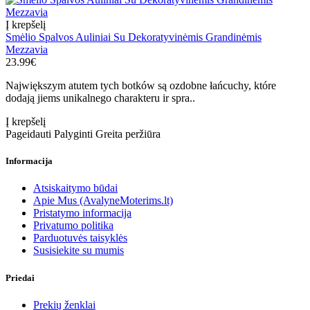
Į krepšelį
Smėlio Spalvos Auliniai Su Dekoratyvinėmis Grandinėmis
Mezzavia
23.99€
Największym atutem tych botków są ozdobne łańcuchy, które
dodają jiems unikalnego charakteru ir spra..
Į krepšelį
Pageidauti
Palyginti
Greita peržiūra
Informacija
Atsiskaitymo būdai
Apie Mus (AvalyneMoterims.lt)
Pristatymo informacija
Privatumo politika
Parduotuvės taisyklės
Susisiekite su mumis
Priedai
Prekių ženklai