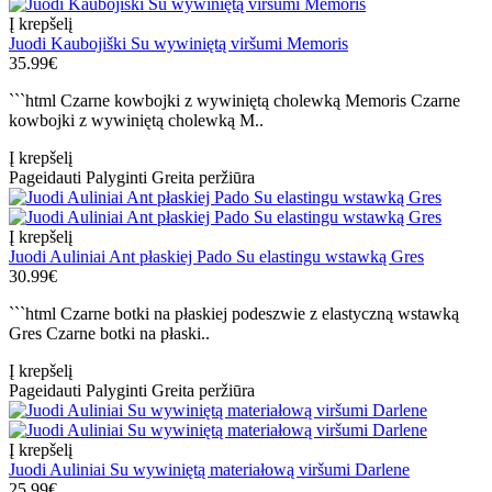
Į krepšelį
Juodi Kaubojiški Su wywiniętą viršumi Memoris
35.99€
```html Czarne kowbojki z wywiniętą cholewką Memoris Czarne
kowbojki z wywiniętą cholewką M..
Į krepšelį
Pageidauti
Palyginti
Greita peržiūra
Į krepšelį
Juodi Auliniai Ant płaskiej Pado Su elastingu wstawką Gres
30.99€
```html Czarne botki na płaskiej podeszwie z elastyczną wstawką
Gres Czarne botki na płaski..
Į krepšelį
Pageidauti
Palyginti
Greita peržiūra
Į krepšelį
Juodi Auliniai Su wywiniętą materiałową viršumi Darlene
25.99€