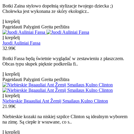
Botki Zaina stylowo dopełnią stylizacje twojego dziecka ;)
Cholewka jest wykonana ze skóry ekologicz..
Į krepšelį
Pageidauti
Palyginti
Greita peržiūra
Į krepšelį
Juodi Auliniai Fassa
32.99€
Botki Fassa będą świetnie wyglądać w zestawieniu z płaszczem.
Obcas typu słupek pięknie podkreśla fi..
Į krepšelį
Pageidauti
Palyginti
Greita peržiūra
Į krepšelį
Niebieskie Ilgaauliai Ant Žemij Smailaus Kulno Clinton
21.99€
Niebieskie kozaki na niskiej szpilce Clinton są idealnym wyborem
na zimę. Są ciepłe ir wsuwane, co s..
Į krepšelį