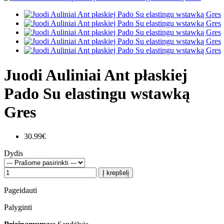
Juodi Auliniai Ant płaskiej
Pado Su elastingu wstawką
Gres
30.99€
Dydis
Į krepšelį
Pageidauti
Palyginti