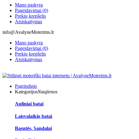
Mano paskyra
Pageidavimai (0)
Prekių krepšelis
Atsiskaitymas
info@AvalyneMoterims.lt
Mano paskyra
Pageidavimai (0)
Prekių krepšelis
Atsiskaitymas
Pagrindinis
Kategorijos
Naujienos
Auliniai batai
Laisvalaikio batai
Basutės, Sandalai