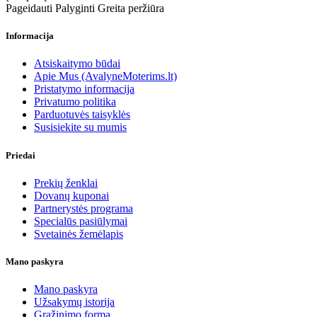
Pageidauti
Palyginti
Greita peržiūra
Informacija
Atsiskaitymo būdai
Apie Mus (AvalyneMoterims.lt)
Pristatymo informacija
Privatumo politika
Parduotuvės taisyklės
Susisiekite su mumis
Priedai
Prekių ženklai
Dovanų kuponai
Partnerystės programa
Specialūs pasiūlymai
Svetainės žemėlapis
Mano paskyra
Mano paskyra
Užsakymų istorija
Grąžinimo forma