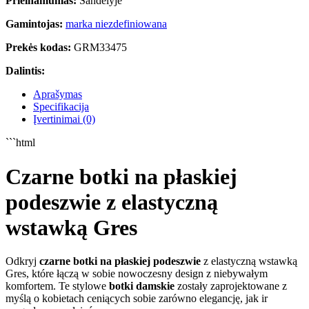
Prieinamumas:
Sandėlyje
Gamintojas:
marka niezdefiniowana
Prekės kodas:
GRM33475
Dalintis:
Aprašymas
Specifikacija
Įvertinimai (0)
```html
Czarne botki na płaskiej
podeszwie z elastyczną
wstawką Gres
Odkryj
czarne botki na płaskiej podeszwie
z elastyczną wstawką
Gres, które łączą w sobie nowoczesny design z niebywałym
komfortem. Te stylowe
botki damskie
zostały zaprojektowane z
myślą o kobietach ceniących sobie zarówno elegancję, jak ir