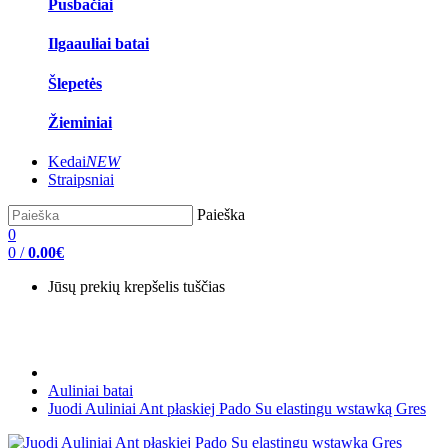
Pusbačiai
Ilgaauliai batai
Šlepetės
Žieminiai
Kedai
NEW
Straipsniai
Paieška
0
0
/
0.00€
Jūsų prekių krepšelis tuščias
Auliniai batai
Juodi Auliniai Ant płaskiej Pado Su elastingu wstawką Gres