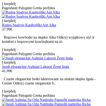
Į krepšelį
Pageidauti
Palyginti
Greita peržiūra
Į krepšelį
Rudos Spalvos Kaubojiški Ant Alka
37.99€
Brązowe kowbojki na słupku Alka Odkryj wyjątkowy styl ir
komfort z brązowymi kowbojkami na sł..
Į krepšelį
Pageidauti
Palyginti
Greita peržiūra
Į krepšelį
Juodi eleganckie Auliniai Lakuoti Žemi Igala
41.99€
Czarne eleganckie botki lakierowane na niskim słupku Igala -
Gemre Odkryj czarne eleganckie b..
Į krepšelį
Pageidauti
Palyginti
Greita peržiūra