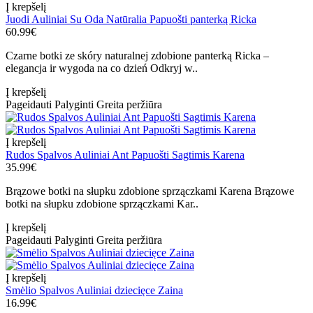
Į krepšelį
Juodi Auliniai Su Oda Natūralia Papuošti panterką Ricka
60.99€
Czarne botki ze skóry naturalnej zdobione panterką Ricka –
elegancja ir wygoda na co dzień Odkryj w..
Į krepšelį
Pageidauti
Palyginti
Greita peržiūra
Į krepšelį
Rudos Spalvos Auliniai Ant Papuošti Sagtimis Karena
35.99€
Brązowe botki na słupku zdobione sprzączkami Karena Brązowe
botki na słupku zdobione sprzączkami Kar..
Į krepšelį
Pageidauti
Palyginti
Greita peržiūra
Į krepšelį
Smėlio Spalvos Auliniai dziecięce Zaina
16.99€