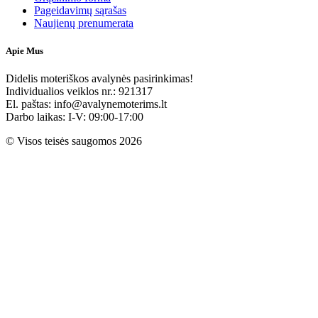
Pageidavimų sąrašas
Naujienų prenumerata
Apie Mus
Didelis moteriškos avalynės pasirinkimas!
Individualios veiklos nr.: 921317
El. paštas: info@avalynemoterims.lt
Darbo laikas: I-V: 09:00-17:00
© Visos teisės saugomos 2026