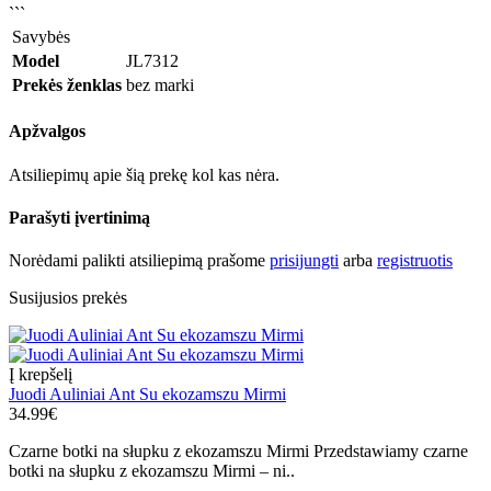
```
Savybės
Model
JL7312
Prekės ženklas
bez marki
Apžvalgos
Atsiliepimų apie šią prekę kol kas nėra.
Parašyti įvertinimą
Norėdami palikti atsiliepimą prašome
prisijungti
arba
registruotis
Susijusios prekės
Į krepšelį
Juodi Auliniai Ant Su ekozamszu Mirmi
34.99€
Czarne botki na słupku z ekozamszu Mirmi Przedstawiamy czarne
botki na słupku z ekozamszu Mirmi – ni..