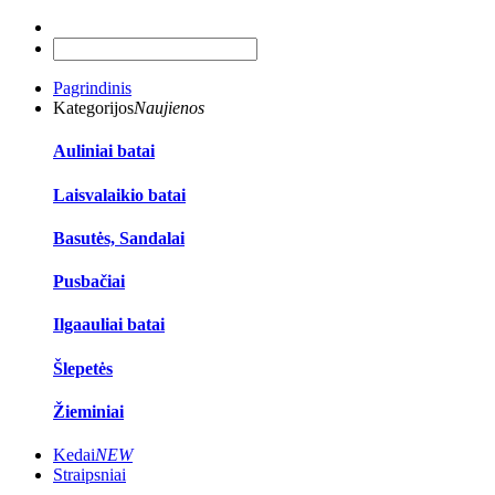
Pagrindinis
Kategorijos
Naujienos
Auliniai batai
Laisvalaikio batai
Basutės, Sandalai
Pusbačiai
Ilgaauliai batai
Šlepetės
Žieminiai
Kedai
NEW
Straipsniai