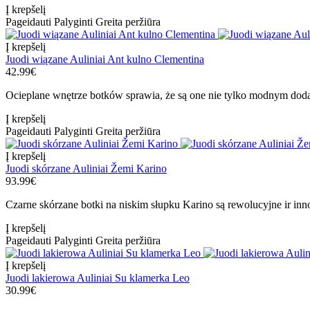
Į krepšelį
Pageidauti
Palyginti
Greita peržiūra
Į krepšelį
Juodi wiązane Auliniai Ant kulno Clementina
42.99€
Ocieplane wnętrze botków sprawia, że są one nie tylko modnym doda
Į krepšelį
Pageidauti
Palyginti
Greita peržiūra
Į krepšelį
Juodi skórzane Auliniai Žemi Karino
93.99€
Czarne skórzane botki na niskim słupku Karino są rewolucyjne ir inno
Į krepšelį
Pageidauti
Palyginti
Greita peržiūra
Į krepšelį
Juodi lakierowa Auliniai Su klamerka Leo
30.99€