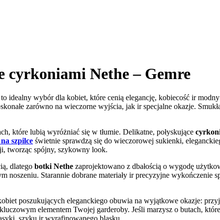
ne cyrkoniami Nethe – Gemre
to idealny wybór dla kobiet, które cenią elegancję, kobiecość ir mod
skonałe zarówno na wieczorne wyjścia, jak ir specjalne okazje. Smuk
h, które lubią wyróżniać się w tłumie. Delikatne, połyskujące
cyrkon
 na szpilce
świetnie sprawdzą się do wieczorowej sukienki, elegancki
cji, tworząc spójny, szykowny look.
ią, dlatego
botki Nethe
zaprojektowano z dbałością o wygodę użytkow
noszeniu. Starannie dobrane materiały ir precyzyjne wykończenie spra
kobiet poszukujących eleganckiego obuwia na wyjątkowe okazje: przyję
ę kluczowym elementem Twojej garderoby. Jeśli marzysz o butach, które
asyki, szyku ir wyrafinowanego blasku.