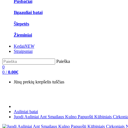
Pusbačiai
Ilgaauliai batai
Šlepetės
Žieminiai
Kedai
NEW
Straipsniai
Paieška
0
0
/
0.00€
Jūsų prekių krepšelis tuščias
Auliniai batai
Juodi Auliniai Ant Smailaus Kulno Papuošti Kūbiniais Cirkoni