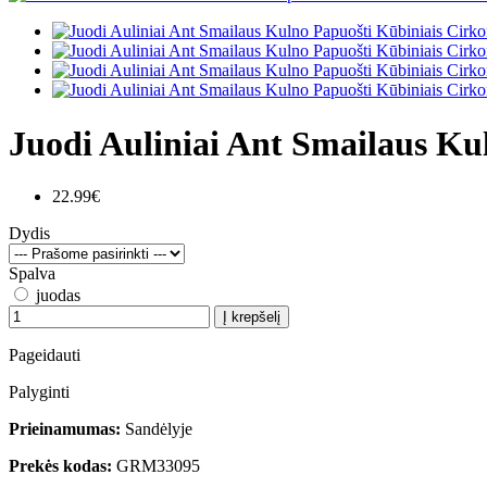
Juodi Auliniai Ant Smailaus Ku
22.99€
Dydis
Spalva
juodas
Į krepšelį
Pageidauti
Palyginti
Prieinamumas:
Sandėlyje
Prekės kodas:
GRM33095