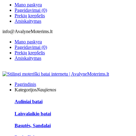
Mano paskyra
Pageidavimai (0)
Prekių krepšelis
Atsiskaitymas
info@AvalyneMoterims.lt
Mano paskyra
Pageidavimai (0)
Prekių krepšelis
Atsiskaitymas
Pagrindinis
Kategorijos
Naujienos
Auliniai batai
Laisvalaikio batai
Basutės, Sandalai