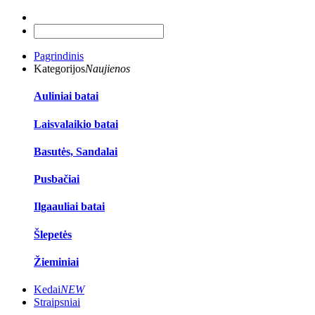
Pagrindinis
Kategorijos
Naujienos
Auliniai batai
Laisvalaikio batai
Basutės, Sandalai
Pusbačiai
Ilgaauliai batai
Šlepetės
Žieminiai
Kedai
NEW
Straipsniai