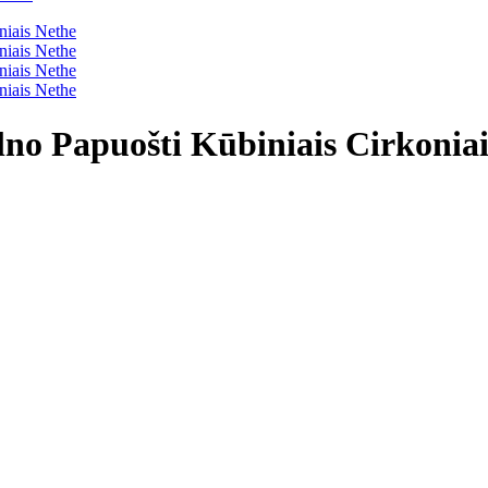
lno Papuošti Kūbiniais Cirkonia