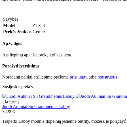
Savybės
Model
ZTZ-3
Prekės ženklas
Gemre
Apžvalgos
Atsiliepimų apie šią prekę kol kas nėra.
Parašyti įvertinimą
Norėdami palikti atsiliepimą prašome
prisijungti
arba
registruotis
Susijusios prekės
Į krepšelį
Juodi Auliniai Su Grandinėmis Laboy
32.99€
Traperki Laboy modnie dopełnią jesienne outfity, możesz je połączyć 