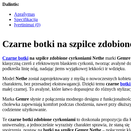
Dalintis:
Aprašymas
Specifikacija
Įvertinimai (0)
Czarne botki na szpilce zdobio
Czarne botki
na szpilce zdobione cyrkoniami Nethe
marki
Gemre
klasyczną czerń z efektownym blaskiem cyrkonii, tworząc avalynė do
podkreśla linię nóg, nadając jiems wyjątkowej lekkości ir wdzięku.
Model
Nethe
został zaprojektowany z myślą o nowoczesnych kobietac
charakteru, bez przesadnej ekstrawagancji. Dzięki temu
czarne
botki
małej czarnej. To avalynė, które łatwo dopasujesz do różnych styliza
Marka
Gemre
słynie z połączenia modnego designu z funkcjonalnośc
cholewka zapewniają komfort podczas chodzenia, nawet przy dłuższym 
codzienne użytkowanie.
Te
czarne botki zdobione cyrkoniami
to doskonała propozycja dla 
uniwersalny, a jednocześnie wyrazisty charakter sprawia, że staną si
spojrzenia, postaw na
botki na szpilce Gemre Nethe
– połączenie kl