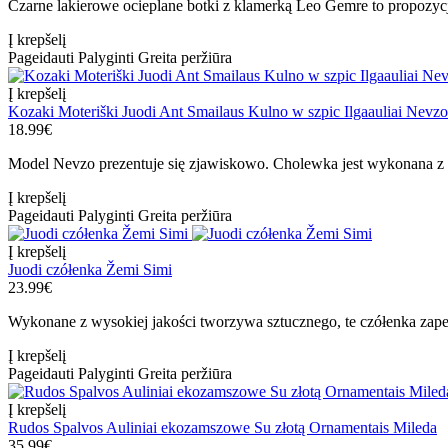
Czarne lakierowe ocieplane botki z klamerką Leo Gemre to propozycja 
Į krepšelį
Pageidauti
Palyginti
Greita peržiūra
Į krepšelį
Kozaki Moteriški Juodi Ant Smailaus Kulno w szpic Ilgaauliai Nevzo
18.99€
Model Nevzo prezentuje się zjawiskowo. Cholewka jest wykonana z wy
Į krepšelį
Pageidauti
Palyginti
Greita peržiūra
Į krepšelį
Juodi czółenka Žemi Simi
23.99€
Wykonane z wysokiej jakości tworzywa sztucznego, te czółenka zapew
Į krepšelį
Pageidauti
Palyginti
Greita peržiūra
Į krepšelį
Rudos Spalvos Auliniai ekozamszowe Su złotą Ornamentais Mileda
35.99€