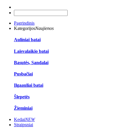
Pagrindinis
Kategorijos
Naujienos
Auliniai batai
Laisvalaikio batai
Basutės, Sandalai
Pusbačiai
Ilgaauliai batai
Šlepetės
Žieminiai
Kedai
NEW
Straipsniai