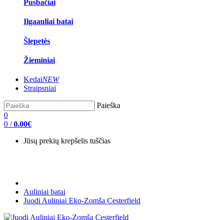
Pusbačiai
Ilgaauliai batai
Šlepetės
Žieminiai
Kedai
NEW
Straipsniai
Paieška
0
0
/
0.00€
Jūsų prekių krepšelis tuščias
Auliniai batai
Juodi Auliniai Eko-Zomša Cesterfield