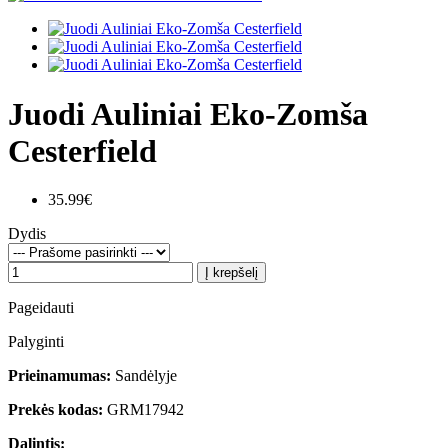
Juodi Auliniai Eko-Zomša
Cesterfield
35.99€
Dydis
Į krepšelį
Pageidauti
Palyginti
Prieinamumas:
Sandėlyje
Prekės kodas:
GRM17942
Dalintis: