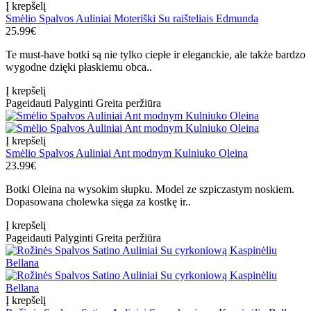
Į krepšelį
Smėlio Spalvos Auliniai Moteriški Su raišteliais Edmunda
25.99€
Te must-have botki są nie tylko ciepłe ir eleganckie, ale także bardzo
wygodne dzięki płaskiemu obca..
Į krepšelį
Pageidauti
Palyginti
Greita peržiūra
Į krepšelį
Smėlio Spalvos Auliniai Ant modnym Kulniuko Oleina
23.99€
Botki Oleina na wysokim słupku. Model ze szpiczastym noskiem.
Dopasowana cholewka sięga za kostkę ir..
Į krepšelį
Pageidauti
Palyginti
Greita peržiūra
Į krepšelį