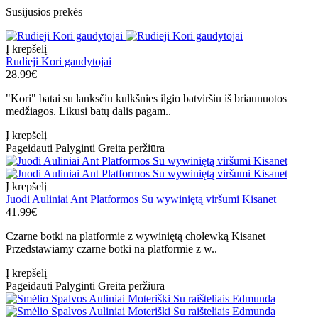
Susijusios prekės
Į krepšelį
Rudieji Kori gaudytojai
28.99€
"Kori" batai su lanksčiu kulkšnies ilgio batviršiu iš briaunuotos
medžiagos. Likusi batų dalis pagam..
Į krepšelį
Pageidauti
Palyginti
Greita peržiūra
Į krepšelį
Juodi Auliniai Ant Platformos Su wywiniętą viršumi Kisanet
41.99€
Czarne botki na platformie z wywiniętą cholewką Kisanet
Przedstawiamy czarne botki na platformie z w..
Į krepšelį
Pageidauti
Palyginti
Greita peržiūra