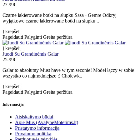
27.99€
Czarne lakierowane botki na słupku Sasa - Gemre Odkryj
wyjątkowe czarne lakierowane botki na słupku ..
Į krepšelį
Pageidauti
Palyginti
Greita peržiūra
Į krepšelį
Juodi Su Grandinėmis Galar
25.99€
Galar to absolutny Must have w tym sezonie! Model łączy w sobie
wszystko co najmodniejsze ;) Cholewk..
Į krepšelį
Pageidauti
Palyginti
Greita peržiūra
Informacija
Atsiskaitymo būdai
Apie Mus (AvalyneMoterims.lt)
Pristatymo informacija
Privatumo politika
Parduotuvės taisyklės