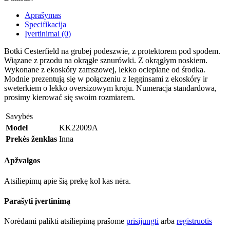
Aprašymas
Specifikacija
Įvertinimai (0)
Botki Cesterfield na grubej podeszwie, z protektorem pod spodem.
Wiązane z przodu na okrągłe sznurówki. Z okrągłym noskiem.
Wykonane z ekoskóry zamszowej, lekko ocieplane od środka.
Modnie prezentują się w połączeniu z legginsami z ekoskóry ir
sweterkiem o lekko oversizowym kroju.
Numeracja standardowa,
prosimy kierować się swoim rozmiarem.
Savybės
Model
KK22009A
Prekės ženklas
Inna
Apžvalgos
Atsiliepimų apie šią prekę kol kas nėra.
Parašyti įvertinimą
Norėdami palikti atsiliepimą prašome
prisijungti
arba
registruotis