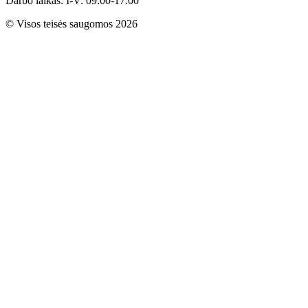
Darbo laikas: I-V: 09:00-17:00
© Visos teisės saugomos 2026