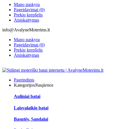
Mano paskyra
Pageidavimai (0)
Prekių krepšelis
Atsiskaitymas
info@AvalyneMoterims.lt
Mano paskyra
Pageidavimai (0)
Prekių krepšelis
Atsiskaitymas
Pagrindinis
Kategorijos
Naujienos
Auliniai batai
Laisvalaikio batai
Basutės, Sandalai