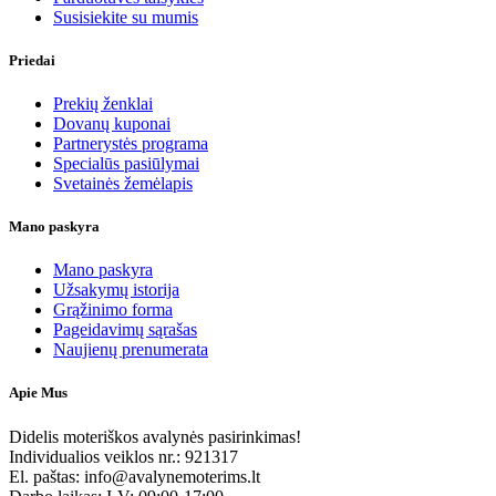
Susisiekite su mumis
Priedai
Prekių ženklai
Dovanų kuponai
Partnerystės programa
Specialūs pasiūlymai
Svetainės žemėlapis
Mano paskyra
Mano paskyra
Užsakymų istorija
Grąžinimo forma
Pageidavimų sąrašas
Naujienų prenumerata
Apie Mus
Didelis moteriškos avalynės pasirinkimas!
Individualios veiklos nr.: 921317
El. paštas: info@avalynemoterims.lt