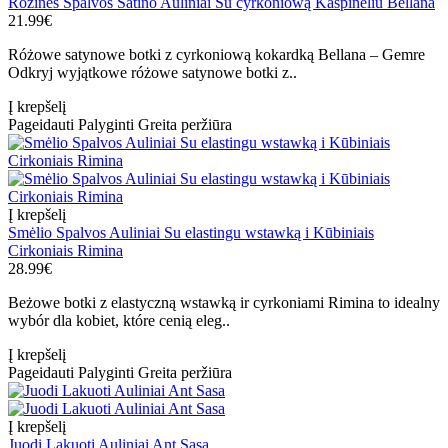
Rožinės Spalvos Satino Auliniai Su cyrkoniową Kaspinėliu Bellana
21.99€
Różowe satynowe botki z cyrkoniową kokardką Bellana – Gemre
Odkryj wyjątkowe różowe satynowe botki z..
Į krepšelį
Pageidauti
Palyginti
Greita peržiūra
Į krepšelį
Smėlio Spalvos Auliniai Su elastingu wstawką i Kūbiniais
Cirkoniais Rimina
28.99€
Beżowe botki z elastyczną wstawką ir cyrkoniami Rimina to idealny
wybór dla kobiet, które cenią eleg..
Į krepšelį
Pageidauti
Palyginti
Greita peržiūra
Į krepšelį
Juodi Lakuoti Auliniai Ant Sasa