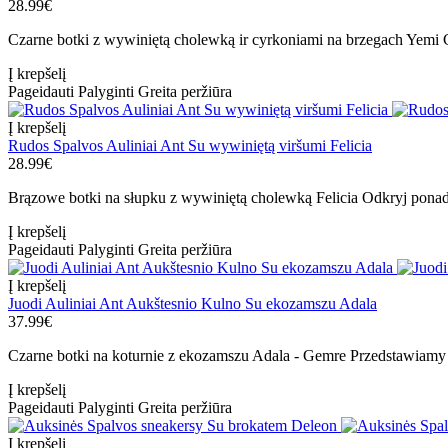
28.99€
Czarne botki z wywiniętą cholewką ir cyrkoniami na brzegach Yemi 
Į krepšelį
Pageidauti
Palyginti
Greita peržiūra
Į krepšelį
Rudos Spalvos Auliniai Ant Su wywiniętą viršumi Felicia
28.99€
Brązowe botki na słupku z wywiniętą cholewką Felicia Odkryj ponadc
Į krepšelį
Pageidauti
Palyginti
Greita peržiūra
Į krepšelį
Juodi Auliniai Ant Aukštesnio Kulno Su ekozamszu Adala
37.99€
Czarne botki na koturnie z ekozamszu Adala - Gemre Przedstawiamy w
Į krepšelį
Pageidauti
Palyginti
Greita peržiūra
Į krepšelį