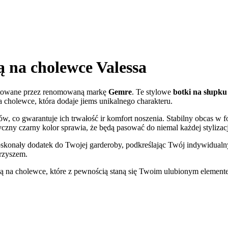
ą na cholewce Valessa
ektowane przez renomowaną markę
Gemre
. Te stylowe
botki na słupku
a cholewce, która dodaje jiems unikalnego charakteru.
w, co gwarantuje ich trwałość ir komfort noszenia. Stabilny obcas w 
zny czarny kolor sprawia, że będą pasować do niemal każdej stylizacj
konały dodatek do Twojej garderoby, podkreślając Twój indywidualny st
rzyszem.
 na cholewce, które z pewnością staną się Twoim ulubionym elementem