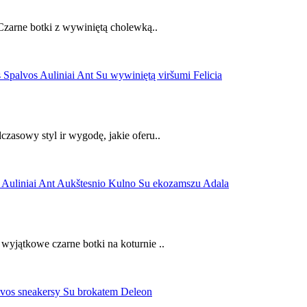
Czarne botki z wywiniętą cholewką..
zasowy styl ir wygodę, jakie oferu..
yjątkowe czarne botki na koturnie ..