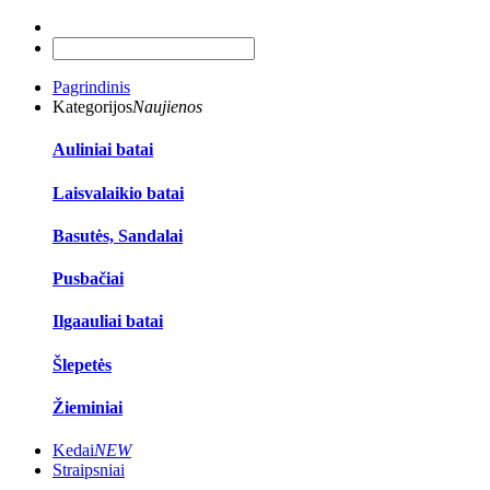
Pagrindinis
Kategorijos
Naujienos
Auliniai batai
Laisvalaikio batai
Basutės, Sandalai
Pusbačiai
Ilgaauliai batai
Šlepetės
Žieminiai
Kedai
NEW
Straipsniai