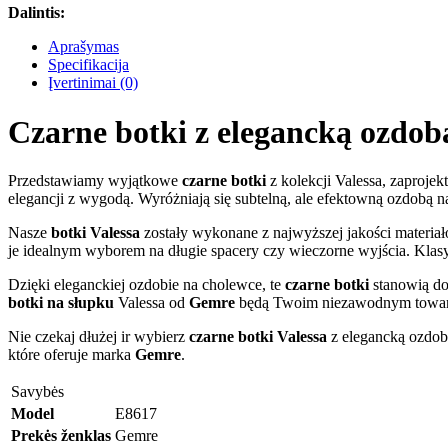
Dalintis:
Aprašymas
Specifikacija
Įvertinimai (0)
Czarne botki z elegancką ozdob
Przedstawiamy wyjątkowe
czarne botki
z kolekcji Valessa, zaproj
elegancji z wygodą. Wyróżniają się subtelną, ale efektowną ozdobą n
Nasze
botki Valessa
zostały wykonane z najwyższej jakości materiałó
je idealnym wyborem na długie spacery czy wieczorne wyjścia. Klasyc
Dzięki eleganckiej ozdobie na cholewce, te
czarne botki
stanowią dos
botki na słupku
Valessa od
Gemre
będą Twoim niezawodnym towa
Nie czekaj dłużej ir wybierz
czarne botki Valessa
z elegancką ozdobą
które oferuje marka
Gemre
.
Savybės
Model
E8617
Prekės ženklas
Gemre