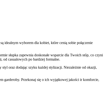
są idealnym wyborem dla kobiet, które cenią sobie połączenie
formie słupka zapewnia doskonałe wsparcie dla Twoich stóp, co czyni
i, od casualowych po bardziej formalne.
yl oraz dodając szyku każdej stylizacji. Niezależnie od okazji,
 garderoby. Przekonaj się o ich wyjątkowej jakości ir komforcie,