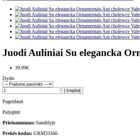
Juodi Auliniai Su elegancka Or
39.99€
Dydis
Į krepšelį
Pageidauti
Palyginti
Prieinamumas:
Sandėlyje
Prekės kodas:
GRM33366