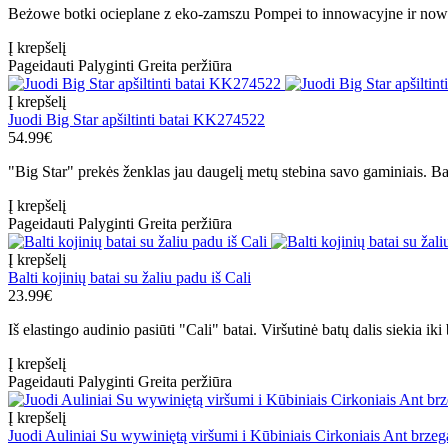
Beżowe botki ocieplane z eko-zamszu Pompei to innowacyjne ir nowo
Į krepšelį
Pageidauti
Palyginti
Greita peržiūra
Į krepšelį
Juodi Big Star apšiltinti batai KK274522
54.99€
"Big Star" prekės ženklas jau daugelį metų stebina savo gaminiais. Batai
Į krepšelį
Pageidauti
Palyginti
Greita peržiūra
Į krepšelį
Balti kojinių batai su žaliu padu iš Cali
23.99€
Iš elastingo audinio pasiūti "Cali" batai. Viršutinė batų dalis siekia iki
Į krepšelį
Pageidauti
Palyginti
Greita peržiūra
Į krepšelį
Juodi Auliniai Su wywiniętą viršumi i Kūbiniais Cirkoniais Ant brze