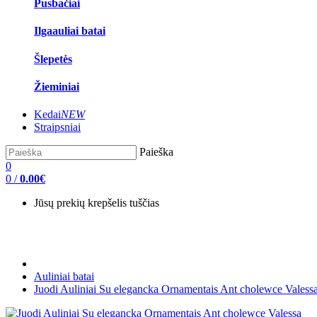
Pusbačiai
Ilgaauliai batai
Šlepetės
Žieminiai
Kedai
NEW
Straipsniai
Paieška
0
0
/
0.00€
Jūsų prekių krepšelis tuščias
Auliniai batai
Juodi Auliniai Su elegancka Ornamentais Ant cholewce Valess