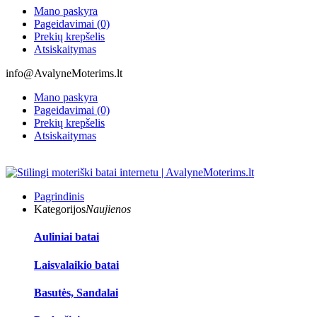
Mano paskyra
Pageidavimai (0)
Prekių krepšelis
Atsiskaitymas
info@AvalyneMoterims.lt
Mano paskyra
Pageidavimai (0)
Prekių krepšelis
Atsiskaitymas
Pagrindinis
Kategorijos
Naujienos
Auliniai batai
Laisvalaikio batai
Basutės, Sandalai