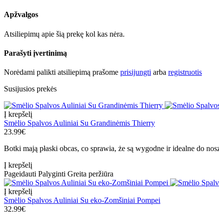
Apžvalgos
Atsiliepimų apie šią prekę kol kas nėra.
Parašyti įvertinimą
Norėdami palikti atsiliepimą prašome
prisijungti
arba
registruotis
Susijusios prekės
Į krepšelį
Smėlio Spalvos Auliniai Su Grandinėmis Thierry
23.99€
Botki mają płaski obcas, co sprawia, że są wygodne ir idealne do nosz
Į krepšelį
Pageidauti
Palyginti
Greita peržiūra
Į krepšelį
Smėlio Spalvos Auliniai Su eko-Zomšiniai Pompei
32.99€