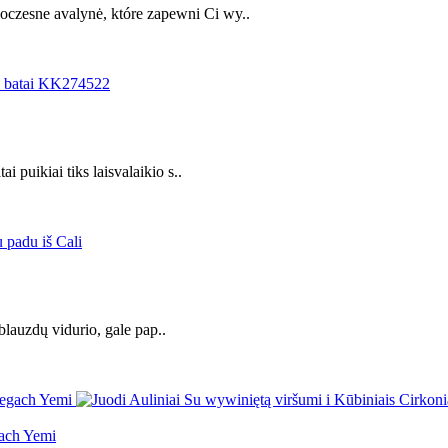
czesne avalynė, które zapewni Ci wy..
 puikiai tiks laisvalaikio s..
 blauzdų vidurio, gale pap..
gach Yemi