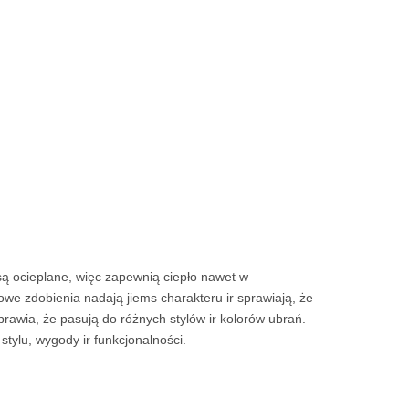
są ocieplane, więc zapewnią ciepło nawet w
owe zdobienia nadają jiems charakteru ir sprawiają, że
rawia, że pasują do różnych stylów ir kolorów ubrań.
stylu, wygody ir funkcjonalności.