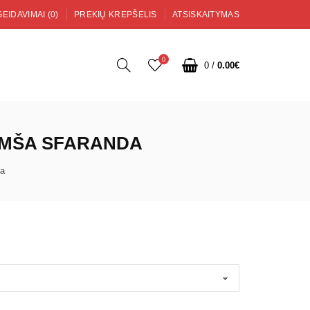
EIDAVIMAI (0)
PREKIŲ KREPŠELIS
ATSISKAITYMAS
0
0
/
0.00€
ZOMŠA SFARANDA
da