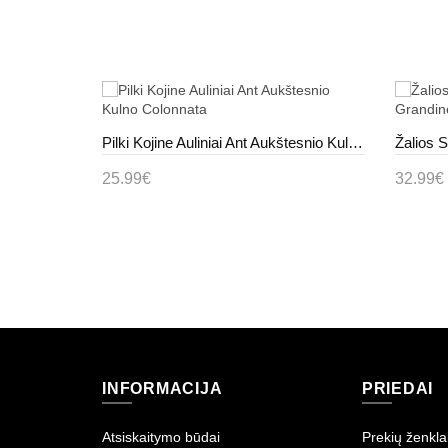
Rožinės Spalvos Satino Auliniai Su cyrkoniową Kaspinėliu Bellana
Pilki Kojine Auliniai Ant Aukštesnio Kulno Colonnata
25.99€
32.99€
Į krepšelį
Į kr
INFORMACIJA
PRIEDAI
Atsiskaitymo būdai
Prekių ženkla