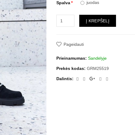
juodas
Spalva
Į KREPŠELĮ
Pageidauti
Prieinamumas:
Sandėlyje
Prekės kodas:
GRM25519
Dalintis: