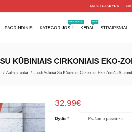
MANO PASKYRA
PAG
NAUJIENOS
NEW
PAGRINDINIS
KATEGORIJOS
KEDAI
STRAIPSNIAI
I SU KŪBINIAIS CIRKONIAIS EKO-
Auliniai batai
Juodi Auliniai Su Kūbiniais Cirkoniais Eko-Zomša Sfaran
32.99€
Dydis