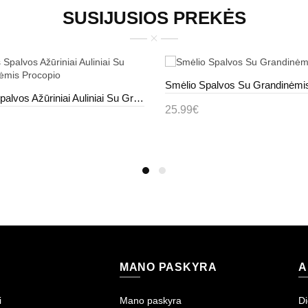
SUSIJUSIOS PREKĖS
Smėlio Spalvos Su Grandinėmi
Žalios Spalvos Ažūriniai Auliniai Su Grandinėmis Procopio
25.99€
Į krepšelį
epšelį
MANO PASKYRA
A
i
Mano paskyra
Di