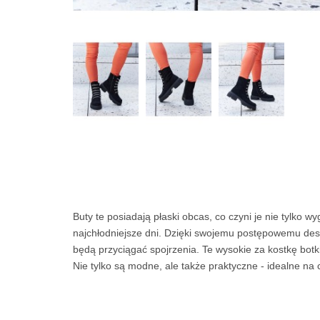
Buty te posiadają płaski obcas, co czyni je nie tylko
najchłodniejsze dni. Dzięki swojemu postępowemu design
będą przyciągać spojrzenia. Te wysokie za kostkę botk
Nie tylko są modne, ale także praktyczne - idealne na 