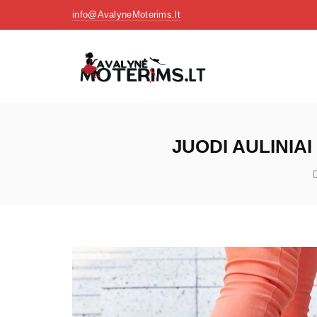
info@AvalyneMoterims.lt
JUODI AULINIA