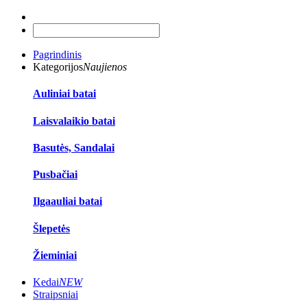
Pagrindinis
Kategorijos
Naujienos
Auliniai batai
Laisvalaikio batai
Basutės, Sandalai
Pusbačiai
Ilgaauliai batai
Šlepetės
Žieminiai
Kedai
NEW
Straipsniai