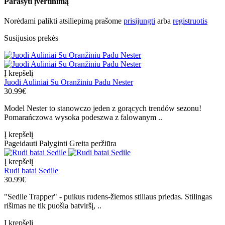
Parašyti įvertinimą
Norėdami palikti atsiliepimą prašome
prisijungti
arba
registruotis
Susijusios prekės
Į krepšelį
Juodi Auliniai Su Oranžiniu Padu Nester
30.99€
Model Nester to stanowczo jeden z gorących trendów sezonu!
Pomarańczowa wysoka podeszwa z falowanym ..
Į krepšelį
Pageidauti
Palyginti
Greita peržiūra
Į krepšelį
Rudi batai Sedile
30.99€
"Sedile Trapper" - puikus rudens-žiemos stiliaus priedas. Stilingas
rišimas ne tik puošia batviršį, ..
Į krepšelį