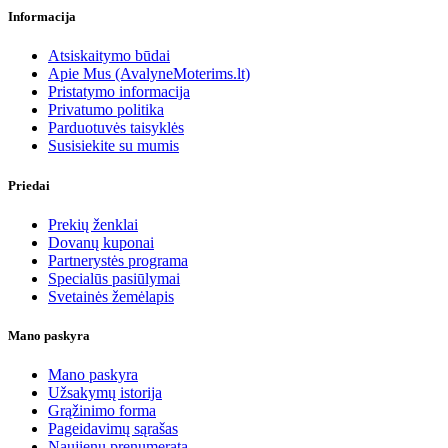
Informacija
Atsiskaitymo būdai
Apie Mus (AvalyneMoterims.lt)
Pristatymo informacija
Privatumo politika
Parduotuvės taisyklės
Susisiekite su mumis
Priedai
Prekių ženklai
Dovanų kuponai
Partnerystės programa
Specialūs pasiūlymai
Svetainės žemėlapis
Mano paskyra
Mano paskyra
Užsakymų istorija
Grąžinimo forma
Pageidavimų sąrašas
Naujienų prenumerata