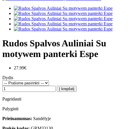
Rudos Spalvos Auliniai Su
motywem panterki Espe
27.99€
Dydis
Į krepšelį
Pageidauti
Palyginti
Prieinamumas:
Sandėlyje
Prekės kodas:
GRM33130