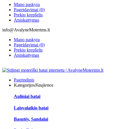
Mano paskyra
Pageidavimai (0)
Prekių krepšelis
Atsiskaitymas
info@AvalyneMoterims.lt
Mano paskyra
Pageidavimai (0)
Prekių krepšelis
Atsiskaitymas
Pagrindinis
Kategorijos
Naujienos
Auliniai batai
Laisvalaikio batai
Basutės, Sandalai