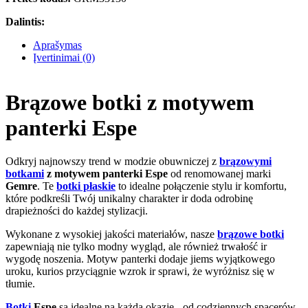
Dalintis:
Aprašymas
Įvertinimai (0)
Brązowe botki z motywem
panterki Espe
Odkryj najnowszy trend w modzie obuwniczej z
brązowymi
botkami
z motywem panterki Espe
od renomowanej marki
Gemre
. Te
botki płaskie
to idealne połączenie stylu ir komfortu,
które podkreśli Twój unikalny charakter ir doda odrobinę
drapieżności do każdej stylizacji.
Wykonane z wysokiej jakości materiałów, nasze
brązowe botki
zapewniają nie tylko modny wygląd, ale również trwałość ir
wygodę noszenia. Motyw panterki dodaje jiems wyjątkowego
uroku, kurios przyciągnie wzrok ir sprawi, że wyróżnisz się w
tłumie.
Botki
Espe
są idealne na każdą okazję - od codziennych spacerów