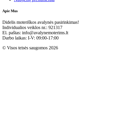
Apie Mus
Didelis moteriškos avalynės pasirinkimas!
Individualios veiklos nr.: 921317
El. paštas: info@avalynemoterims.lt
Darbo laikas: I-V: 09:00-17:00
© Visos teisės saugomos 2026