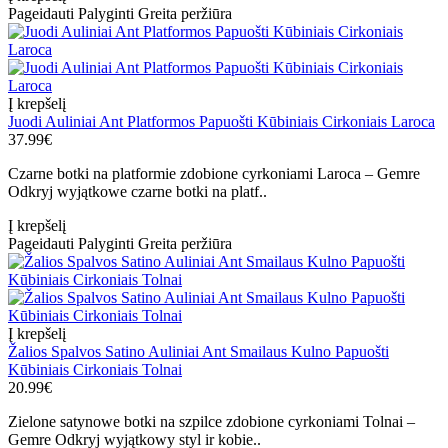
Pageidauti
Palyginti
Greita peržiūra
Į krepšelį
Juodi Auliniai Ant Platformos Papuošti Kūbiniais Cirkoniais Laroca
37.99€
Czarne botki na platformie zdobione cyrkoniami Laroca – Gemre
Odkryj wyjątkowe czarne botki na platf..
Į krepšelį
Pageidauti
Palyginti
Greita peržiūra
Į krepšelį
Žalios Spalvos Satino Auliniai Ant Smailaus Kulno Papuošti
Kūbiniais Cirkoniais Tolnai
20.99€
Zielone satynowe botki na szpilce zdobione cyrkoniami Tolnai –
Gemre Odkryj wyjątkowy styl ir kobie..