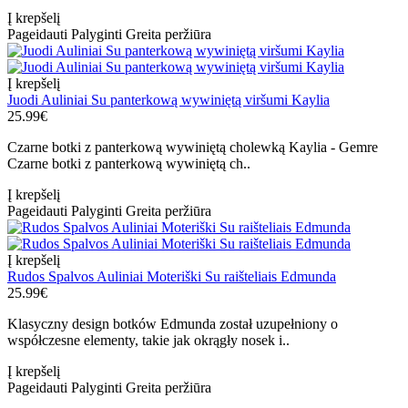
Į krepšelį
Pageidauti
Palyginti
Greita peržiūra
Į krepšelį
Juodi Auliniai Su panterkową wywiniętą viršumi Kaylia
25.99€
Czarne botki z panterkową wywiniętą cholewką Kaylia - Gemre
Czarne botki z panterkową wywiniętą ch..
Į krepšelį
Pageidauti
Palyginti
Greita peržiūra
Į krepšelį
Rudos Spalvos Auliniai Moteriški Su raišteliais Edmunda
25.99€
Klasyczny design botków Edmunda został uzupełniony o
współczesne elementy, takie jak okrągły nosek i..
Į krepšelį
Pageidauti
Palyginti
Greita peržiūra