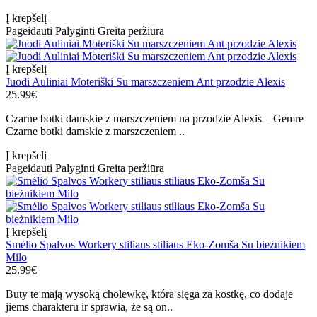
Į krepšelį
Pageidauti
Palyginti
Greita peržiūra
Į krepšelį
Juodi Auliniai Moteriški Su marszczeniem Ant przodzie Alexis
25.99€
Czarne botki damskie z marszczeniem na przodzie Alexis – Gemre
Czarne botki damskie z marszczeniem ..
Į krepšelį
Pageidauti
Palyginti
Greita peržiūra
Į krepšelį
Smėlio Spalvos Workery stiliaus stiliaus Eko-Zomša Su bieżnikiem
Milo
25.99€
Buty te mają wysoką cholewkę, która sięga za kostkę, co dodaje
jiems charakteru ir sprawia, że są on..