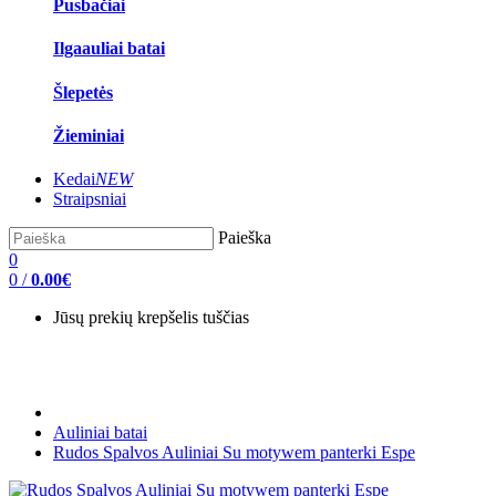
Pusbačiai
Ilgaauliai batai
Šlepetės
Žieminiai
Kedai
NEW
Straipsniai
Paieška
0
0
/
0.00€
Jūsų prekių krepšelis tuščias
Auliniai batai
Rudos Spalvos Auliniai Su motywem panterki Espe