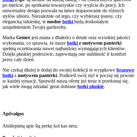
po mieście, po spotkania towarzyskie czy wyjścia do pracy. Ich
uniwersalny design pozwala na łatwe dopasowanie do różnych
stylów ubioru. Niezależnie od tego, czy wybierasz jeansy, czy
elegancką sukienkę, te
modne
botki
będą doskonałym
uzupełnieniem Twojej garderoby.
Marka
Gemre
jest znana z dbałości o detale oraz wysokiej jakości
wykonania, co sprawia, że nasze
botki
z motywem panterki
spełnią oczekiwania nawet najbardziej wymagających klientów.
Dzięki płaskiej podeszwie, zapewniają one stabilność ir komfort
przez cały dzień.
Nie czekaj dłużej ir dodaj do swojej kolekcji te wyjątkowe
brązowe
botki
z
motywem panterki
. Podkreśl swój styl ir poczuj się pewnie
w każdej sytuacji. Sprawdź naszą ofertę już teraz ir przekonaj się,
jak wiele mogą zdziałać gerai dobrane
botki płaskie
.
Apžvalgos
Atsiliepimų apie šią prekę kol kas nėra.