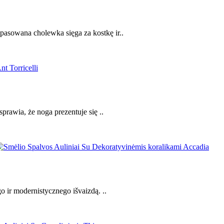
asowana cholewka sięga za kostkę ir..
prawia, że noga prezentuje się ..
o ir modernistycznego išvaizdą. ..