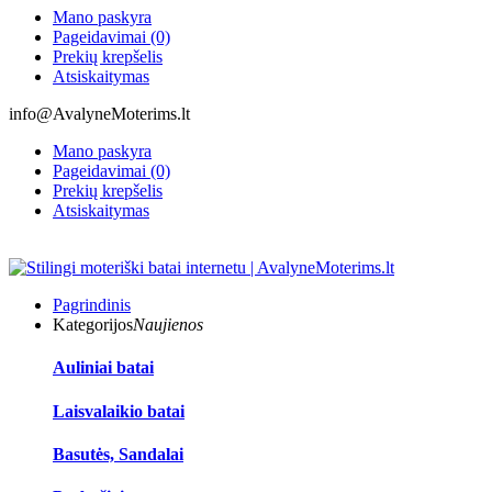
Mano paskyra
Pageidavimai (0)
Prekių krepšelis
Atsiskaitymas
info@AvalyneMoterims.lt
Mano paskyra
Pageidavimai (0)
Prekių krepšelis
Atsiskaitymas
Pagrindinis
Kategorijos
Naujienos
Auliniai batai
Laisvalaikio batai
Basutės, Sandalai