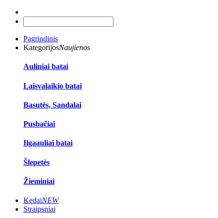
Pagrindinis
Kategorijos
Naujienos
Auliniai batai
Laisvalaikio batai
Basutės, Sandalai
Pusbačiai
Ilgaauliai batai
Šlepetės
Žieminiai
Kedai
NEW
Straipsniai