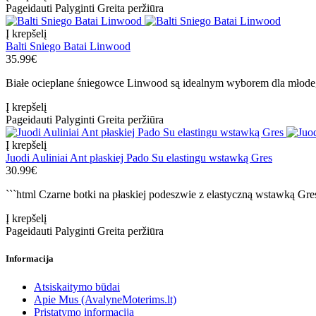
Pageidauti
Palyginti
Greita peržiūra
Į krepšelį
Balti Sniego Batai Linwood
35.99€
Białe ocieplane śniegowce Linwood są idealnym wyborem dla młodego 
Į krepšelį
Pageidauti
Palyginti
Greita peržiūra
Į krepšelį
Juodi Auliniai Ant płaskiej Pado Su elastingu wstawką Gres
30.99€
```html Czarne botki na płaskiej podeszwie z elastyczną wstawką Gres
Į krepšelį
Pageidauti
Palyginti
Greita peržiūra
Informacija
Atsiskaitymo būdai
Apie Mus (AvalyneMoterims.lt)
Pristatymo informacija