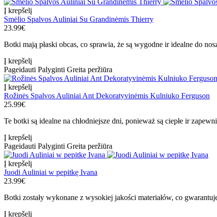
Į krepšelį
Smėlio Spalvos Auliniai Su Grandinėmis Thierry
23.99€
Botki mają płaski obcas, co sprawia, że są wygodne ir idealne do nosz
Į krepšelį
Pageidauti
Palyginti
Greita peržiūra
Į krepšelį
Rožinės Spalvos Auliniai Ant Dekoratyvinėmis Kulniuko Ferguson
25.99€
Te botki są idealne na chłodniejsze dni, ponieważ są ciepłe ir zapewn
Į krepšelį
Pageidauti
Palyginti
Greita peržiūra
Į krepšelį
Juodi Auliniai w pepitkę Ivana
23.99€
Botki zostały wykonane z wysokiej jakości materiałów, co gwarantuje 
Į krepšelį