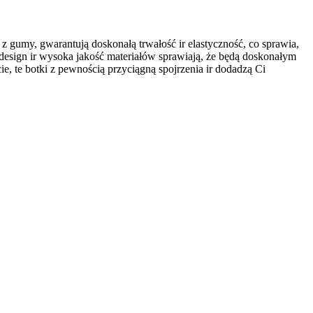
 gumy, gwarantują doskonałą trwałość ir elastyczność, co sprawia,
design ir wysoka jakość materiałów sprawiają, że będą doskonałym
ie, te botki z pewnością przyciągną spojrzenia ir dodadzą Ci