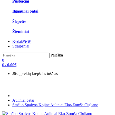
Pusbačiai
Ilgaauliai batai
Šlepetės
Žieminiai
Kedai
NEW
Straipsniai
Paieška
0
0
/
0.00€
Jūsų prekių krepšelis tuščias
Auliniai batai
Smėlio Spalvos Kojine Auliniai Eko-Zomša Cigliano