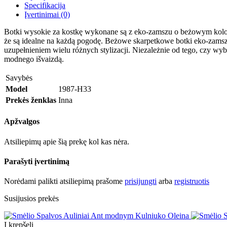
Specifikacija
Įvertinimai (0)
Botki wysokie za kostkę wykonane są z eko-zamszu o beżowym kolorze
że są idealne na każdą pogodę. Beżowe skarpetkowe botki eko-zamsz 
uzupełnieniem wielu różnych stylizacji. Niezależnie od tego, czy wyb
modnego išvaizdą.
Savybės
Model
1987-H33
Prekės ženklas
Inna
Apžvalgos
Atsiliepimų apie šią prekę kol kas nėra.
Parašyti įvertinimą
Norėdami palikti atsiliepimą prašome
prisijungti
arba
registruotis
Susijusios prekės
Į krepšelį