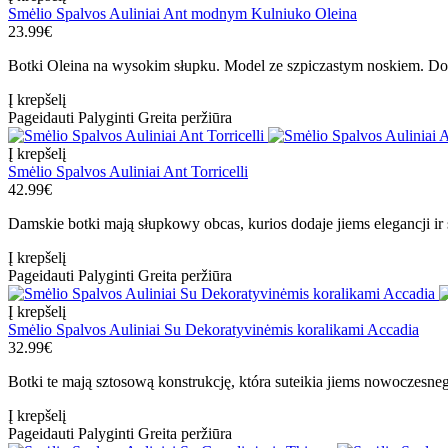
Smėlio Spalvos Auliniai Ant modnym Kulniuko Oleina
23.99€
Botki Oleina na wysokim słupku. Model ze szpiczastym noskiem. Dop
Į krepšelį
Pageidauti
Palyginti
Greita peržiūra
Į krepšelį
Smėlio Spalvos Auliniai Ant Torricelli
42.99€
Damskie botki mają słupkowy obcas, kurios dodaje jiems elegancji ir s
Į krepšelį
Pageidauti
Palyginti
Greita peržiūra
Į krepšelį
Smėlio Spalvos Auliniai Su Dekoratyvinėmis koralikami Accadia
32.99€
Botki te mają sztosową konstrukcję, która suteikia jiems nowoczesneg
Į krepšelį
Pageidauti
Palyginti
Greita peržiūra