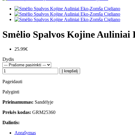
Smėlio Spalvos Kojine Auliniai
25.99€
Dydis
Į krepšelį
Pageidauti
Palyginti
Prieinamumas:
Sandėlyje
Prekės kodas:
GRM25360
Dalintis:
Aprašymas