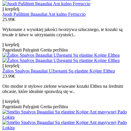
Į krepšelį
Juodi Pašiltinti Ilgaauliai Ant kulno Ferruccio
25.99€
Wykonane z wysokiej jakości tworzywa sztucznego, te kozaki są
trwałe ir łatwe w utrzymaniu czystości..
Į krepšelį
Pageidauti
Palyginti
Greita peržiūra
Į krepšelį
Žalios Spalvos Ilgaauliai Užsegami Su elastine Kojine Elthea
23.99€
Oto modne ir stylowe zielone wsuwane kozaki Elthea na średnim
obcasie, które idealnie sprawdzą się w..
Į krepšelį
Pageidauti
Palyginti
Greita peržiūra