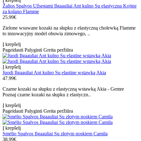
Į krepšelį
Žalios Spalvos Užsegami Ilgaauliai Ant kulno Su elastyczna Kojine
za kolano Flamme
25.99€
Zielone wsuwane kozaki na słupku z elastyczną cholewką Flamme
to innowacyjny model obuwia zimowego, ..
Į krepšelį
Pageidauti
Palyginti
Greita peržiūra
Į krepšelį
Juodi Ilgaauliai Ant kulno Su elastine wstawką Akia
47.99€
Czarne kozaki na słupku z elastyczną wstawką Akia - Gemre
Poznaj czarne kozaki na słupku z elastyczn..
Į krepšelį
Pageidauti
Palyginti
Greita peržiūra
Į krepšelį
Smėlio Spalvos Ilgaauliai Su złotym noskiem Camila
38.99€