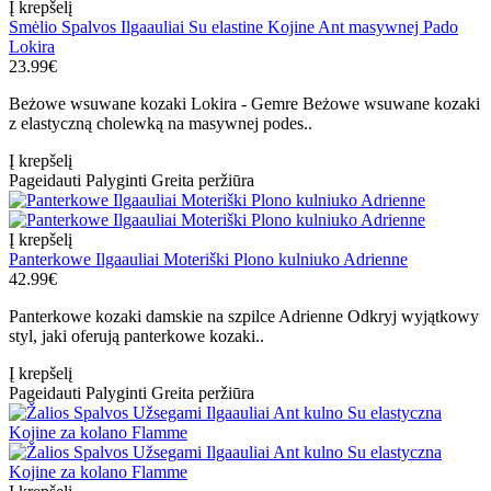
Į krepšelį
Smėlio Spalvos Ilgaauliai Su elastine Kojine Ant masywnej Pado
Lokira
23.99€
Beżowe wsuwane kozaki Lokira - Gemre Beżowe wsuwane kozaki
z elastyczną cholewką na masywnej podes..
Į krepšelį
Pageidauti
Palyginti
Greita peržiūra
Į krepšelį
Panterkowe Ilgaauliai Moteriški Plono kulniuko Adrienne
42.99€
Panterkowe kozaki damskie na szpilce Adrienne Odkryj wyjątkowy
styl, jaki oferują panterkowe kozaki..
Į krepšelį
Pageidauti
Palyginti
Greita peržiūra