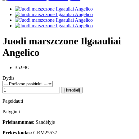
Juodi marszczone Ilgaauliai
Angelico
35.99€
Dydis
Į krepšelį
Pageidauti
Palyginti
Prieinamumas:
Sandėlyje
Prekės kodas:
GRM25537