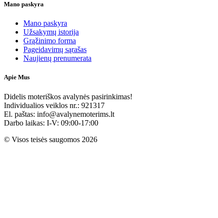
Mano paskyra
Mano paskyra
Užsakymų istorija
Grąžinimo forma
Pageidavimų sąrašas
Naujienų prenumerata
Apie Mus
Didelis moteriškos avalynės pasirinkimas!
Individualios veiklos nr.: 921317
El. paštas: info@avalynemoterims.lt
Darbo laikas: I-V: 09:00-17:00
© Visos teisės saugomos 2026