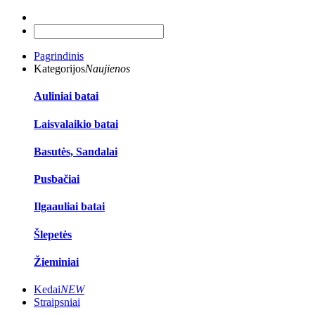
Pagrindinis
Kategorijos
Naujienos
Auliniai batai
Laisvalaikio batai
Basutės, Sandalai
Pusbačiai
Ilgaauliai batai
Šlepetės
Žieminiai
Kedai
NEW
Straipsniai