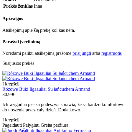
Prekės ženklas
Inna
Apžvalgos
Atsiliepimų apie šią prekę kol kas nėra.
Parašyti įvertinimą
Norėdami palikti atsiliepimą prašome
prisijungti
arba
registruotis
Susijusios prekės
Į krepšelį
Różowe Buki Ilgaauliai Su łańcuchem Armand
30.99€
Ich wygodna płaska podeszwa sprawia, że są bardzo komfortowe
do noszenia przez cały dzień. Dodatkowo..
Į krepšelį
Pageidauti
Palyginti
Greita peržiūra