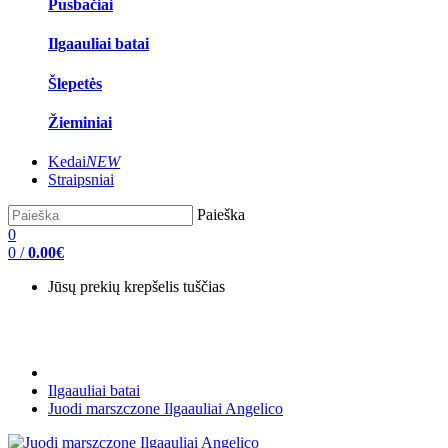
Pusbačiai
Ilgaauliai batai
Šlepetės
Žieminiai
Kedai
NEW
Straipsniai
Paieška
0
0
/
0.00€
Jūsų prekių krepšelis tuščias
Ilgaauliai batai
Juodi marszczone Ilgaauliai Angelico