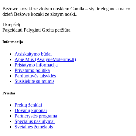
Beżowe kozaki ze złotym noskiem Camila – styl ir elegancja na co
dzień Beżowe kozaki ze złotym noski..
Į krepšelį
Pageidauti
Palyginti
Greita peržiūra
Informacija
Atsiskaitymo būdai
Apie Mus (AvalyneMoterims.lt)
Pristatymo informacija
Privatumo politika
Parduotuvės taisyklės
Susisiekite su mumis
Priedai
Prekių ženklai
Dovanų kuponai
Partnerystės programa
Specialūs pasiūlymai
Svetainės žemėlapis