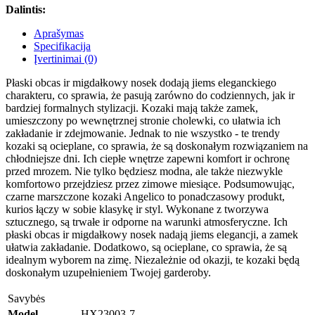
Dalintis:
Aprašymas
Specifikacija
Įvertinimai (0)
Płaski obcas ir migdałkowy nosek dodają jiems eleganckiego
charakteru, co sprawia, że pasują zarówno do codziennych, jak ir
bardziej formalnych stylizacji. Kozaki mają także zamek,
umieszczony po wewnętrznej stronie cholewki, co ułatwia ich
zakładanie ir zdejmowanie. Jednak to nie wszystko - te trendy
kozaki są ocieplane, co sprawia, że są doskonałym rozwiązaniem na
chłodniejsze dni. Ich ciepłe wnętrze zapewni komfort ir ochronę
przed mrozem. Nie tylko będziesz modna, ale także niezwykle
komfortowo przejdziesz przez zimowe miesiące. Podsumowując,
czarne marszczone kozaki Angelico to ponadczasowy produkt,
kurios łączy w sobie klasykę ir styl. Wykonane z tworzywa
sztucznego, są trwałe ir odporne na warunki atmosferyczne. Ich
płaski obcas ir migdałkowy nosek nadają jiems elegancji, a zamek
ułatwia zakładanie. Dodatkowo, są ocieplane, co sprawia, że są
idealnym wyborem na zimę. Niezależnie od okazji, te kozaki będą
doskonałym uzupełnieniem Twojej garderoby.
Savybės
Model
HX23003-7