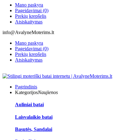
Mano paskyra
Pageidavimai (0)
Prekių krepšelis
Atsiskaitymas
info@AvalyneMoterims.lt
Mano paskyra
Pageidavimai (0)
Prekių krepšelis
Atsiskaitymas
Pagrindinis
Kategorijos
Naujienos
Auliniai batai
Laisvalaikio batai
Basutės, Sandalai