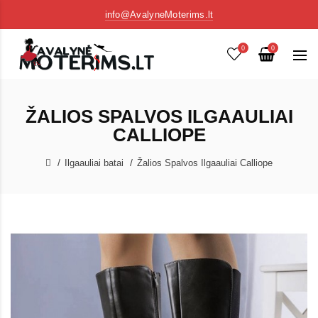
info@AvalyneMoterims.lt
0
0
ŽALIOS SPALVOS ILGAAULIAI
CALLIOPE
Ilgaauliai batai
Žalios Spalvos Ilgaauliai Calliope