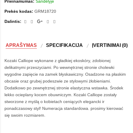
Prieinamumas:
Sandėlyje
Prekės kodas:
GRM18720
Dalintis:
APRAŠYMAS
SPECIFIKACIJA
ĮVERTINIMAI (0)
Kozaki Calliope wykonane z gładkiej ekoskóry, zdobionej
delikatnymi przeszyciami. Po wewnętrznej stronie cholewki
wygodne zapięcie na zamek błyskawiczny. Osadzone na płaskim
obcasie oraz grubej podeszwie ze stylowymi żłobieniami.
Dodatkowo po zewnętrznej stronie elastyczna wstawka. Środek
lekko ocieplany kocem obuwniczym. Kozaki Calliope zostały
stworzone z myślą o kobietach ceniących elegancki ir
ponadczasowy styl!
Numeracja standardowa. prosimy kierować
się swoim rozmiarem.