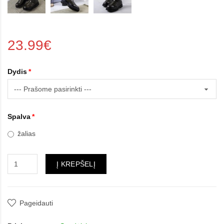
23.99€
Dydis
Spalva
žalias
Į KREPŠELĮ
Pageidauti