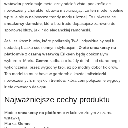
wstawka
przełamuje metaliczny odcień złota, podkreślając
nowoczesny charakter obuwia ir sprawiając, że ten model idealnie
wpisuje się w najnowsze trendy mody ulicznej. To uniwersalne
sneakersy damskie
, które bez trudu dopasujesz zarówno do
sportowej bluzy, jak ir do eleganckiej ramoneski.
Jeśli szukasz butów, które podkreślą Twój indywidualny styl ir
dodadzą blasku codziennym stylizacjom,
Złote sneakersy na
platformie z czarną wstawką Eriksen
będą doskonałym
wyborem. Marka
Gemre
zadbała o każdy detal – od starannego
wykończenia, przez wygodny krój, aż po modny dobór kolorów.
Ten model to must have w garderobie każdej miłośniczki
nowoczesnych, miejskich trendów, która ceni połączenie wygody
ir efektownego designu.
Najważniejsze cechy produktu
Modne
sneakersy na platformie
w kolorze złotym z czarną
wstawką
Marka:
Gemre