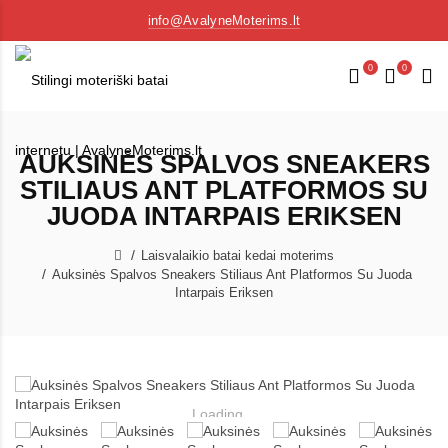
info@AvalyneMoterims.lt
0
0
AUKSINĖS SPALVOS SNEAKERS
STILIAUS ANT PLATFORMOS SU
JUODA INTARPAIS ERIKSEN
Laisvalaikio batai kedai moterims
Auksinės Spalvos Sneakers Stiliaus Ant Platformos Su Juoda
Intarpais Eriksen
Loading...