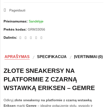
Pageidauti
Prieinamumas:
Sandėlyje
Prekės kodas:
GRM33056
Dalintis:
APRAŠYMAS
SPECIFIKACIJA
ĮVERTINIMAI (0)
ZŁOTE SNEAKERSY NA
PLATFORMIE Z CZARNĄ
WSTAWKĄ ERIKSEN – GEMRE
Odkryj
złote sneakersy
na platformie z czarną wstawką
Eriksen
marki
Gemre
– idealne połączenie stylu, wygody ir