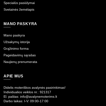
Specialūs pasiūlymai
Svetainės žemėlapis
MANO PASKYRA
Mano paskyra
Užsakymų istorija
Grąžinimo forma
Pageidavimų sąrašas
Naujienų prenumerata
APIE MUS
Didelis moteriškos avalynės pasirinkimas!
Individualios veiklos nr.: 921317
El. paštas: info@avalynemoterims.lt
Darbo laikas: I-V: 09:00-17:00