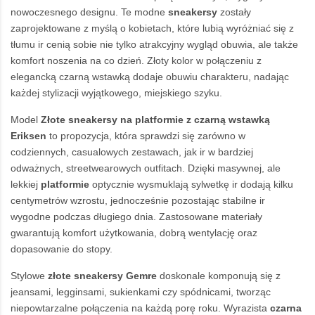
nowoczesnego designu. Te modne
sneakersy
zostały
zaprojektowane z myślą o kobietach, które lubią wyróżniać się z
tłumu ir cenią sobie nie tylko atrakcyjny wygląd obuwia, ale także
komfort noszenia na co dzień. Złoty kolor w połączeniu z
elegancką czarną wstawką dodaje obuwiu charakteru, nadając
każdej stylizacji wyjątkowego, miejskiego szyku.
Model
Złote
sneakersy na platformie
z czarną wstawką
Eriksen
to propozycja, która sprawdzi się zarówno w
codziennych, casualowych zestawach, jak ir w bardziej
odważnych, streetwearowych outfitach. Dzięki masywnej, ale
lekkiej
platformie
optycznie wysmuklają sylwetkę ir dodają kilku
centymetrów wzrostu, jednocześnie pozostając stabilne ir
wygodne podczas długiego dnia. Zastosowane materiały
gwarantują komfort użytkowania, dobrą wentylację oraz
dopasowanie do stopy.
Stylowe
złote sneakersy Gemre
doskonale komponują się z
jeansami, legginsami, sukienkami czy spódnicami, tworząc
niepowtarzalne połączenia na każdą porę roku. Wyrazista
czarna