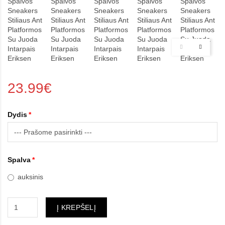
23.99€
Dydis
Spalva
auksinis
Į KREPŠELĮ