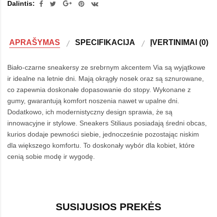
Dalintis:
APRAŠYMAS
SPECIFIKACIJA
ĮVERTINIMAI (0)
Biało-czarne sneakersy ze srebrnym akcentem Via są wyjątkowe
ir idealne na letnie dni. Mają okrągły nosek oraz są sznurowane,
co zapewnia doskonałe dopasowanie do stopy. Wykonane z
gumy, gwarantują komfort noszenia nawet w upalne dni.
Dodatkowo, ich modernistyczny design sprawia, że są
innowacyjne ir stylowe. Sneakers Stiliaus posiadają średni obcas,
kurios dodaje pewności siebie, jednocześnie pozostając niskim
dla większego komfortu. To doskonały wybór dla kobiet, które
cenią sobie modę ir wygodę.
SUSIJUSIOS PREKĖS