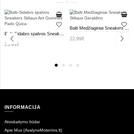
Balti Medžiaginiai Sneakers Stiliaus Geraldino
Balti-Sidabro spalvos Sneakers Stiliaus Ant Guminės Pado Quica
22.99€
23.99€
INFORMACIJA
Atsiskaitymo būdai
Apie Mus (AvalyneMoterims.lt)