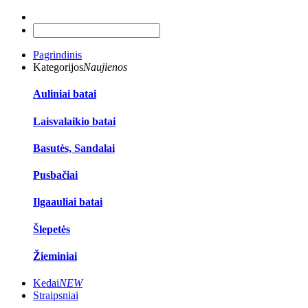
Pagrindinis
Kategorijos
Naujienos
Auliniai batai
Laisvalaikio batai
Basutės, Sandalai
Pusbačiai
Ilgaauliai batai
Šlepetės
Žieminiai
Kedai
NEW
Straipsniai