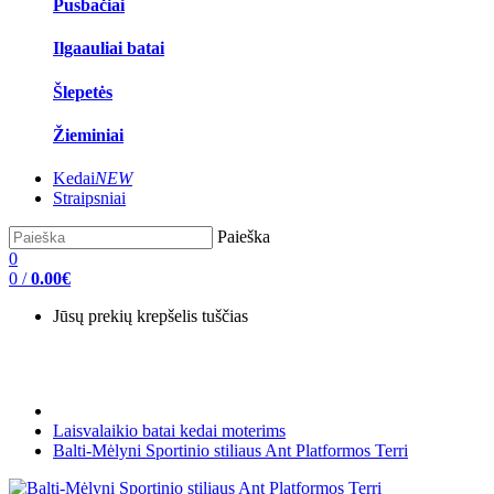
Pusbačiai
Ilgaauliai batai
Šlepetės
Žieminiai
Kedai
NEW
Straipsniai
Paieška
0
0
/
0.00€
Jūsų prekių krepšelis tuščias
Laisvalaikio batai kedai moterims
Balti-Mėlyni Sportinio stiliaus Ant Platformos Terri