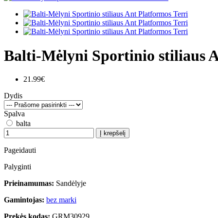
Balti-Mėlyni Sportinio stiliaus 
21.99€
Dydis
Spalva
balta
Į krepšelį
Pageidauti
Palyginti
Prieinamumas:
Sandėlyje
Gamintojas:
bez marki
Prekės kodas:
GRM30929