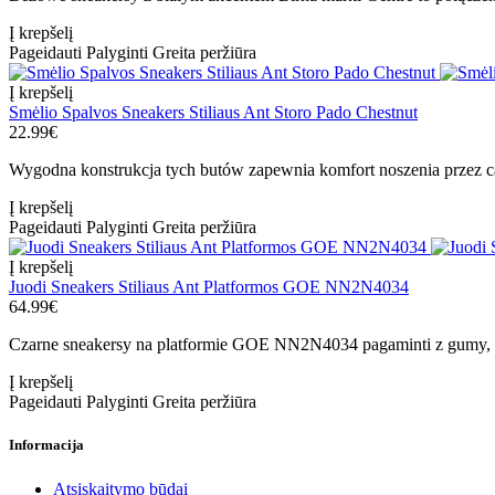
Į krepšelį
Pageidauti
Palyginti
Greita peržiūra
Į krepšelį
Smėlio Spalvos Sneakers Stiliaus Ant Storo Pado Chestnut
22.99€
Wygodna konstrukcja tych butów zapewnia komfort noszenia przez cały
Į krepšelį
Pageidauti
Palyginti
Greita peržiūra
Į krepšelį
Juodi Sneakers Stiliaus Ant Platformos GOE NN2N4034
64.99€
Czarne sneakersy na platformie GOE NN2N4034 pagaminti z gumy, co 
Į krepšelį
Pageidauti
Palyginti
Greita peržiūra
Informacija
Atsiskaitymo būdai