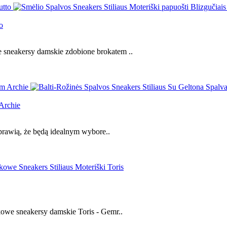
o
 sneakersy damskie zdobione brokatem ..
 Archie
sprawią, że będą idealnym wybore..
owe sneakersy damskie Toris - Gemr..