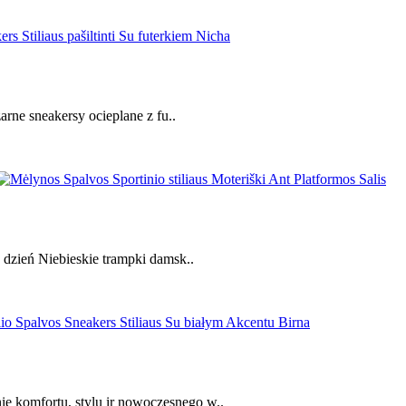
rne sneakersy ocieplane z fu..
o dzień Niebieskie trampki damsk..
e komfortu, stylu ir nowoczesnego w..