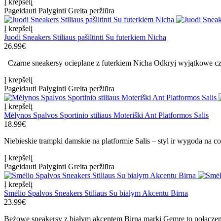
Į krepšelį
Pageidauti
Palyginti
Greita peržiūra
Į krepšelį
Juodi Sneakers Stiliaus pašiltinti Su futerkiem Nicha
26.99€
Czarne sneakersy ocieplane z futerkiem Nicha Odkryj wyjątkowe cza
Į krepšelį
Pageidauti
Palyginti
Greita peržiūra
Į krepšelį
Mėlynos Spalvos Sportinio stiliaus Moteriški Ant Platformos Salis
18.99€
Niebieskie trampki damskie na platformie Salis – styl ir wygoda na c
Į krepšelį
Pageidauti
Palyginti
Greita peržiūra
Į krepšelį
Smėlio Spalvos Sneakers Stiliaus Su białym Akcentu Birna
23.99€
Beżowe sneakersy z białym akcentem Birna marki Gemre to połączeni