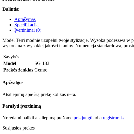
Dalintis:
Aprašymas
Specifikacija
Įvertinimai (0)
Model Terri modnie uzupełni twoje stylizacje. Wysoka podeszwa w 
wykonana z wysokiej jakości tkaniny. Numeracja standardowa, pros
Savybės
Model
SG-133
Prekės ženklas
Gemre
Apžvalgos
Atsiliepimų apie šią prekę kol kas nėra.
Parašyti įvertinimą
Norėdami palikti atsiliepimą prašome
prisijungti
arba
registruotis
Susijusios prekės