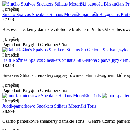
Į krepšelį
Smėlio Spalvos Sneakers Stiliaus Moteriški papuošti Blizgučiais Prutt
27.99€
Beżowe sneakersy damskie zdobione brokatem Prutto Odkryj beżowe
Į krepšelį
Pageidauti
Palyginti
Greita peržiūra
Į krepšelį
Balti-Rožinės Spalvos Sneakers Stiliaus Su Geltona Spalva językiem
18.99€
Sneakers Stiliaus charakteryzują się również letnim designem, które 
Į krepšelį
Pageidauti
Palyginti
Greita peržiūra
Į krepšelį
Juodi-panterkowe Sneakers Stiliaus Moteriški Toris
28.99€
Czarno-panterkowe sneakersy damskie Toris - Gemre Czarno-panterk