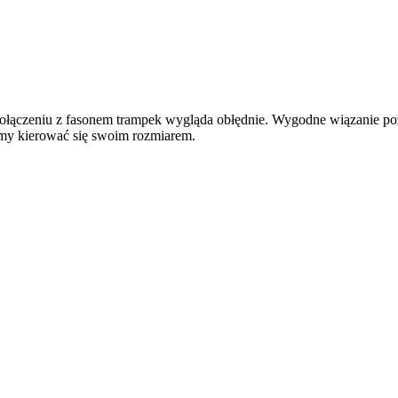
połączeniu z fasonem trampek wygląda obłędnie. Wygodne wiązanie po
imy kierować się swoim rozmiarem.