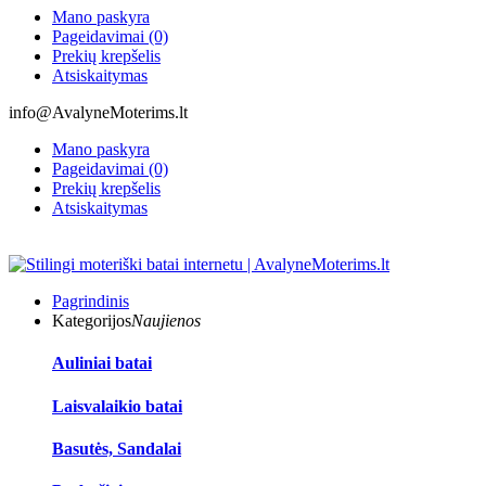
Mano paskyra
Pageidavimai (0)
Prekių krepšelis
Atsiskaitymas
info@AvalyneMoterims.lt
Mano paskyra
Pageidavimai (0)
Prekių krepšelis
Atsiskaitymas
Pagrindinis
Kategorijos
Naujienos
Auliniai batai
Laisvalaikio batai
Basutės, Sandalai