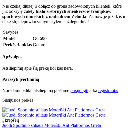
Nie czekaj dłużej ir dołącz do grona zadowolonych klientek, które
już odkryły zalety
biało-srebrnych sneakersów trampków
sportowych damskich z nadrukiem Zelinda
. Zamów je już dziś ir
ciesz się niepowtarzalnym stylem każdego dnia!
Savybės
Model
GG690
Prekės ženklas
Gemre
Apžvalgos
Atsiliepimų apie šią prekę kol kas nėra.
Parašyti įvertinimą
Norėdami palikti atsiliepimą prašome
prisijungti
arba
registruotis
Susijusios prekės
Į krepšelį
Juodi Sportinio stiliaus Moteriški Ant Platformos Greta