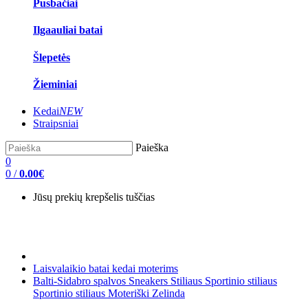
Pusbačiai
Ilgaauliai batai
Šlepetės
Žieminiai
Kedai
NEW
Straipsniai
Paieška
0
0
/
0.00€
Jūsų prekių krepšelis tuščias
Laisvalaikio batai kedai moterims
Balti-Sidabro spalvos Sneakers Stiliaus Sportinio stiliaus
Sportinio stiliaus Moteriški Zelinda