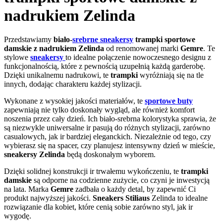
nadrukiem Zelinda
Przedstawiamy
biało-
srebrne sneakersy
trampki sportowe
damskie z nadrukiem Zelinda
od renomowanej marki
Gemre
. Te
stylowe
sneakersy
to idealne połączenie nowoczesnego designu z
funkcjonalnością, które z pewnością uzupełnią każdą garderobę.
Dzięki unikalnemu nadrukowi, te
trampki
wyróżniają się na tle
innych, dodając charakteru każdej stylizacji.
Wykonane z wysokiej jakości materiałów, te
sportowe buty
zapewniają nie tylko doskonały wygląd, ale również komfort
noszenia przez cały dzień. Ich biało-srebrna kolorystyka sprawia, że
są niezwykle uniwersalne ir pasują do różnych stylizacji, zarówno
casualowych, jak ir bardziej eleganckich. Niezależnie od tego, czy
wybierasz się na spacer, czy planujesz intensywny dzień w mieście,
sneakersy Zelinda
będą doskonałym wyborem.
Dzięki solidnej konstrukcji ir trwałemu wykończeniu, te
trampki
damskie
są odporne na codzienne zużycie, co czyni je inwestycją
na lata. Marka
Gemre
zadbała o każdy detal, by zapewnić Ci
produkt najwyższej jakości.
Sneakers Stiliaus
Zelinda to idealne
rozwiązanie dla kobiet, które cenią sobie zarówno styl, jak ir
wygodę.