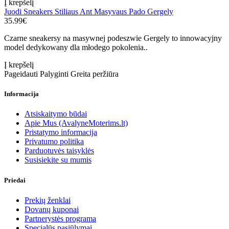
Į krepšelį
Juodi Sneakers Stiliaus Ant Masyvaus Pado Gergely
35.99€
Czarne sneakersy na masywnej podeszwie Gergely to innowacyjny
model dedykowany dla młodego pokolenia..
Į krepšelį
Pageidauti
Palyginti
Greita peržiūra
Informacija
Atsiskaitymo būdai
Apie Mus (AvalyneMoterims.lt)
Pristatymo informacija
Privatumo politika
Parduotuvės taisyklės
Susisiekite su mumis
Priedai
Prekių ženklai
Dovanų kuponai
Partnerystės programa
Specialūs pasiūlymai