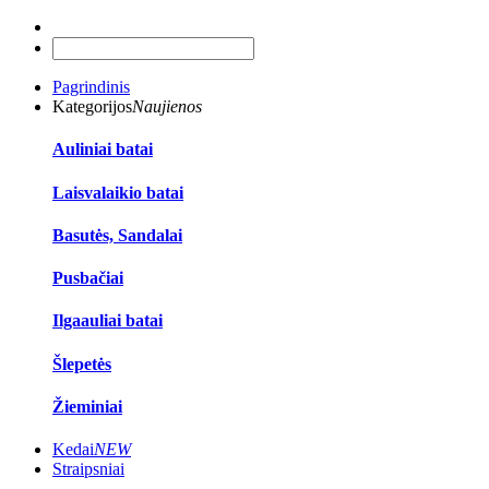
Pagrindinis
Kategorijos
Naujienos
Auliniai batai
Laisvalaikio batai
Basutės, Sandalai
Pusbačiai
Ilgaauliai batai
Šlepetės
Žieminiai
Kedai
NEW
Straipsniai