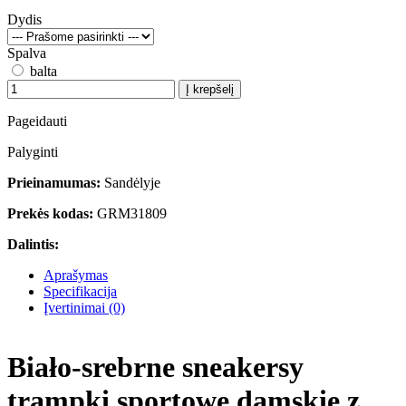
Dydis
Spalva
balta
Į krepšelį
Pageidauti
Palyginti
Prieinamumas:
Sandėlyje
Prekės kodas:
GRM31809
Dalintis:
Aprašymas
Specifikacija
Įvertinimai (0)
Biało-srebrne sneakersy
trampki sportowe damskie z