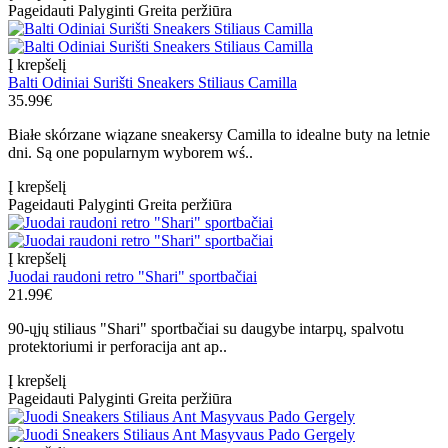
Pageidauti
Palyginti
Greita peržiūra
Į krepšelį
Balti Odiniai Surišti Sneakers Stiliaus Camilla
35.99€
Białe skórzane wiązane sneakersy Camilla to idealne buty na letnie
dni. Są one popularnym wyborem wś..
Į krepšelį
Pageidauti
Palyginti
Greita peržiūra
Į krepšelį
Juodai raudoni retro "Shari" sportbačiai
21.99€
90-ųjų stiliaus "Shari" sportbačiai su daugybe intarpų, spalvotu
protektoriumi ir perforacija ant ap..
Į krepšelį
Pageidauti
Palyginti
Greita peržiūra