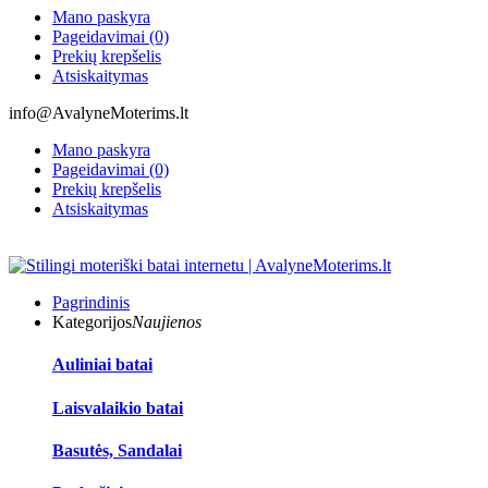
Mano paskyra
Pageidavimai (0)
Prekių krepšelis
Atsiskaitymas
info@AvalyneMoterims.lt
Mano paskyra
Pageidavimai (0)
Prekių krepšelis
Atsiskaitymas
Pagrindinis
Kategorijos
Naujienos
Auliniai batai
Laisvalaikio batai
Basutės, Sandalai