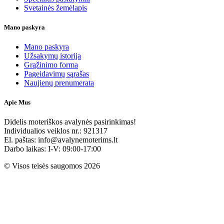
Svetainės žemėlapis
Mano paskyra
Mano paskyra
Užsakymų istorija
Grąžinimo forma
Pageidavimų sąrašas
Naujienų prenumerata
Apie Mus
Didelis moteriškos avalynės pasirinkimas!
Individualios veiklos nr.: 921317
El. paštas: info@avalynemoterims.lt
Darbo laikas: I-V: 09:00-17:00
© Visos teisės saugomos 2026