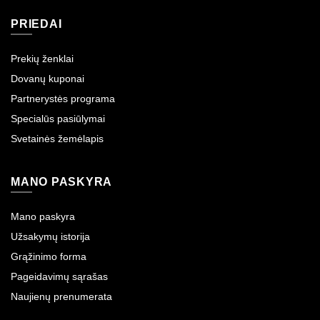
PRIEDAI
Prekių ženklai
Dovanų kuponai
Partnerystės programa
Specialūs pasiūlymai
Svetainės žemėlapis
MANO PASKYRA
Mano paskyra
Užsakymų istorija
Grąžinimo forma
Pageidavimų sąrašas
Naujienų prenumerata