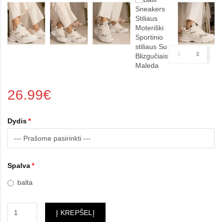
26.99€
Dydis
Spalva
balta
Į KREPŠELĮ