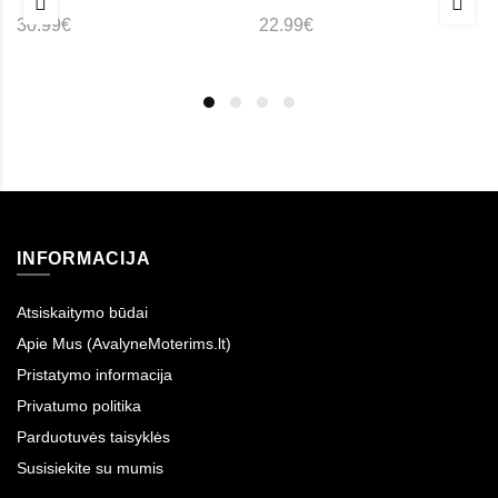
30.99€
22.99€
INFORMACIJA
Atsiskaitymo būdai
Apie Mus (AvalyneMoterims.lt)
Pristatymo informacija
Privatumo politika
Parduotuvės taisyklės
Susisiekite su mumis