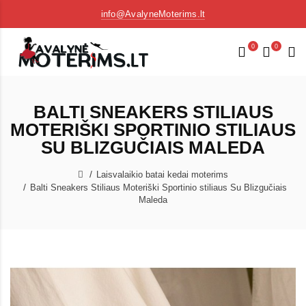
info@AvalyneMoterims.lt
0
0
BALTI SNEAKERS STILIAUS
MOTERIŠKI SPORTINIO STILIAUS
SU BLIZGUČIAIS MALEDA
Laisvalaikio batai kedai moterims
Balti Sneakers Stiliaus Moteriški Sportinio stiliaus Su Blizgučiais
Maleda