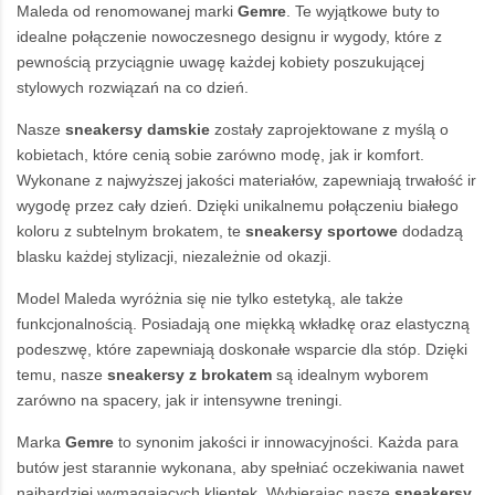
Maleda od renomowanej marki
Gemre
. Te wyjątkowe buty to
idealne połączenie nowoczesnego designu ir wygody, które z
pewnością przyciągnie uwagę każdej kobiety poszukującej
stylowych rozwiązań na co dzień.
Nasze
sneakersy damskie
zostały zaprojektowane z myślą o
kobietach, które cenią sobie zarówno modę, jak ir komfort.
Wykonane z najwyższej jakości materiałów, zapewniają trwałość ir
wygodę przez cały dzień. Dzięki unikalnemu połączeniu białego
koloru z subtelnym brokatem, te
sneakersy sportowe
dodadzą
blasku każdej stylizacji, niezależnie od okazji.
Model Maleda wyróżnia się nie tylko estetyką, ale także
funkcjonalnością. Posiadają one miękką wkładkę oraz elastyczną
podeszwę, które zapewniają doskonałe wsparcie dla stóp. Dzięki
temu, nasze
sneakersy z brokatem
są idealnym wyborem
zarówno na spacery, jak ir intensywne treningi.
Marka
Gemre
to synonim jakości ir innowacyjności. Każda para
butów jest starannie wykonana, aby spełniać oczekiwania nawet
najbardziej wymagających klientek. Wybierając nasze
sneakersy