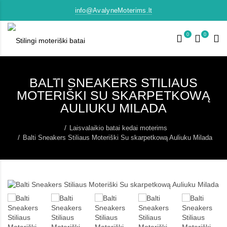
info@AvalyneMoterims.lt
0
0
BALTI SNEAKERS STILIAUS
MOTERIŠKI SU SKARPETKOWĄ
AULIUKU MILADA
Laisvalaikio batai kedai moterims
Balti Sneakers Stiliaus Moteriški Su skarpetkową Auliuku Milada