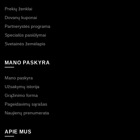
Prekių ženklai
Dovanų kuponai
Partnerystės programa
Specialūs pasiūlymai
Svetainės žemėlapis
MANO PASKYRA
Mano paskyra
Užsakymų istorija
Grąžinimo forma
Pageidavimų sąrašas
Naujienų prenumerata
APIE MUS