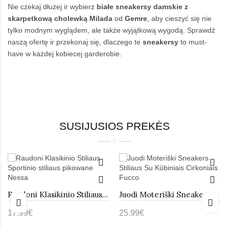
Nie czekaj dłużej ir wybierz
białe sneakersy damskie z
skarpetkową cholewką Milada
od
Gemre
, aby cieszyć się nie
tylko modnym wyglądem, ale także wyjątkową wygodą. Sprawdź
naszą ofertę ir przekonaj się, dlaczego te
sneakersy
to must-
have w każdej kobiecej garderobie.
SUSIJUSIOS PREKĖS
Raudoni Klasikinio Stiliaus Sportinio stiliaus pikowane Nessa
Juodi Moteriški Sneakers Stiliaus Su Kūbiniais Cirkoniais Fucco
17.99€
25.99€