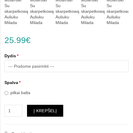
25.99€
Dydis
Spalva
pilkai balta
Į KREPŠELĮ