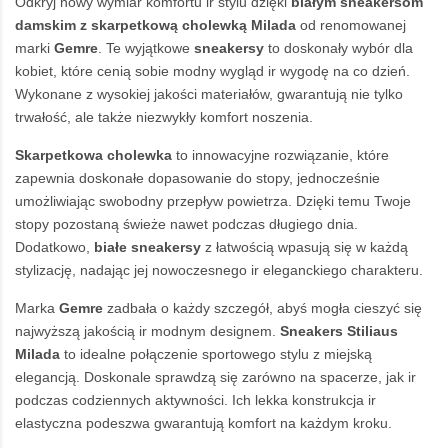
Odkryj nowy wymiar komfortu ir stylu dzięki
białym sneakersom
damskim
z skarpetkową cholewką Milada
od renomowanej
marki
Gemre
. Te wyjątkowe
sneakersy
to doskonały wybór dla
kobiet, które cenią sobie modny wygląd ir wygodę na co dzień.
Wykonane z wysokiej jakości materiałów, gwarantują nie tylko
trwałość, ale także niezwykły komfort noszenia.
Skarpetkowa cholewka
to innowacyjne rozwiązanie, które
zapewnia doskonałe dopasowanie do stopy, jednocześnie
umożliwiając swobodny przepływ powietrza. Dzięki temu Twoje
stopy pozostaną świeże nawet podczas długiego dnia.
Dodatkowo,
białe sneakersy
z łatwością wpasują się w każdą
stylizację, nadając jej nowoczesnego ir eleganckiego charakteru.
Marka
Gemre
zadbała o każdy szczegół, abyś mogła cieszyć się
najwyższą jakością ir modnym designem.
Sneakers Stiliaus
Milada
to idealne połączenie sportowego stylu z miejską
elegancją. Doskonale sprawdzą się zarówno na spacerze, jak ir
podczas codziennych aktywności. Ich lekka konstrukcja ir
elastyczna podeszwa gwarantują komfort na każdym kroku.