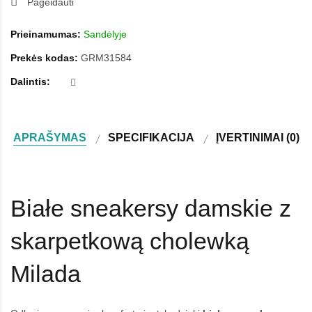
Pageidauti
Prieinamumas:
Sandėlyje
Prekės kodas:
GRM31584
Dalintis:
APRAŠYMAS
SPECIFIKACIJA
ĮVERTINIMAI (0)
Białe sneakersy damskie z
skarpetkową cholewką
Milada