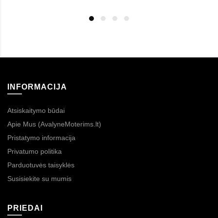
INFORMACIJA
Atsiskaitymo būdai
Apie Mus (AvalyneMoterims.lt)
Pristatymo informacija
Privatumo politika
Parduotuvės taisyklės
Susisiekite su mumis
PRIEDAI