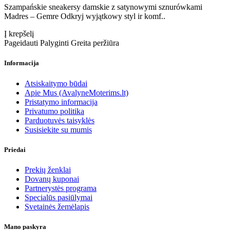
Szampańskie sneakersy damskie z satynowymi sznurówkami
Madres – Gemre Odkryj wyjątkowy styl ir komf..
Į krepšelį
Pageidauti
Palyginti
Greita peržiūra
Informacija
Atsiskaitymo būdai
Apie Mus (AvalyneMoterims.lt)
Pristatymo informacija
Privatumo politika
Parduotuvės taisyklės
Susisiekite su mumis
Priedai
Prekių ženklai
Dovanų kuponai
Partnerystės programa
Specialūs pasiūlymai
Svetainės žemėlapis
Mano paskyra