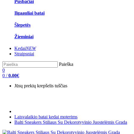
Pusbačiai
Ilgaauliai batai
Šlepetės
Žieminiai
Kedai
NEW
Straipsniai
Paieška
0
0
/
0.00€
Jūsų prekių krepšelis tuščias
Laisvalaikio batai kedai moterims
Balti Sneakers Stiliaus Su Dekorotyvinio Juostelėmis Grada