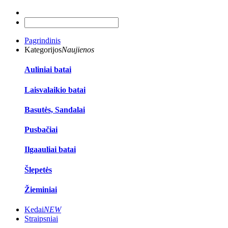
Pagrindinis
Kategorijos
Naujienos
Auliniai batai
Laisvalaikio batai
Basutės, Sandalai
Pusbačiai
Ilgaauliai batai
Šlepetės
Žieminiai
Kedai
NEW
Straipsniai