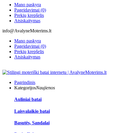
Mano paskyra
Pageidavimai (0)
Prekių krepšelis
Atsiskaitymas
info@AvalyneMoterims.lt
Mano paskyra
Pageidavimai (0)
Prekių krepšelis
Atsiskaitymas
Pagrindinis
Kategorijos
Naujienos
Auliniai batai
Laisvalaikio batai
Basutės, Sandalai