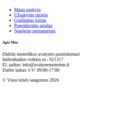
Mano paskyra
Užsakymų istorija
Grąžinimo forma
Pageidavimų sąrašas
Naujienų prenumerata
Apie Mus
Didelis moteriškos avalynės pasirinkimas!
Individualios veiklos nr.: 921317
El. paštas: info@avalynemoterims.lt
Darbo laikas: I-V: 09:00-17:00
© Visos teisės saugomos 2026