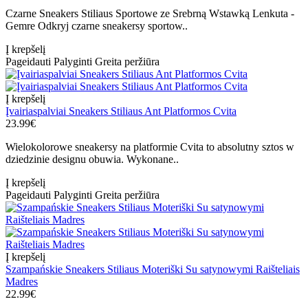
Czarne Sneakers Stiliaus Sportowe ze Srebrną Wstawką Lenkuta -
Gemre Odkryj czarne sneakersy sportow..
Į krepšelį
Pageidauti
Palyginti
Greita peržiūra
Į krepšelį
Įvairiaspalviai Sneakers Stiliaus Ant Platformos Cvita
23.99€
Wielokolorowe sneakersy na platformie Cvita to absolutny sztos w
dziedzinie designu obuwia. Wykonane..
Į krepšelį
Pageidauti
Palyginti
Greita peržiūra
Į krepšelį
Szampańskie Sneakers Stiliaus Moteriški Su satynowymi Raišteliais
Madres
22.99€