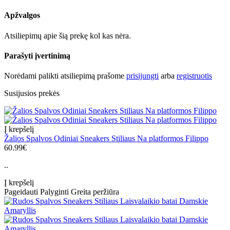
Apžvalgos
Atsiliepimų apie šią prekę kol kas nėra.
Parašyti įvertinimą
Norėdami palikti atsiliepimą prašome
prisijungti
arba
registruotis
Susijusios prekės
Į krepšelį
Žalios Spalvos Odiniai Sneakers Stiliaus Na platformos Filippo
60.99€
..
Į krepšelį
Pageidauti
Palyginti
Greita peržiūra