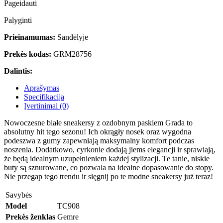
Pageidauti
Palyginti
Prieinamumas:
Sandėlyje
Prekės kodas:
GRM28756
Dalintis:
Aprašymas
Specifikacija
Įvertinimai (0)
Nowoczesne białe sneakersy z ozdobnym paskiem Grada to
absolutny hit tego sezonu! Ich okrągły nosek oraz wygodna
podeszwa z gumy zapewniają maksymalny komfort podczas
noszenia. Dodatkowo, cyrkonie dodają jiems elegancji ir sprawiają,
że będą idealnym uzupełnieniem każdej stylizacji. Te tanie, niskie
buty są sznurowane, co pozwala na idealne dopasowanie do stopy.
Nie przegap tego trendu ir sięgnij po te modne sneakersy już teraz!
Savybės
Model
TC908
Prekės ženklas
Gemre