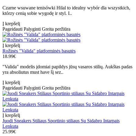
Czarne wsuwane tenisówki Hilal to idealny wybór dla wszystkich,
którzy cenią sobie wygodę ir styl. I..
Į krepšelį
Pageidauti
Palyginti
Greita peržiūra
Į krepšelį
Rožinės "Valida" platforminės basutės
18.99€
"Valida" modelis įdomiai papildys jūsų vasaros stilių. Aukštas padas
yra absoliutus must have šį sez..
Į krepšelį
Pageidauti
Palyginti
Greita peržiūra
Į krepšelį
Juodi Sneakers Stiliaus Sportinio stiliaus Su Sidabro Intarpais
Lenkuta
25.99€