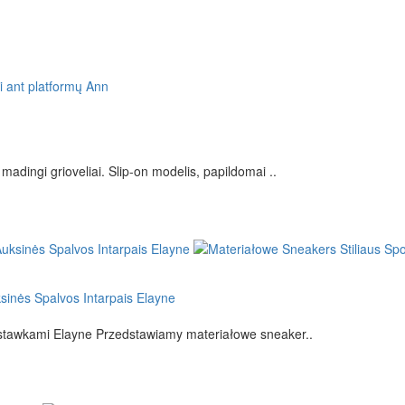
dingi grioveliai. Slip-on modelis, papildomai ..
ksinės Spalvos Intarpais Elayne
stawkami Elayne Przedstawiamy materiałowe sneaker..