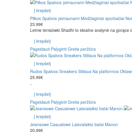
Į krepšelį
Pilkos Spalvos įsimaunami Medžiaginiai sporbačiai N
23.99€
Letnie tenisówki Shadhi to idealne avalynė na gorące dn
Į krepšelį
Pageidauti
Palyginti
Greita peržiūra
Į krepšelį
Rudos Spalvos Sneakers Stiliaus Na platformos Oktaw
25.99€
..
Į krepšelį
Pageidauti
Palyginti
Greita peržiūra
Į krepšelį
Jeansowe Casualowe Laisvalaikio batai Manon
20.99€