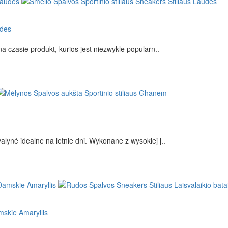
udes
 czasie produkt, kurios jest niezwykle popularn..
ynė idealne na letnie dni. Wykonane z wysokiej j..
mskie Amaryllis