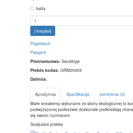
balta
Į krepšelį
Pageidauti
Palyginti
Prieinamumas:
Sandėlyje
Prekės kodas:
GRM20455
Dalintis:
Aprašymas
Specifikacija
Įvertinimai (0)
Białe sneakersy
wykonane ze skóry ekologicznej to k
podwyższonej podeszwie doskonale podkreślają charakte
się swoim rozmiarem.
Susijusios prekės