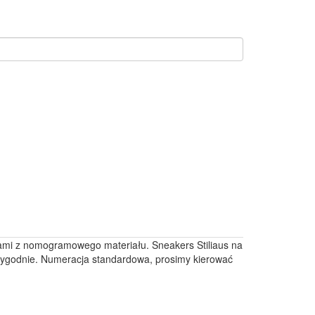
ami z nomogramowego materiału. Sneakers Stiliaus na
wygodnie.
Numeracja standardowa, prosimy kierować