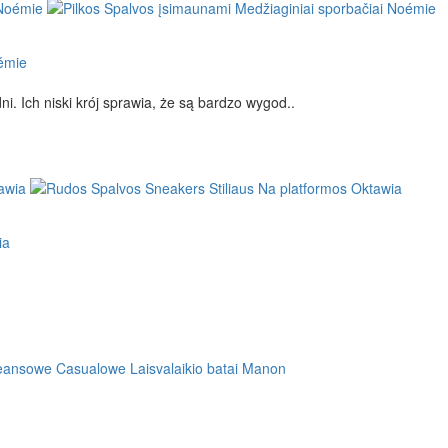
oémie
i. Ich niski krój sprawia, że są bardzo wygod..
ia