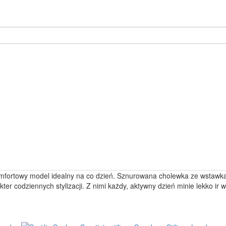
omfortowy model idealny na co dzień. Sznurowana cholewka ze wstawk
r codziennych stylizacji. Z nimi każdy, aktywny dzień minie lekko ir 