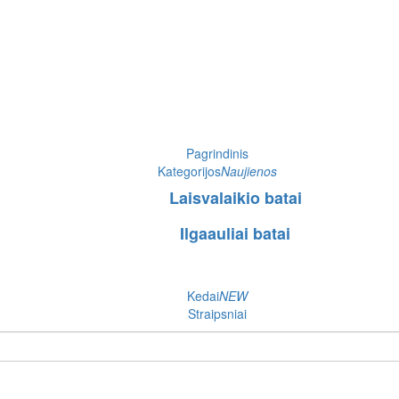
Pagrindinis
Kategorijos
Naujienos
Laisvalaikio batai
Ilgaauliai batai
Kedai
NEW
Straipsniai