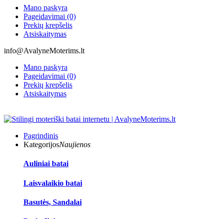
Mano paskyra
Pageidavimai (0)
Prekių krepšelis
Atsiskaitymas
info@AvalyneMoterims.lt
Mano paskyra
Pageidavimai (0)
Prekių krepšelis
Atsiskaitymas
Pagrindinis
Kategorijos
Naujienos
Auliniai batai
Laisvalaikio batai
Basutės, Sandalai