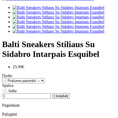
Balti Sneakers Stiliaus Su
Sidabro Intarpais Esquibel
25.99€
Dydis
Spalva
balta
Į krepšelį
Pageidauti
Palyginti