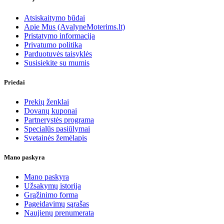
Atsiskaitymo būdai
Apie Mus (AvalyneMoterims.lt)
Pristatymo informacija
Privatumo politika
Parduotuvės taisyklės
Susisiekite su mumis
Priedai
Prekių ženklai
Dovanų kuponai
Partnerystės programa
Specialūs pasiūlymai
Svetainės žemėlapis
Mano paskyra
Mano paskyra
Užsakymų istorija
Grąžinimo forma
Pageidavimų sąrašas
Naujienų prenumerata