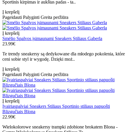
Sportinis kirpimas ir aukštas padas - ta..
Į krepšelį
Pageidauti
Palyginti
Greita peržiūra
Į krepšelį
Smėlio Spalvos įsimaunami Sneakers Stiliaus Gaberla
23.99€
Te trendy sneakersy są dedykowane dla młodego pokolenia, które
ceni sobie styl ir wygodę. Dzięki moż..
Į krepšelį
Pageidauti
Palyginti
Greita peržiūra
Į krepšelį
Įvairiaspalviai Sneakers Stiliaus Sportinio stiliaus papuošti
Blizgučiais Blona
22.99€
Wielokolorowe sneakersy trampki zdobione brokatem Blona -