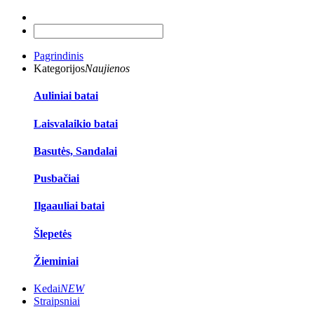
Pagrindinis
Kategorijos
Naujienos
Auliniai batai
Laisvalaikio batai
Basutės, Sandalai
Pusbačiai
Ilgaauliai batai
Šlepetės
Žieminiai
Kedai
NEW
Straipsniai