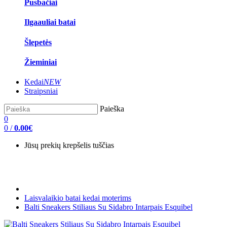
Pusbačiai
Ilgaauliai batai
Šlepetės
Žieminiai
Kedai
NEW
Straipsniai
Paieška
0
0
/
0.00€
Jūsų prekių krepšelis tuščias
Laisvalaikio batai kedai moterims
Balti Sneakers Stiliaus Su Sidabro Intarpais Esquibel