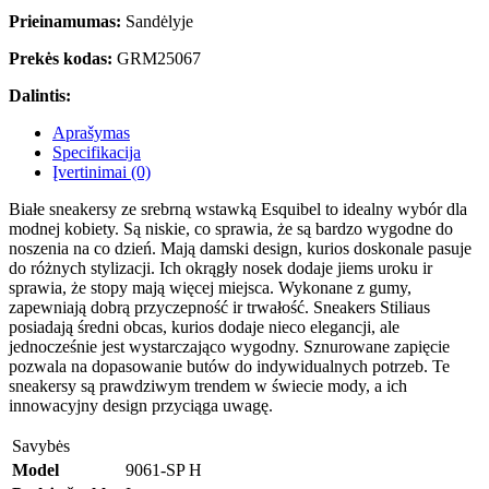
Prieinamumas:
Sandėlyje
Prekės kodas:
GRM25067
Dalintis:
Aprašymas
Specifikacija
Įvertinimai (0)
Białe sneakersy ze srebrną wstawką Esquibel to idealny wybór dla
modnej kobiety. Są niskie, co sprawia, że są bardzo wygodne do
noszenia na co dzień. Mają damski design, kurios doskonale pasuje
do różnych stylizacji. Ich okrągły nosek dodaje jiems uroku ir
sprawia, że stopy mają więcej miejsca. Wykonane z gumy,
zapewniają dobrą przyczepność ir trwałość. Sneakers Stiliaus
posiadają średni obcas, kurios dodaje nieco elegancji, ale
jednocześnie jest wystarczająco wygodny. Sznurowane zapięcie
pozwala na dopasowanie butów do indywidualnych potrzeb. Te
sneakersy są prawdziwym trendem w świecie mody, a ich
innowacyjny design przyciąga uwagę.
Savybės
Model
9061-SP H