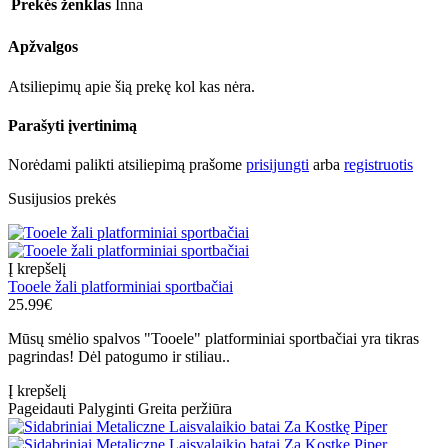
Prekės ženklas
Inna
Apžvalgos
Atsiliepimų apie šią prekę kol kas nėra.
Parašyti įvertinimą
Norėdami palikti atsiliepimą prašome
prisijungti
arba
registruotis
Susijusios prekės
Į krepšelį
Tooele žali platforminiai sportbačiai
25.99€
Mūsų smėlio spalvos "Tooele" platforminiai sportbačiai yra tikras
pagrindas! Dėl patogumo ir stiliau..
Į krepšelį
Pageidauti
Palyginti
Greita peržiūra