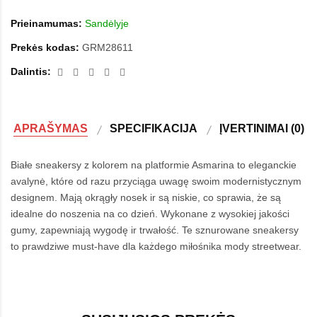
Prieinamumas:
Sandėlyje
Prekės kodas:
GRM28611
Dalintis:
APRAŠYMAS
SPECIFIKACIJA
ĮVERTINIMAI (0)
Białe sneakersy z kolorem na platformie Asmarina to eleganckie
avalynė, które od razu przyciąga uwagę swoim modernistycznym
designem. Mają okrągły nosek ir są niskie, co sprawia, że są
idealne do noszenia na co dzień. Wykonane z wysokiej jakości
gumy, zapewniają wygodę ir trwałość. Te sznurowane sneakersy
to prawdziwe must-have dla każdego miłośnika mody streetwear.