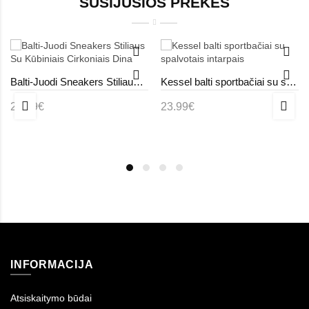
SUSIJUSIOS PREKĖS
Balti-Juodi Sneakers Stiliaus Su Kūbiniais Cirkoniais Dina
Kessel balti sportbačiai su spalvotais intarpais
25.99€
23.99€
INFORMACIJA
Atsiskaitymo būdai