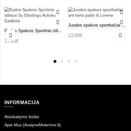
Juodos spalvos sportbačiai ant tvirto pado iš Lorene
Rudos Spalvos Sportinio stiliaus Su Elastingu Auliuku Gadbois
23.99€
17.99€
INFORMACIJA
Atsiskaitymo būdai
Apie Mus (AvalyneMoterims.lt)