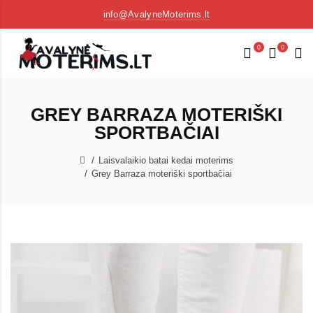
info@AvalyneMoterims.lt
0
0
GREY BARRAZA MOTERIŠKI
SPORTBAČIAI
Laisvalaikio batai kedai moterims
Grey Barraza moteriški sportbačiai