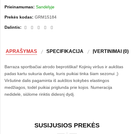
Prieinamumas:
Sandėlyje
Prekės kodas:
GRM15184
Dalintis:
APRAŠYMAS
SPECIFIKACIJA
ĮVERTINIMAI (0)
Barraza sportbačiai atrodo beprotiškai! Kojinių viršus ir aukštas
padas kartu sukuria duetą, kuris puikiai tinka šiam sezonui ;)
Viršutinė dalis pagaminta iš aukštos kokybės elastingos
medžiagos, todėl puikiai priglunda prie kojos. Numeracija
nedidelė, siūlome rinktis didesnį dydį.
SUSIJUSIOS PREKĖS