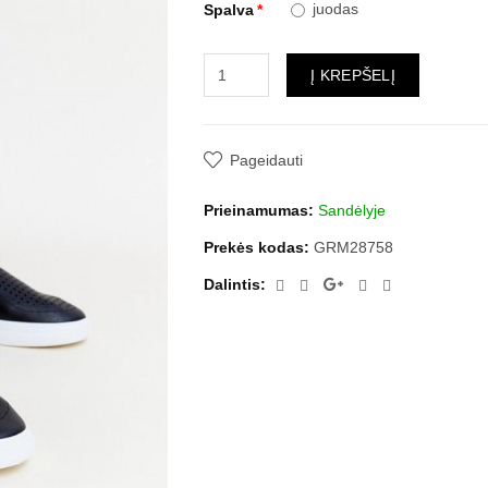
juodas
Spalva
Į KREPŠELĮ
Pageidauti
Prieinamumas:
Sandėlyje
Prekės kodas:
GRM28758
Dalintis: