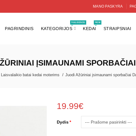
MANO PASKYRA
PAG
NAUJIENOS
NEW
PAGRINDINIS
KATEGORIJOS
KEDAI
STRAIPSNIAI
ŽŪRINIAI ĮSIMAUNAMI SPORBAČIA
Laisvalaikio batai kedai moterims
Juodi Ažūriniai įsimaunami sporbačiai D
19.99€
Dydis