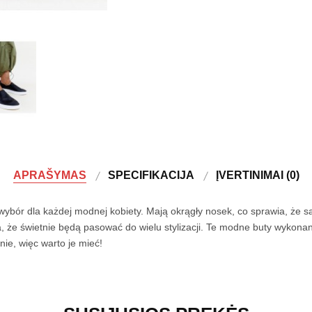
APRAŠYMAS
SPECIFIKACIJA
ĮVERTINIMAI (0)
ybór dla każdej modnej kobiety. Mają okrągły nosek, co sprawia, że są
a, że świetnie będą pasować do wielu stylizacji. Te modne buty wykona
nie, więc warto je mieć!