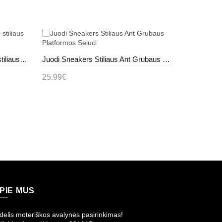
Balti-Sidabro spalvos Sportinio stiliaus Ant Platformos Lawton
Juodi Sneakers Stiliaus Ant Grubaus Platformos Seluci
25.99€
27.99€
Į krepšelį
Į krepš
PIE MUS
delis moteriškos avalynės pasirinkimas!