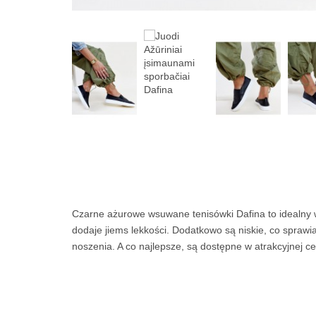
Czarne ażurowe wsuwane tenisówki Dafina to idealny w
dodaje jiems lekkości. Dodatkowo są niskie, co sprawi
noszenia. A co najlepsze, są dostępne w atrakcyjnej ce