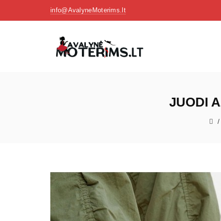
info@AvalyneMoterims.lt
JUODI A