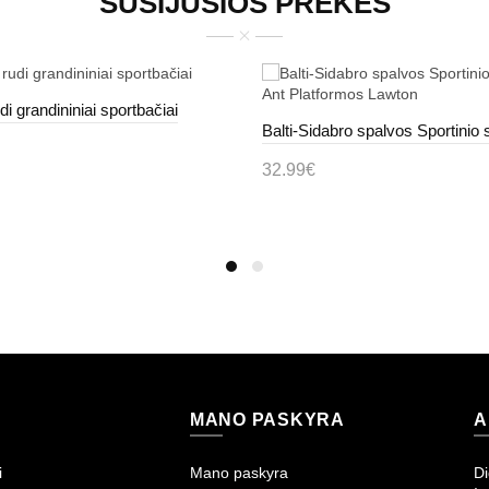
SUSIJUSIOS PREKĖS
di grandininiai sportbačiai
32.99€
epšelį
Į krepšelį
MANO PASKYRA
A
i
Mano paskyra
Di