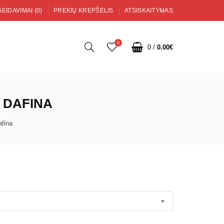
EIDAVIMAI (0)
PREKIŲ KREPŠELIS
ATSISKAITYMAS
0
0
/
0.00€
I DAFINA
afina