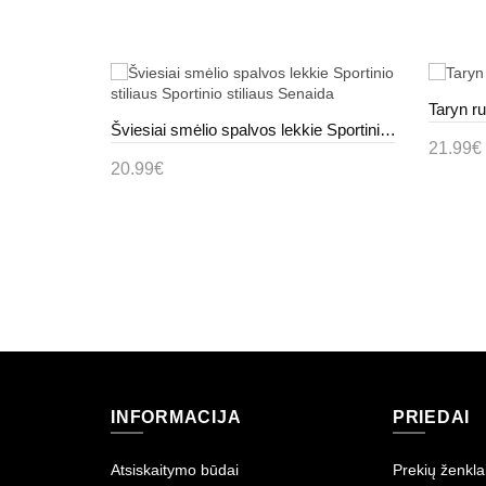
Taryn ru
Juodi Sneakers Stiliaus Laisvalaikio batai Ažūriniai Elowen
Šviesiai smėlio spalvos lekkie Sportinio stiliaus Sportinio stiliaus Senaida
21.99€
20.99€
Į kr
Į krepšelį
INFORMACIJA
PRIEDAI
Atsiskaitymo būdai
Prekių ženkla