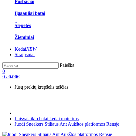
Pusbačiai
Ilgaauliai batai
Šlepetės
Žieminiai
Kedai
NEW
Straipsniai
Paieška
0
0
/
0.00€
Jūsų prekių krepšelis tuščias
Laisvalaikio batai kedai moterims
Juodi Sneakers Stiliaus Ant Aukštos platformos Rensje