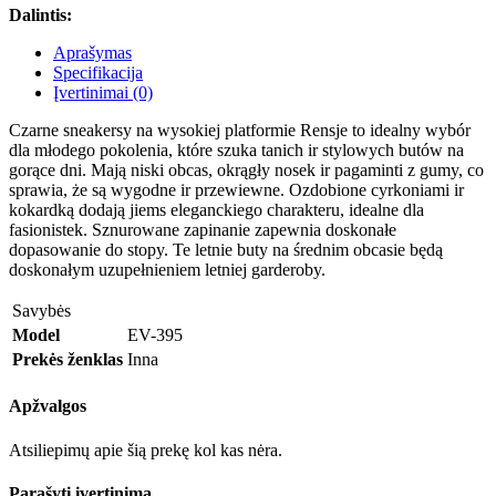
Dalintis:
Aprašymas
Specifikacija
Įvertinimai (0)
Czarne sneakersy na wysokiej platformie Rensje to idealny wybór
dla młodego pokolenia, które szuka tanich ir stylowych butów na
gorące dni. Mają niski obcas, okrągły nosek ir pagaminti z gumy, co
sprawia, że są wygodne ir przewiewne. Ozdobione cyrkoniami ir
kokardką dodają jiems eleganckiego charakteru, idealne dla
fasionistek. Sznurowane zapinanie zapewnia doskonałe
dopasowanie do stopy. Te letnie buty na średnim obcasie będą
doskonałym uzupełnieniem letniej garderoby.
Savybės
Model
EV-395
Prekės ženklas
Inna
Apžvalgos
Atsiliepimų apie šią prekę kol kas nėra.
Parašyti įvertinimą