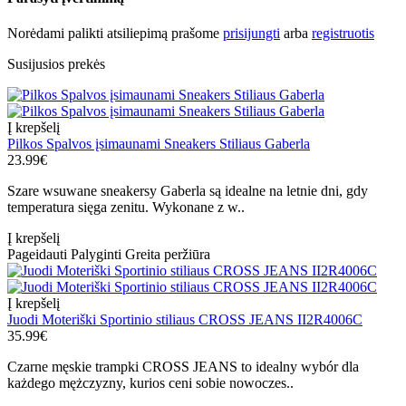
Norėdami palikti atsiliepimą prašome
prisijungti
arba
registruotis
Susijusios prekės
Į krepšelį
Pilkos Spalvos įsimaunami Sneakers Stiliaus Gaberla
23.99€
Szare wsuwane sneakersy Gaberla są idealne na letnie dni, gdy
temperatura sięga zenitu. Wykonane z w..
Į krepšelį
Pageidauti
Palyginti
Greita peržiūra
Į krepšelį
Juodi Moteriški Sportinio stiliaus CROSS JEANS II2R4006C
35.99€
Czarne męskie trampki CROSS JEANS to idealny wybór dla
każdego mężczyzny, kurios ceni sobie nowoczes..