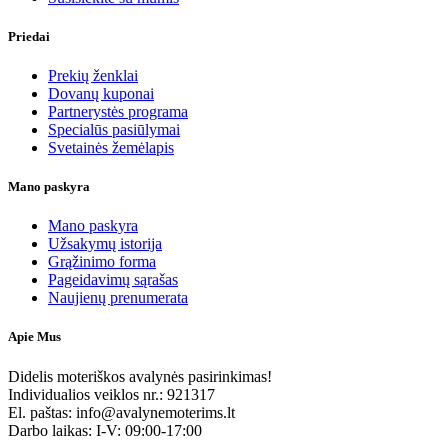
Priedai
Prekių ženklai
Dovanų kuponai
Partnerystės programa
Specialūs pasiūlymai
Svetainės žemėlapis
Mano paskyra
Mano paskyra
Užsakymų istorija
Grąžinimo forma
Pageidavimų sąrašas
Naujienų prenumerata
Apie Mus
Didelis moteriškos avalynės pasirinkimas!
Individualios veiklos nr.: 921317
El. paštas: info@avalynemoterims.lt
Darbo laikas: I-V: 09:00-17:00