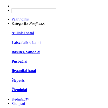
Pagrindinis
Kategorijos
Naujienos
Auliniai batai
Laisvalaikio batai
Basutės, Sandalai
Pusbačiai
Ilgaauliai batai
Šlepetės
Žieminiai
Kedai
NEW
Straipsniai