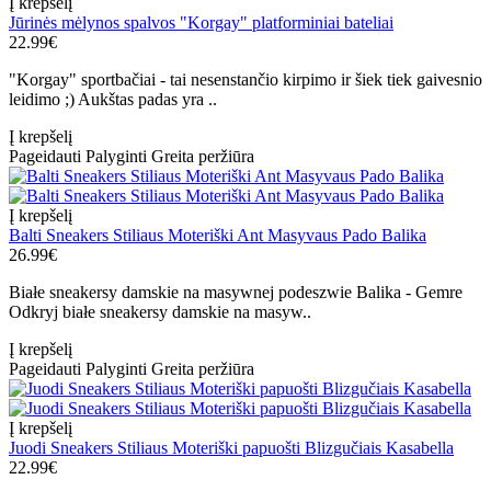
Į krepšelį
Jūrinės mėlynos spalvos "Korgay" platforminiai bateliai
22.99€
"Korgay" sportbačiai - tai nesenstančio kirpimo ir šiek tiek gaivesnio
leidimo ;) Aukštas padas yra ..
Į krepšelį
Pageidauti
Palyginti
Greita peržiūra
Į krepšelį
Balti Sneakers Stiliaus Moteriški Ant Masyvaus Pado Balika
26.99€
Białe sneakersy damskie na masywnej podeszwie Balika - Gemre
Odkryj białe sneakersy damskie na masyw..
Į krepšelį
Pageidauti
Palyginti
Greita peržiūra
Į krepšelį
Juodi Sneakers Stiliaus Moteriški papuošti Blizgučiais Kasabella
22.99€