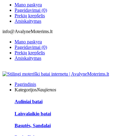
Mano paskyra
Pageidavimai (0)
Prekių krepšelis
Atsiskaitymas
info@AvalyneMoterims.lt
Mano paskyra
Pageidavimai (0)
Prekių krepšelis
Atsiskaitymas
Pagrindinis
Kategorijos
Naujienos
Auliniai batai
Laisvalaikio batai
Basutės, Sandalai