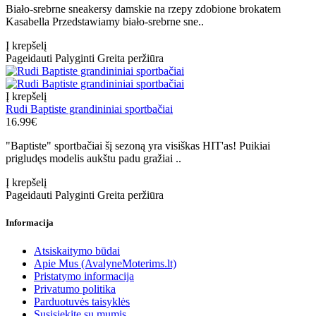
Biało-srebrne sneakersy damskie na rzepy zdobione brokatem
Kasabella Przedstawiamy biało-srebrne sne..
Į krepšelį
Pageidauti
Palyginti
Greita peržiūra
Į krepšelį
Rudi Baptiste grandininiai sportbačiai
16.99€
"Baptiste" sportbačiai šį sezoną yra visiškas HIT'as! Puikiai
prigludęs modelis aukštu padu gražiai ..
Į krepšelį
Pageidauti
Palyginti
Greita peržiūra
Informacija
Atsiskaitymo būdai
Apie Mus (AvalyneMoterims.lt)
Pristatymo informacija
Privatumo politika
Parduotuvės taisyklės
Susisiekite su mumis