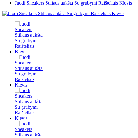
Juodi Sneakers Stiliaus aukšta Su grubymi Raišteliais Klevis