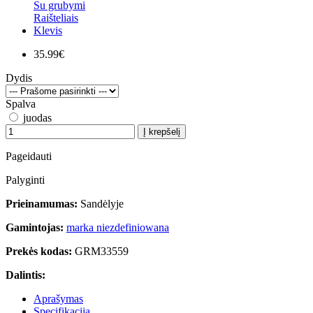
35.99€
Dydis
Spalva
juodas
Į krepšelį
Pageidauti
Palyginti
Prieinamumas:
Sandėlyje
Gamintojas:
marka niezdefiniowana
Prekės kodas:
GRM33559
Dalintis:
Aprašymas
Specifikacija