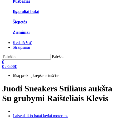
Pusbačiai
Ilgaauliai batai
Šlepetės
Žieminiai
Kedai
NEW
Straipsniai
Paieška
0
0
/
0.00€
Jūsų prekių krepšelis tuščias
Juodi Sneakers Stiliaus aukšta
Su grubymi Raišteliais Klevis
Laisvalaikio batai kedai moterims