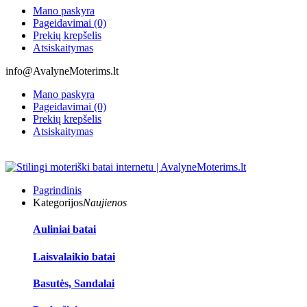
Mano paskyra
Pageidavimai (0)
Prekių krepšelis
Atsiskaitymas
info@AvalyneMoterims.lt
Mano paskyra
Pageidavimai (0)
Prekių krepšelis
Atsiskaitymas
Pagrindinis
Kategorijos
Naujienos
Auliniai batai
Laisvalaikio batai
Basutės, Sandalai