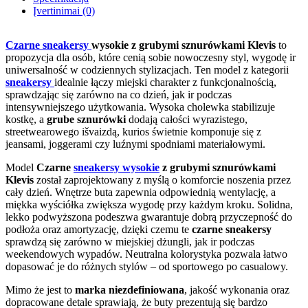
Įvertinimai (0)
Czarne sneakersy
wysokie z grubymi sznurówkami Klevis
to
propozycja dla osób, które cenią sobie nowoczesny styl, wygodę ir
uniwersalność w codziennych stylizacjach. Ten model z kategorii
sneakersy
idealnie łączy miejski charakter z funkcjonalnością,
sprawdzając się zarówno na co dzień, jak ir podczas
intensywniejszego użytkowania. Wysoka cholewka stabilizuje
kostkę, a
grube sznurówki
dodają całości wyrazistego,
streetwearowego išvaizdą, kurios świetnie komponuje się z
jeansami, joggerami czy luźnymi spodniami materiałowymi.
Model
Czarne
sneakersy wysokie
z grubymi sznurówkami
Klevis
został zaprojektowany z myślą o komforcie noszenia przez
cały dzień. Wnętrze buta zapewnia odpowiednią wentylację, a
miękka wyściółka zwiększa wygodę przy każdym kroku. Solidna,
lekko podwyższona podeszwa gwarantuje dobrą przyczepność do
podłoża oraz amortyzację, dzięki czemu te
czarne sneakersy
sprawdzą się zarówno w miejskiej dżungli, jak ir podczas
weekendowych wypadów. Neutralna kolorystyka pozwala łatwo
dopasować je do różnych stylów – od sportowego po casualowy.
Mimo że jest to
marka niezdefiniowana
, jakość wykonania oraz
dopracowane detale sprawiają, że buty prezentują się bardzo