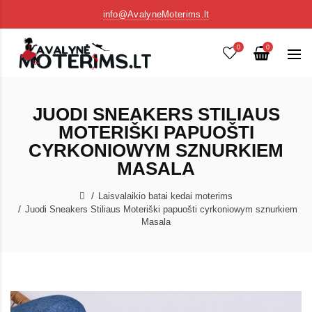
info@AvalyneMoterims.lt
0
0
JUODI SNEAKERS STILIAUS
MOTERIŠKI PAPUOŠTI
CYRKONIOWYM SZNURKIEM
MASALA
Laisvalaikio batai kedai moterims
Juodi Sneakers Stiliaus Moteriški papuošti cyrkoniowym sznurkiem
Masala