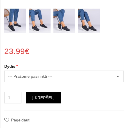
23.99€
Dydis
Į KREPŠELĮ
Pageidauti