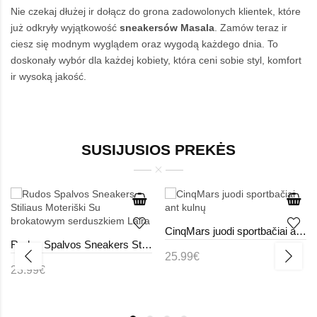
Nie czekaj dłużej ir dołącz do grona zadowolonych klientek, które
już odkryły wyjątkowość
sneakersów Masala
. Zamów teraz ir
ciesz się modnym wyglądem oraz wygodą każdego dnia. To
doskonały wybór dla każdej kobiety, która ceni sobie styl, komfort
ir wysoką jakość.
SUSIJUSIOS PREKĖS
CinqMars juodi sportbačiai ant kulnų
Rudos Spalvos Sneakers Stiliaus Moteriški Su brokatowym serduszkiem Laira
25.99€
23.99€