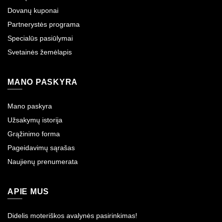
Dovanų kuponai
Partnerystės programa
Specialūs pasiūlymai
Svetainės žemėlapis
MANO PASKYRA
Mano paskyra
Užsakymų istorija
Grąžinimo forma
Pageidavimų sąrašas
Naujienų prenumerata
APIE MUS
Didelis moteriškos avalynės pasirinkimas!