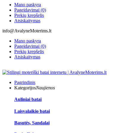
Mano paskyra
Pageidavimai (0)
Prekių krepšelis
Atsiskaitymas
info@AvalyneMoterims.lt
Mano paskyra
Pageidavimai (0)
Prekių krepšelis
Atsiskaitymas
Pagrindinis
Kategorijos
Naujienos
Auliniai batai
Laisvalaikio batai
Basutės, Sandalai