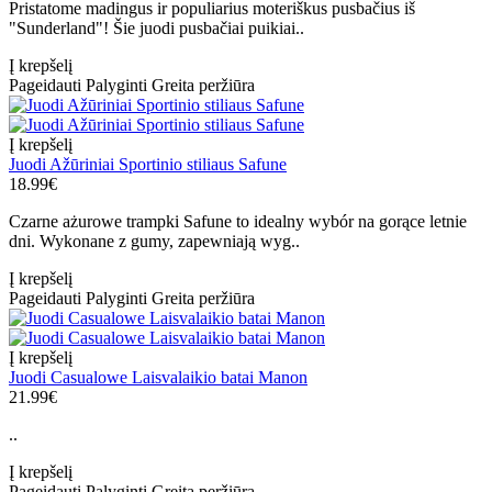
Pristatome madingus ir populiarius moteriškus pusbačius iš
"Sunderland"! Šie juodi pusbačiai puikiai..
Į krepšelį
Pageidauti
Palyginti
Greita peržiūra
Į krepšelį
Juodi Ažūriniai Sportinio stiliaus Safune
18.99€
Czarne ażurowe trampki Safune to idealny wybór na gorące letnie
dni. Wykonane z gumy, zapewniają wyg..
Į krepšelį
Pageidauti
Palyginti
Greita peržiūra
Į krepšelį
Juodi Casualowe Laisvalaikio batai Manon
21.99€
..
Į krepšelį
Pageidauti
Palyginti
Greita peržiūra