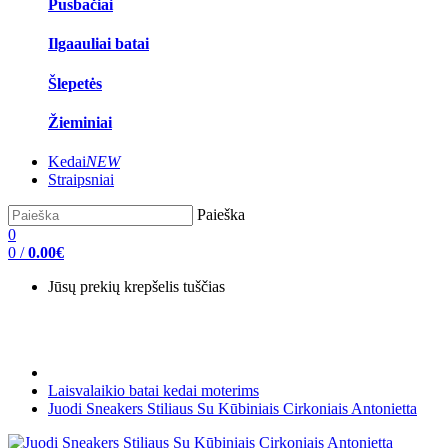
Pusbačiai
Ilgaauliai batai
Šlepetės
Žieminiai
Kedai
NEW
Straipsniai
Paieška
0
0
/
0.00€
Jūsų prekių krepšelis tuščias
Laisvalaikio batai kedai moterims
Juodi Sneakers Stiliaus Su Kūbiniais Cirkoniais Antonietta