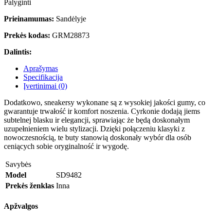
Palyginti
Prieinamumas:
Sandėlyje
Prekės kodas:
GRM28873
Dalintis:
Aprašymas
Specifikacija
Įvertinimai (0)
Dodatkowo, sneakersy wykonane są z wysokiej jakości gumy, co
gwarantuje trwałość ir komfort noszenia. Cyrkonie dodają jiems
subtelnej blasku ir elegancji, sprawiając że będą doskonałym
uzupełnieniem wielu stylizacji. Dzięki połączeniu klasyki z
nowoczesnością, te buty stanowią doskonały wybór dla osób
ceniących sobie oryginalność ir wygodę.
Savybės
Model
SD9482
Prekės ženklas
Inna
Apžvalgos