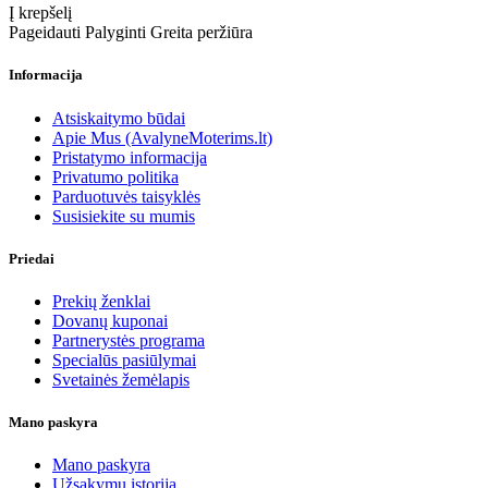
Į krepšelį
Pageidauti
Palyginti
Greita peržiūra
Informacija
Atsiskaitymo būdai
Apie Mus (AvalyneMoterims.lt)
Pristatymo informacija
Privatumo politika
Parduotuvės taisyklės
Susisiekite su mumis
Priedai
Prekių ženklai
Dovanų kuponai
Partnerystės programa
Specialūs pasiūlymai
Svetainės žemėlapis
Mano paskyra
Mano paskyra
Užsakymų istorija