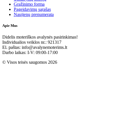
Grąžinimo forma
Pageidavimų sąrašas
Naujienų prenumerata
Apie Mus
Didelis moteriškos avalynės pasirinkimas!
Individualios veiklos nr.: 921317
El. paštas: info@avalynemoterims.lt
Darbo laikas: I-V: 09:00-17:00
© Visos teisės saugomos 2026