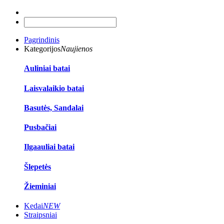
Pagrindinis
Kategorijos
Naujienos
Auliniai batai
Laisvalaikio batai
Basutės, Sandalai
Pusbačiai
Ilgaauliai batai
Šlepetės
Žieminiai
Kedai
NEW
Straipsniai