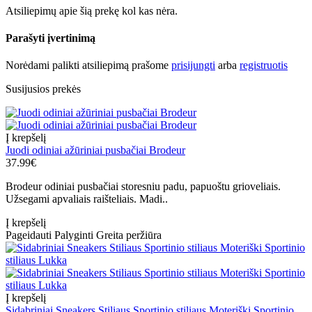
Atsiliepimų apie šią prekę kol kas nėra.
Parašyti įvertinimą
Norėdami palikti atsiliepimą prašome
prisijungti
arba
registruotis
Susijusios prekės
Į krepšelį
Juodi odiniai ažūriniai pusbačiai Brodeur
37.99€
Brodeur odiniai pusbačiai storesniu padu, papuoštu grioveliais.
Užsegami apvaliais raišteliais. Madi..
Į krepšelį
Pageidauti
Palyginti
Greita peržiūra
Į krepšelį
Sidabriniai Sneakers Stiliaus Sportinio stiliaus Moteriški Sportinio