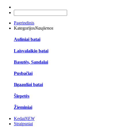
Pagrindinis
Kategorijos
Naujienos
Auliniai batai
Laisvalaikio batai
Basutės, Sandalai
Pusbačiai
Ilgaauliai batai
Šlepetės
Žieminiai
Kedai
NEW
Straipsniai