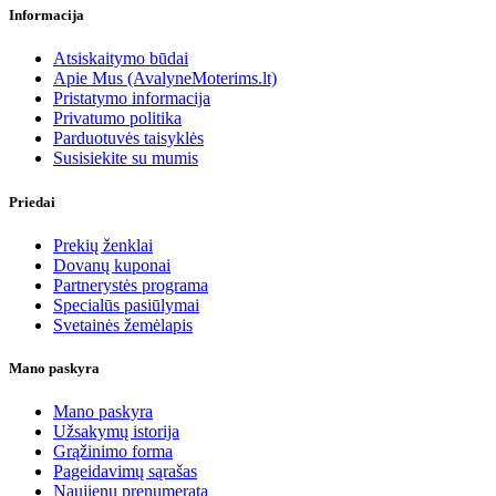
Informacija
Atsiskaitymo būdai
Apie Mus (AvalyneMoterims.lt)
Pristatymo informacija
Privatumo politika
Parduotuvės taisyklės
Susisiekite su mumis
Priedai
Prekių ženklai
Dovanų kuponai
Partnerystės programa
Specialūs pasiūlymai
Svetainės žemėlapis
Mano paskyra
Mano paskyra
Užsakymų istorija
Grąžinimo forma
Pageidavimų sąrašas
Naujienų prenumerata