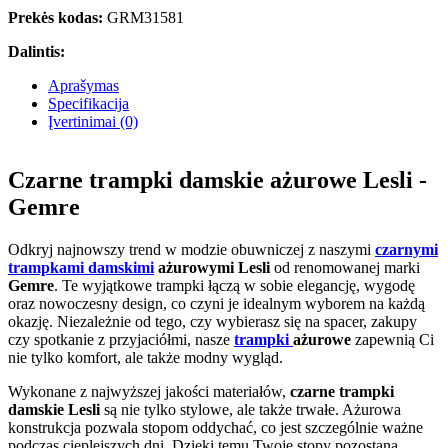
Prekės kodas:
GRM31581
Dalintis:
Aprašymas
Specifikacija
Įvertinimai (0)
Czarne trampki damskie ażurowe Lesli -
Gemre
Odkryj najnowszy trend w modzie obuwniczej z naszymi
czarnymi
trampkami damskimi
ażurowymi Lesli
od renomowanej marki
Gemre
. Te wyjątkowe trampki łączą w sobie elegancję, wygodę
oraz nowoczesny design, co czyni je idealnym wyborem na każdą
okazję. Niezależnie od tego, czy wybierasz się na spacer, zakupy
czy spotkanie z przyjaciółmi, nasze
trampki
ażurowe
zapewnią Ci
nie tylko komfort, ale także modny wygląd.
Wykonane z najwyższej jakości materiałów,
czarne trampki
damskie Lesli
są nie tylko stylowe, ale także trwałe. Ażurowa
konstrukcja pozwala stopom oddychać, co jest szczególnie ważne
podczas cieplejszych dni. Dzięki temu Twoje stopy pozostaną