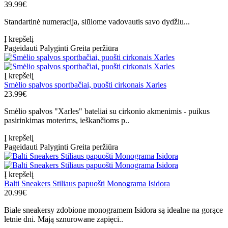
39.99€
Standartinė numeracija, siūlome vadovautis savo dydžiu...
Į krepšelį
Pageidauti
Palyginti
Greita peržiūra
Į krepšelį
Smėlio spalvos sportbačiai, puošti cirkonais Xarles
23.99€
Smėlio spalvos "Xarles" bateliai su cirkonio akmenimis - puikus
pasirinkimas moterims, ieškančioms p..
Į krepšelį
Pageidauti
Palyginti
Greita peržiūra
Į krepšelį
Balti Sneakers Stiliaus papuošti Monograma Isidora
20.99€
Białe sneakersy zdobione monogramem Isidora są idealne na gorące
letnie dni. Mają sznurowane zapięci..