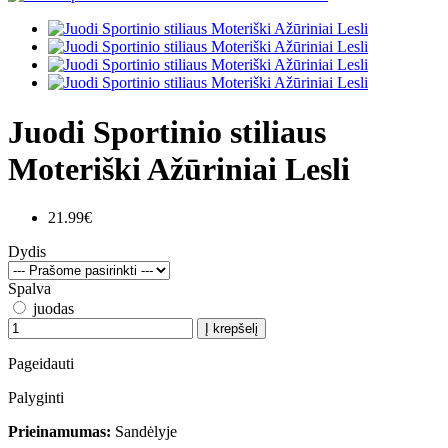
Juodi Sportinio stiliaus
Moteriški Ažūriniai Lesli
21.99€
Dydis
Spalva
juodas
Į krepšelį
Pageidauti
Palyginti
Prieinamumas:
Sandėlyje