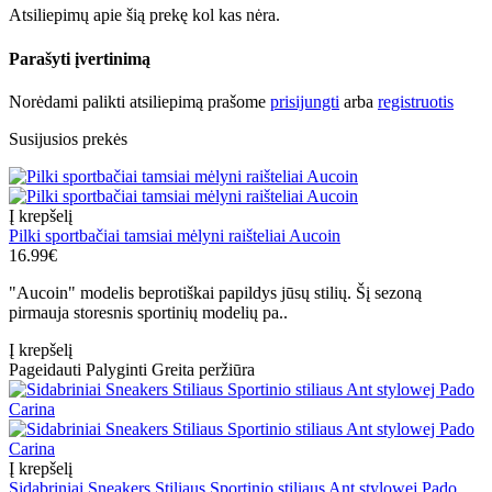
Atsiliepimų apie šią prekę kol kas nėra.
Parašyti įvertinimą
Norėdami palikti atsiliepimą prašome
prisijungti
arba
registruotis
Susijusios prekės
Į krepšelį
Pilki sportbačiai tamsiai mėlyni raišteliai Aucoin
16.99€
"Aucoin" modelis beprotiškai papildys jūsų stilių. Šį sezoną
pirmauja storesnis sportinių modelių pa..
Į krepšelį
Pageidauti
Palyginti
Greita peržiūra
Į krepšelį
Sidabriniai Sneakers Stiliaus Sportinio stiliaus Ant stylowej Pado