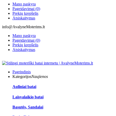
Mano paskyra
Pageidavimai (0)
Prekių krepšelis
Atsiskaitymas
info@AvalyneMoterims.lt
Mano paskyra
Pageidavimai (0)
Prekių krepšelis
Atsiskaitymas
Pagrindinis
Kategorijos
Naujienos
Auliniai batai
Laisvalaikio batai
Basutės, Sandalai