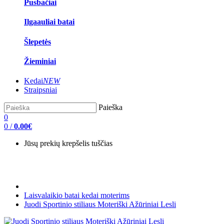
Pusbačiai
Ilgaauliai batai
Šlepetės
Žieminiai
Kedai
NEW
Straipsniai
Paieška
0
0
/
0.00€
Jūsų prekių krepšelis tuščias
Laisvalaikio batai kedai moterims
Juodi Sportinio stiliaus Moteriški Ažūriniai Lesli