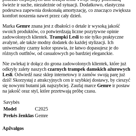
świeże ir suche, niezależnie od sytuacji. Dodatkowo, elastyczna
podeszwa zapewnia doskonałą amortyzację, co znacząco zwiększa
komfort noszenia nawet przez cały dzień.
Marka
Gemre
znana jest z dbałości o detale ir wysoką jakość
swoich produktów, co potwierdzają liczne pozytywne opinie
zadowolonych klientek.
Trampki Lesli
to nie tylko praktyczne
avalynė, ale także modny dodatek do każdej stylizacji. Ich
uniwersalny czarny kolor sprawia, że łatwo dopasujesz je do
różnych outfitów, od casualowych po bardziej eleganckie.
Nie zwlekaj ir dołącz do grona zadowolonych klientek, które już
odkryły zalety naszych
czarnych trampek damskich ażurowych
Lesli
. Odwiedź nasz sklep internetowy ir zamów swoją parę już
dziś! Skorzystaj z atrakcyjnych cen ir szybkiej dostawy, by cieszyć
się nowymi butami jak najszybciej. Zaufaj marce
Gemre
ir postaw
na jakość oraz styl, które przetrwają próbę czasu.
Savybės
Model
C2025
Prekės ženklas
Gemre
Apžvalgos