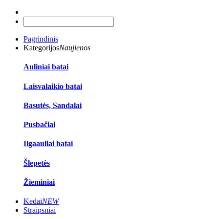
Pagrindinis
Kategorijos
Naujienos
Auliniai batai
Laisvalaikio batai
Basutės, Sandalai
Pusbačiai
Ilgaauliai batai
Šlepetės
Žieminiai
Kedai
NEW
Straipsniai