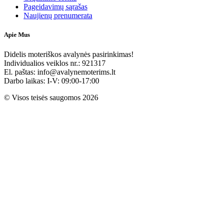
Pageidavimų sąrašas
Naujienų prenumerata
Apie Mus
Didelis moteriškos avalynės pasirinkimas!
Individualios veiklos nr.: 921317
El. paštas: info@avalynemoterims.lt
Darbo laikas: I-V: 09:00-17:00
© Visos teisės saugomos 2026