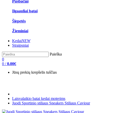
Pusbačiai
Ilgaauliai batai
Šlepetės
Žieminiai
Kedai
NEW
Straipsniai
Paieška
0
0
/
0.00€
Jūsų prekių krepšelis tuščias
Laisvalaikio batai kedai moterims
Juodi Sportinio stiliaus Sneakers Stiliaus Caviour