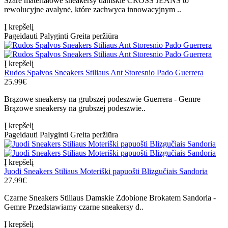
Szare materiałowe sneakersy damskie CROSS JEANS to
rewolucyjne avalynė, które zachwyca innowacyjnym ..
Į krepšelį
Pageidauti
Palyginti
Greita peržiūra
Į krepšelį
Rudos Spalvos Sneakers Stiliaus Ant Storesnio Pado Guerrera
25.99€
Brązowe sneakersy na grubszej podeszwie Guerrera - Gemre
Brązowe sneakersy na grubszej podeszwie..
Į krepšelį
Pageidauti
Palyginti
Greita peržiūra
Į krepšelį
Juodi Sneakers Stiliaus Moteriški papuošti Blizgučiais Sandoria
27.99€
Czarne Sneakers Stiliaus Damskie Zdobione Brokatem Sandoria -
Gemre Przedstawiamy czarne sneakersy d..
Į krepšelį