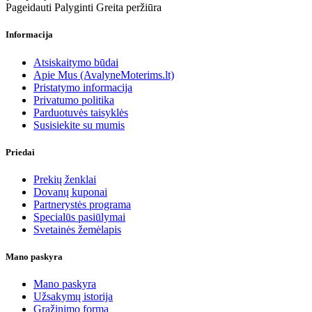
Pageidauti
Palyginti
Greita peržiūra
Informacija
Atsiskaitymo būdai
Apie Mus (AvalyneMoterims.lt)
Pristatymo informacija
Privatumo politika
Parduotuvės taisyklės
Susisiekite su mumis
Priedai
Prekių ženklai
Dovanų kuponai
Partnerystės programa
Specialūs pasiūlymai
Svetainės žemėlapis
Mano paskyra
Mano paskyra
Užsakymų istorija
Grąžinimo forma