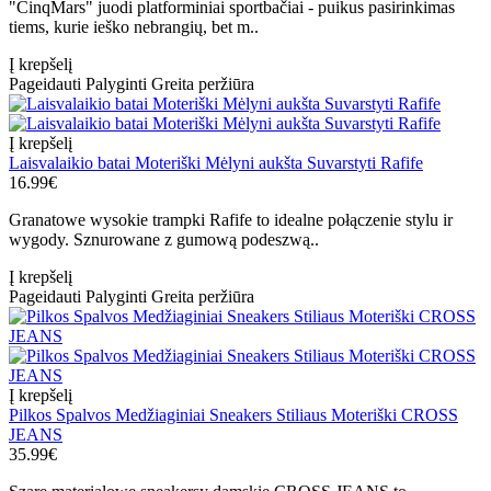
"CinqMars" juodi platforminiai sportbačiai - puikus pasirinkimas
tiems, kurie ieško nebrangių, bet m..
Į krepšelį
Pageidauti
Palyginti
Greita peržiūra
Į krepšelį
Laisvalaikio batai Moteriški Mėlyni aukšta Suvarstyti Rafife
16.99€
Granatowe wysokie trampki Rafife to idealne połączenie stylu ir
wygody. Sznurowane z gumową podeszwą..
Į krepšelį
Pageidauti
Palyginti
Greita peržiūra
Į krepšelį
Pilkos Spalvos Medžiaginiai Sneakers Stiliaus Moteriški CROSS
JEANS
35.99€