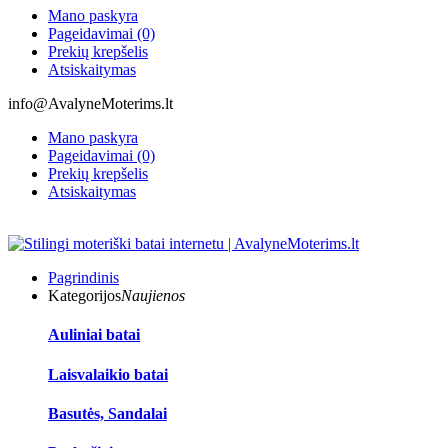
Mano paskyra
Pageidavimai (0)
Prekių krepšelis
Atsiskaitymas
info@AvalyneMoterims.lt
Mano paskyra
Pageidavimai (0)
Prekių krepšelis
Atsiskaitymas
Pagrindinis
Kategorijos
Naujienos
Auliniai batai
Laisvalaikio batai
Basutės, Sandalai