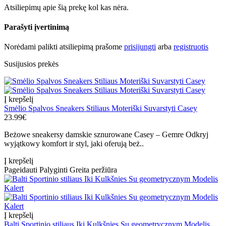
Atsiliepimų apie šią prekę kol kas nėra.
Parašyti įvertinimą
Norėdami palikti atsiliepimą prašome
prisijungti
arba
registruotis
Susijusios prekės
Į krepšelį
Smėlio Spalvos Sneakers Stiliaus Moteriški Suvarstyti Casey
23.99€
Beżowe sneakersy damskie sznurowane Casey – Gemre Odkryj
wyjątkowy komfort ir styl, jaki oferują beż..
Į krepšelį
Pageidauti
Palyginti
Greita peržiūra
Į krepšelį
Balti Sportinio stiliaus Iki Kulkšnies Su geometrycznym Modelis