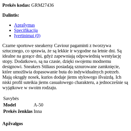
Prekės kodas:
GRM27436
Dalintis:
Aprašymas
Specifikacija
Įvertinimai (0)
Czarne sportowe sneakersy Caviour pagaminti z tworzywa
sztucznego, co sprawia, że są lekkie ir wygodne na letnie dni. Są
idealne na gorące dni, gdyż zapewniają odpowiednią wentylację
stopy. Dodatkowo, są na czasie, dzięki swojemu modnemu
designowi. Sneakers Stiliaus posiadają sznurowane zamknięcie,
które umożliwia dopasowanie buta do indywidualnych potrzeb.
Mają okrągły nosek, kurios dodaje jiems stylowego išvaizdą. Ich
niski profil suteikia jiems casualowego charakteru, a jednocześnie są
wyjątkowe w swoim rodzaju.
Savybės
Model
A-50
Prekės ženklas
Inna
Apžvalgos