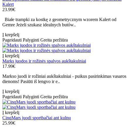
Kalert
23.99€
Białe trampki za kostkę z geometrycznym wzorem Kalert od
Gemre Jeżeli szukasz idealnych butów..
Į krepšelį
Pageidauti
Palyginti
Greita peržiūra
Į krepšelį
Marks juodos ir rožinės spalvos aukštakulniai
17.99€
Markso juodi ir rožiniai aukštakulniai - puikus pasirinkimas vasaros
dienoms! Pasiūti iš lengvo ir e..
Į krepšelį
Pageidauti
Palyginti
Greita peržiūra
Į krepšelį
CinqMars juodi sportbačiai ant kulnų
25.99€