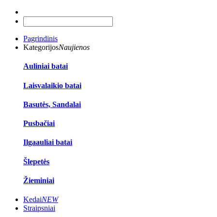
Pagrindinis
Kategorijos
Naujienos
Auliniai batai
Laisvalaikio batai
Basutės, Sandalai
Pusbačiai
Ilgaauliai batai
Šlepetės
Žieminiai
Kedai
NEW
Straipsniai