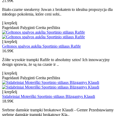
21.99€
Biało-czarne sneakersy Juwan z brokatem to idealna propozycja dla
młodego pokolenia, które ceni sobi..
Į krepšelį
Pageidauti
Palyginti
Greita peržiūra
Į krepšelį
Geltonos spalvos aukšta Sportinio stiliaus Rafife
16.99€
Żółte wysokie trampki Rafife to absolutny sztos! Ich innowacyjny
design sprawia, że są na czasie ir ..
Į krepšelį
Pageidauti
Palyginti
Greita peržiūra
Į krepšelį
Sidabriniai Moteriški Sportinio stiliaus Blizgantys Klaudi
18.99€
Srebrne damskie trampki brokatowe Klaudi - Gemre Przedstawiamy
srebrne damskie trampki brokatowe Kla..