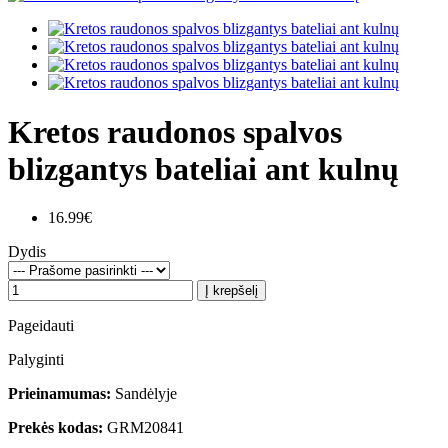
Kretos raudonos spalvos
blizgantys bateliai ant kulnų
16.99€
Dydis
Į krepšelį
Pageidauti
Palyginti
Prieinamumas:
Sandėlyje
Prekės kodas:
GRM20841