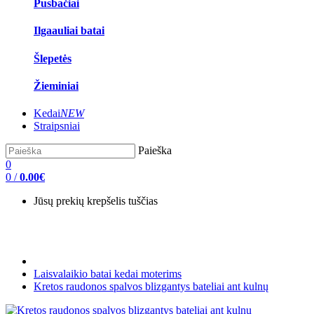
Pusbačiai
Ilgaauliai batai
Šlepetės
Žieminiai
Kedai
NEW
Straipsniai
Paieška
0
0
/
0.00€
Jūsų prekių krepšelis tuščias
Laisvalaikio batai kedai moterims
Kretos raudonos spalvos blizgantys bateliai ant kulnų