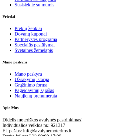
Susisiekite su mumis
Priedai
Prekių ženklai
Dovanų kuponai
Partnerystės programa
Specialūs pasiūlymai
Svetainės žemėlapis
Mano paskyra
Mano paskyra
Užsakymų istorija
Grąžinimo forma
Pageidavimų sąrašas
Naujienų prenumerata
Apie Mus
Didelis moteriškos avalynės pasirinkimas!
Individualios veiklos nr.: 921317
El. paštas: info@avalynemoterims.lt