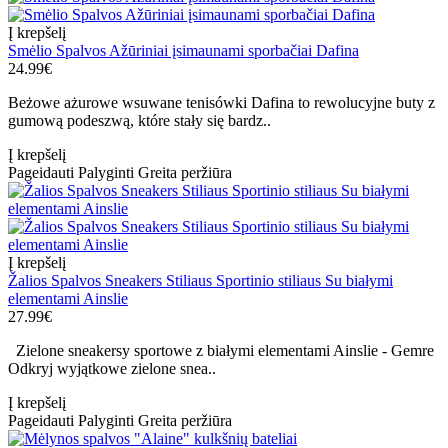
Į krepšelį
Smėlio Spalvos Ažūriniai įsimaunami sporbačiai Dafina
24.99€
Beżowe ażurowe wsuwane tenisówki Dafina to rewolucyjne buty z
gumową podeszwą, które stały się bardz..
Į krepšelį
Pageidauti
Palyginti
Greita peržiūra
Į krepšelį
Žalios Spalvos Sneakers Stiliaus Sportinio stiliaus Su białymi
elementami Ainslie
27.99€
Zielone sneakersy sportowe z białymi elementami Ainslie - Gemre
Odkryj wyjątkowe zielone snea..
Į krepšelį
Pageidauti
Palyginti
Greita peržiūra