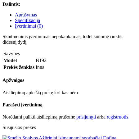
Dalintis:
Aprašymas
Specifikacija
Įvertinimai (0)
Skaitmeninis įvertinimas nepakankamas, todėl siūlome rinktis
didesnį dydį.
Savybės
Model
B192
Prekės ženklas
Inna
Apžvalgos
Atsiliepimų apie šią prekę kol kas nėra.
Parašyti įvertinimą
Norėdami palikti atsiliepimą prašome
prisijungti
arba
registruotis
Susijusios prekės