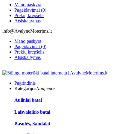
Mano paskyra
Pageidavimai (0)
Prekių krepšelis
Atsiskaitymas
info@AvalyneMoterims.lt
Mano paskyra
Pageidavimai (0)
Prekių krepšelis
Atsiskaitymas
Pagrindinis
Kategorijos
Naujienos
Auliniai batai
Laisvalaikio batai
Basutės, Sandalai