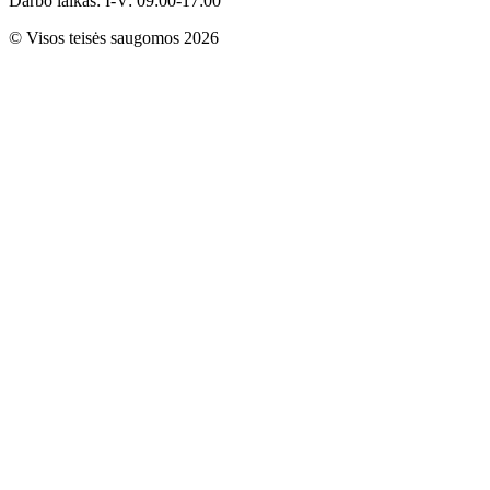
Darbo laikas: I-V: 09:00-17:00
© Visos teisės saugomos 2026