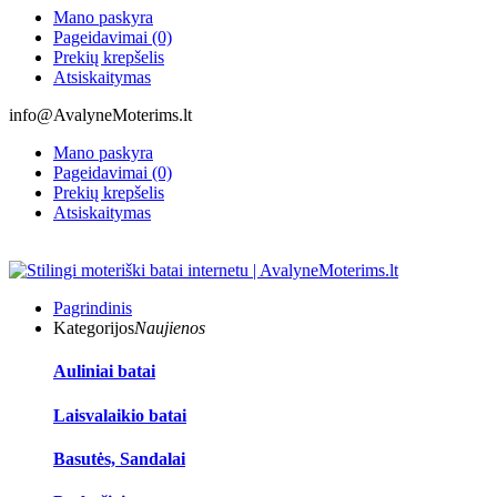
Mano paskyra
Pageidavimai (0)
Prekių krepšelis
Atsiskaitymas
info@AvalyneMoterims.lt
Mano paskyra
Pageidavimai (0)
Prekių krepšelis
Atsiskaitymas
Pagrindinis
Kategorijos
Naujienos
Auliniai batai
Laisvalaikio batai
Basutės, Sandalai