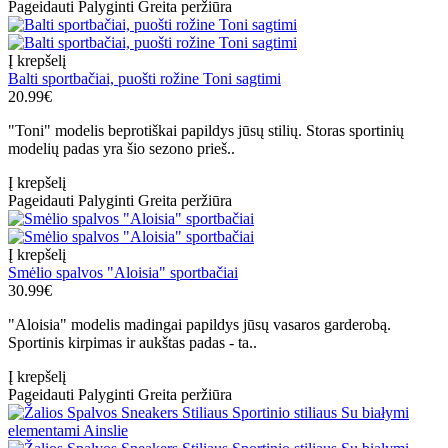
Pageidauti
Palyginti
Greita peržiūra
Į krepšelį
Balti sportbačiai, puošti rožine Toni sagtimi
20.99€
"Toni" modelis beprotiškai papildys jūsų stilių. Storas sportinių
modelių padas yra šio sezono prieš..
Į krepšelį
Pageidauti
Palyginti
Greita peržiūra
Į krepšelį
Smėlio spalvos "Aloisia" sportbačiai
30.99€
"Aloisia" modelis madingai papildys jūsų vasaros garderobą.
Sportinis kirpimas ir aukštas padas - ta..
Į krepšelį
Pageidauti
Palyginti
Greita peržiūra