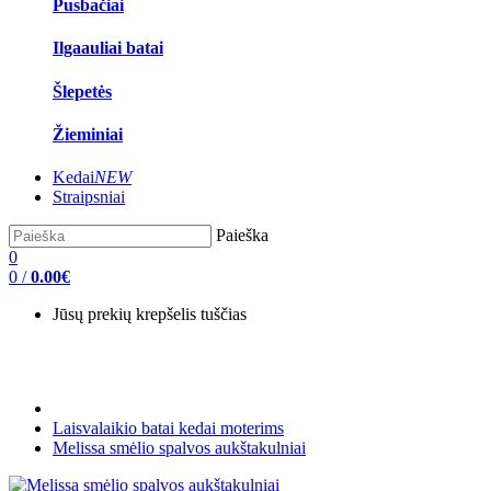
Pusbačiai
Ilgaauliai batai
Šlepetės
Žieminiai
Kedai
NEW
Straipsniai
Paieška
0
0
/
0.00€
Jūsų prekių krepšelis tuščias
Laisvalaikio batai kedai moterims
Melissa smėlio spalvos aukštakulniai