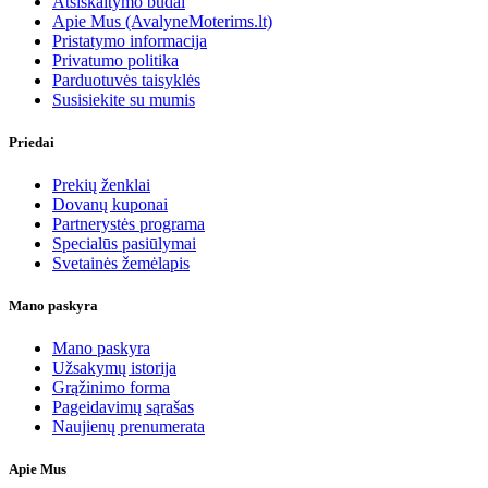
Atsiskaitymo būdai
Apie Mus (AvalyneMoterims.lt)
Pristatymo informacija
Privatumo politika
Parduotuvės taisyklės
Susisiekite su mumis
Priedai
Prekių ženklai
Dovanų kuponai
Partnerystės programa
Specialūs pasiūlymai
Svetainės žemėlapis
Mano paskyra
Mano paskyra
Užsakymų istorija
Grąžinimo forma
Pageidavimų sąrašas
Naujienų prenumerata
Apie Mus