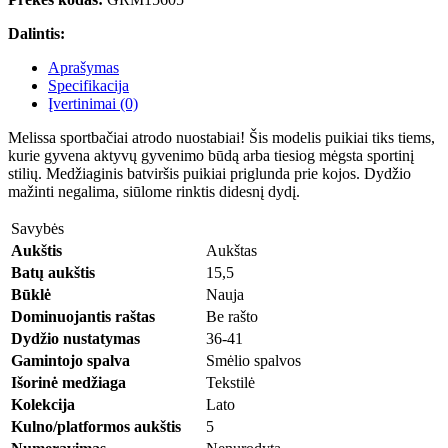
Dalintis:
Aprašymas
Specifikacija
Įvertinimai (0)
Melissa sportbačiai atrodo nuostabiai! Šis modelis puikiai tiks tiems,
kurie gyvena aktyvų gyvenimo būdą arba tiesiog mėgsta sportinį
stilių. Medžiaginis batviršis puikiai priglunda prie kojos. Dydžio
mažinti negalima, siūlome rinktis didesnį dydį.
Savybės
Aukštis
Aukštas
Batų aukštis
15,5
Būklė
Nauja
Dominuojantis raštas
Be rašto
Dydžio nustatymas
36-41
Gamintojo spalva
Smėlio spalvos
Išorinė medžiaga
Tekstilė
Kolekcija
Lato
Kulno/platformos aukštis
5