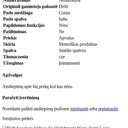
Numeravimas
Nenurodyta
Originali gamintojo pakuotė
Dėžė
Pado medžiaga
Guma
Pado spalva
balta
Papildomos funkcijos
Nėra
Pašiltinimas
Ne
Priekis
Apvalus
Skirta
Moteriškas produktas
Spalva
Smėlio spalvos
Tłumaczenia
cze
Užsegimas
Įsimaunami
Apžvalgos
Atsiliepimų apie šią prekę kol kas nėra.
Parašyti įvertinimą
Norėdami palikti atsiliepimą prašome
prisijungti
arba
registruotis
Susijusios prekės