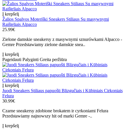
Į krepšelį
Žalios Spalvos Moteriški Sneakers Stiliaus Su masywnymi
Raišteliais Alpacco
25.99€
Zielone damskie sneakersy z masywnymi sznurówkami Alpacco -
Gemre Przedstawiamy zielone damskie snea..
Į krepšelį
Pageidauti
Palyginti
Greita peržiūra
Į krepšelį
Juodi Sneakers Stiliaus papuošti Blizgučiais i Kūbiniais Cirkoniais
Felura
30.99€
Czarne sneakersy zdobione brokatem ir cyrkoniami Felura
Przedstawiamy najnowszy hit od marki Gemre -..
Į krepšelį