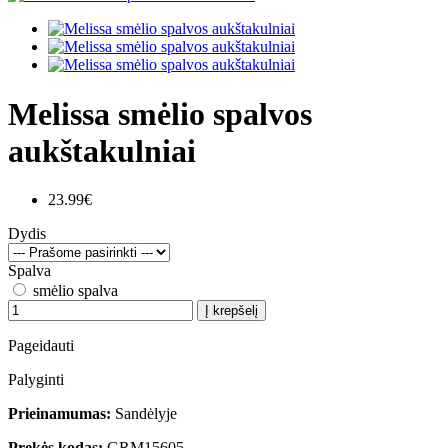
Melissa smėlio spalvos
aukštakulniai
23.99€
Dydis
Spalva
smėlio spalva
Į krepšelį
Pageidauti
Palyginti
Prieinamumas:
Sandėlyje
Prekės kodas:
GRM15605