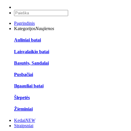
Pagrindinis
Kategorijos
Naujienos
Auliniai batai
Laisvalaikio batai
Basutės, Sandalai
Pusbačiai
Ilgaauliai batai
Šlepetės
Žieminiai
Kedai
NEW
Straipsniai