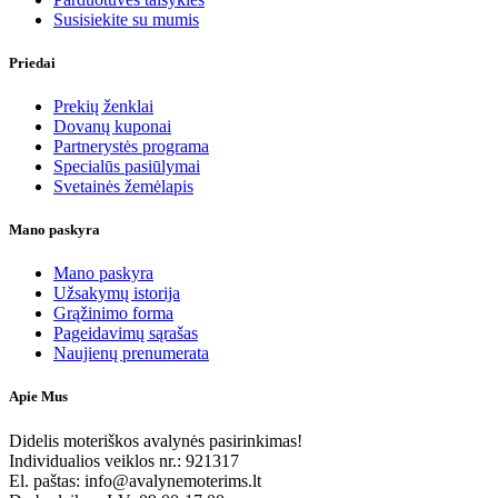
Susisiekite su mumis
Priedai
Prekių ženklai
Dovanų kuponai
Partnerystės programa
Specialūs pasiūlymai
Svetainės žemėlapis
Mano paskyra
Mano paskyra
Užsakymų istorija
Grąžinimo forma
Pageidavimų sąrašas
Naujienų prenumerata
Apie Mus
Didelis moteriškos avalynės pasirinkimas!
Individualios veiklos nr.: 921317
El. paštas: info@avalynemoterims.lt