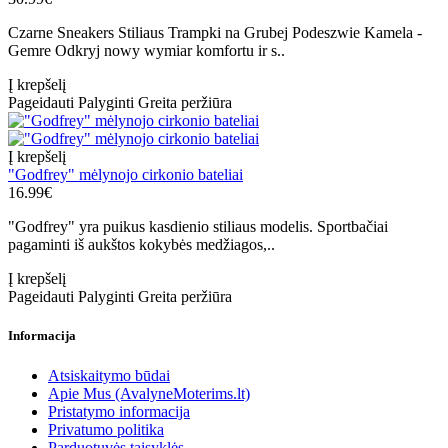
Czarne Sneakers Stiliaus Trampki na Grubej Podeszwie Kamela -
Gemre Odkryj nowy wymiar komfortu ir s..
Į krepšelį
Pageidauti
Palyginti
Greita peržiūra
Į krepšelį
"Godfrey" mėlynojo cirkonio bateliai
16.99€
"Godfrey" yra puikus kasdienio stiliaus modelis. Sportbačiai
pagaminti iš aukštos kokybės medžiagos,..
Į krepšelį
Pageidauti
Palyginti
Greita peržiūra
Informacija
Atsiskaitymo būdai
Apie Mus (AvalyneMoterims.lt)
Pristatymo informacija
Privatumo politika
Parduotuvės taisyklės