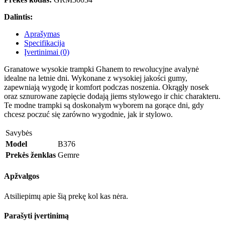
Dalintis:
Aprašymas
Specifikacija
Įvertinimai (0)
Granatowe wysokie trampki Ghanem to rewolucyjne avalynė
idealne na letnie dni. Wykonane z wysokiej jakości gumy,
zapewniają wygodę ir komfort podczas noszenia. Okrągły nosek
oraz sznurowane zapięcie dodają jiems stylowego ir chic charakteru.
Te modne trampki są doskonałym wyborem na gorące dni, gdy
chcesz poczuć się zarówno wygodnie, jak ir stylowo.
Savybės
Model
B376
Prekės ženklas
Gemre
Apžvalgos
Atsiliepimų apie šią prekę kol kas nėra.
Parašyti įvertinimą