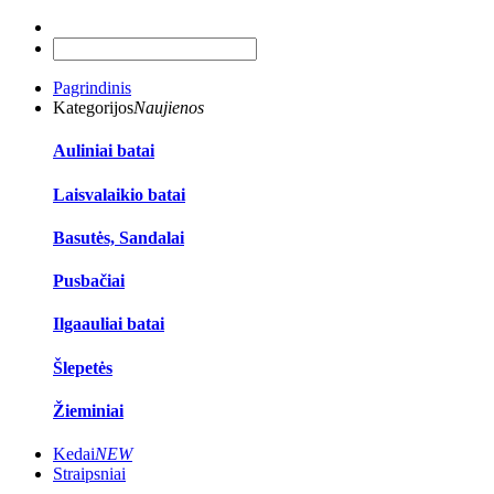
Pagrindinis
Kategorijos
Naujienos
Auliniai batai
Laisvalaikio batai
Basutės, Sandalai
Pusbačiai
Ilgaauliai batai
Šlepetės
Žieminiai
Kedai
NEW
Straipsniai