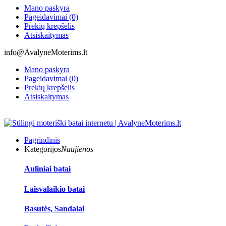
Mano paskyra
Pageidavimai (0)
Prekių krepšelis
Atsiskaitymas
info@AvalyneMoterims.lt
Mano paskyra
Pageidavimai (0)
Prekių krepšelis
Atsiskaitymas
Pagrindinis
Kategorijos
Naujienos
Auliniai batai
Laisvalaikio batai
Basutės, Sandalai