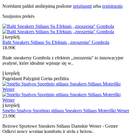
Norėdami palikti atsiliepimą prašome
prisijungti
arba
registruotis
Susijusios prekės
Į krepšelį
Balti Sneakers Stiliaus Su Efektais ,,znoszenia'' Gombola
18.99€
Białe sneakersy Gombola z efektem ,,znoszenia'' to innowacyjne
avalynė, które idealnie wpisuje się w..
Į krepšelį
Pageidauti
Palyginti
Greita peržiūra
Į krepšelį
Smėlio Spalvos Sportinio stiliaus Sneakers Stiliaus Moteriški Wener
23.99€
Beżowe Sportowe Sneakers Stiliaus Damskie Wener - Gemre
Odkryj nowy wymiar komfortu ir stylu z beżow..