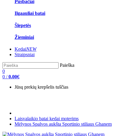
Pusbačiai
Ilgaauliai batai
Šlepetės
Žieminiai
Kedai
NEW
Straipsniai
Paieška
0
0
/
0.00€
Jūsų prekių krepšelis tuščias
Laisvalaikio batai kedai moterims
Mėlynos Spalvos aukšta Sportinio stiliaus Ghanem