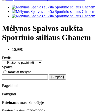
Mėlynos Spalvos aukšta
Sportinio stiliaus Ghanem
16.99€
Dydis
Spalva
tamsiai mėlyna
Į krepšelį
Pageidauti
Palyginti
Prieinamumas:
Sandėlyje
Prekės kodas:
GRM30034