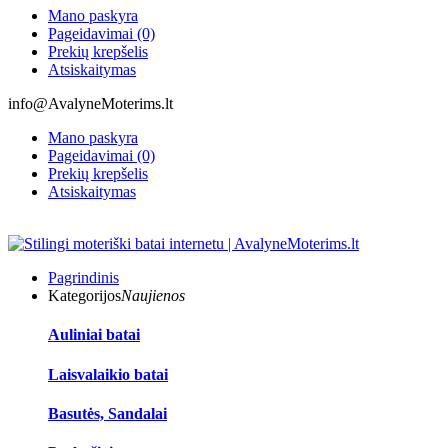
Mano paskyra
Pageidavimai (0)
Prekių krepšelis
Atsiskaitymas
info@AvalyneMoterims.lt
Mano paskyra
Pageidavimai (0)
Prekių krepšelis
Atsiskaitymas
Pagrindinis
Kategorijos
Naujienos
Auliniai batai
Laisvalaikio batai
Basutės, Sandalai