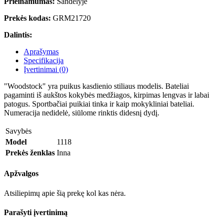
Prieinamumas:
Sandėlyje
Prekės kodas:
GRM21720
Dalintis:
Aprašymas
Specifikacija
Įvertinimai (0)
"Woodstock" yra puikus kasdienio stiliaus modelis. Bateliai
pagaminti iš aukštos kokybės medžiagos, kirpimas lengvas ir labai
patogus. Sportbačiai puikiai tinka ir kaip mokykliniai bateliai.
Numeracija nedidelė, siūlome rinktis didesnį dydį.
Savybės
Model
1118
Prekės ženklas
Inna
Apžvalgos
Atsiliepimų apie šią prekę kol kas nėra.
Parašyti įvertinimą