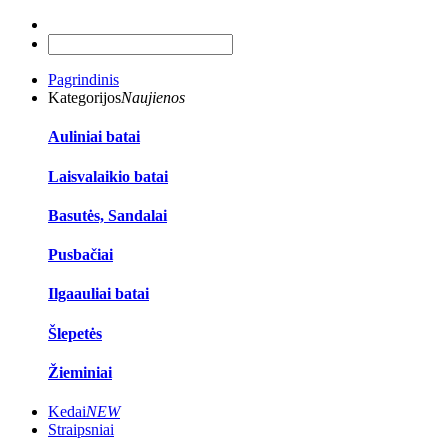
Pagrindinis
Kategorijos
Naujienos
Auliniai batai
Laisvalaikio batai
Basutės, Sandalai
Pusbačiai
Ilgaauliai batai
Šlepetės
Žieminiai
Kedai
NEW
Straipsniai