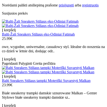
Norėdami palikti atsiliepimą prašome
prisijungti
arba
registruotis
Susijusios prekės
Į krepšelį
Balti-Žali Sneakers Stiliaus eko-Odiniai Fatimah
25.99€
owe, wygodne, uniwersalne, casualowy styl. Idealne do noszenia na
co dzień w letnie dni, dodając odr..
Į krepšelį
Pageidauti
Palyginti
Greita peržiūra
Į krepšelį
Balti Sneakers Stiliaus tampki Moteriški Suvarstyti Malkan
23.99€
Białe sneakersy trampki damskie sznurowane Malkan – Gemre
Stylowe białe sneakersy trampki damskie sz..
Į krepšelį