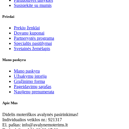
Parduotuvės taisyklės
Susisiekite su mumis
Priedai
Prekių ženklai
Dovanų kuponai
Partnerystės programa
Specialūs pasiūlymai
Svetainės žemėlapis
Mano paskyra
Mano paskyra
Užsakymų istorija
Grąžinimo forma
Pageidavimų sąrašas
Naujienų prenumerata
Apie Mus
Didelis moteriškos avalynės pasirinkimas!
Individualios veiklos nr.: 921317
El. paštas: info@avalynemoterims.lt