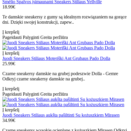
Smėlio Spalvos įsimaunami Sneakers Stiliaus Yellville
18.99€
Te damskie sneakersy z gumy są idealnym rozwiązaniem na gorące
dni. Dzięki swojej konstrukcji, zapew..
Į krepšelį
Pageidauti
Palyginti
Greita peržiūra
Į krepšelį
Juodi Sneakers Stiliaus Moteriški Ant Grubaus Pado Dolla
25.99€
Czarne sneakersy damskie na grubej podeszwie Dolla - Gemre
Odkryj czarne sneakersy damskie na grubej..
Į krepšelį
Pageidauti
Palyginti
Greita peržiūra
Į krepšelį
Juodi Sneakers Stiliaus aukšta pašiltinti Su kożuszkiem Mirasen
34.99€
Czarne sneakersy wysokie ocieplane z kożuszkiem Mirasen Odkryj