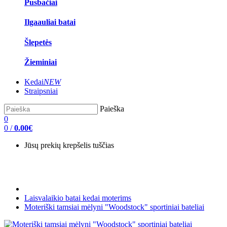
Pusbačiai
Ilgaauliai batai
Šlepetės
Žieminiai
Kedai
NEW
Straipsniai
Paieška
0
0
/
0.00€
Jūsų prekių krepšelis tuščias
Laisvalaikio batai kedai moterims
Moteriški tamsiai mėlyni "Woodstock" sportiniai bateliai