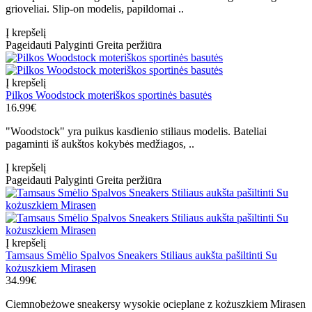
grioveliai. Slip-on modelis, papildomai ..
Į krepšelį
Pageidauti
Palyginti
Greita peržiūra
Į krepšelį
Pilkos Woodstock moteriškos sportinės basutės
16.99€
"Woodstock" yra puikus kasdienio stiliaus modelis. Bateliai
pagaminti iš aukštos kokybės medžiagos, ..
Į krepšelį
Pageidauti
Palyginti
Greita peržiūra
Į krepšelį
Tamsaus Smėlio Spalvos Sneakers Stiliaus aukšta pašiltinti Su
kożuszkiem Mirasen
34.99€
Ciemnobeżowe sneakersy wysokie ocieplane z kożuszkiem Mirasen