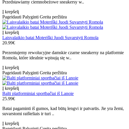
Przedstawiamy ciemnobeżowe sneakersy w..
Į krepšelį
Pageidauti
Palyginti
Greita peržiūra
Į krepšelį
Laisvalaikio batai Moteriški Juodi Suvarstyti Romola
20.99€
Prezentujemy rewolucyjne damskie czarne sneakersy na platformie
Romola, które idealnie wpisują się w..
Į krepšelį
Pageidauti
Palyginti
Greita peržiūra
Į krepšelį
Balti platforminiai sportbačiai iš Lanoie
25.99€
Batai pagaminti iš gumos, kad būtų lengvi ir patvarūs. Jie yra žemi,
suvarstomi raišteliais ir turi ..
Į krepšelį
Pageidauti
Palyginti
Greita peržiūra