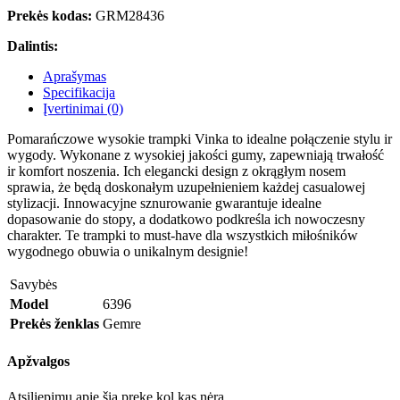
Prekės kodas:
GRM28436
Dalintis:
Aprašymas
Specifikacija
Įvertinimai (0)
Pomarańczowe wysokie trampki Vinka to idealne połączenie stylu ir
wygody. Wykonane z wysokiej jakości gumy, zapewniają trwałość
ir komfort noszenia. Ich elegancki design z okrągłym nosem
sprawia, że będą doskonałym uzupełnieniem każdej casualowej
stylizacji. Innowacyjne sznurowanie gwarantuje idealne
dopasowanie do stopy, a dodatkowo podkreśla ich nowoczesny
charakter. Te trampki to must-have dla wszystkich miłośników
wygodnego obuwia o unikalnym designie!
Savybės
Model
6396
Prekės ženklas
Gemre
Apžvalgos
Atsiliepimų apie šią prekę kol kas nėra.