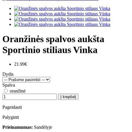
Oranžinės spalvos aukšta
Sportinio stiliaus Vinka
21.99€
Dydis
Spalva
oranžinė
Į krepšelį
Pageidauti
Palyginti
Prieinamumas:
Sandėlyje