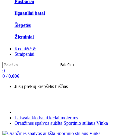
Pusbačiai
Ilgaauliai batai
Šlepetės
Žieminiai
Kedai
NEW
Straipsniai
Paieška
0
0
/
0.00€
Jūsų prekių krepšelis tuščias
Laisvalaikio batai kedai moterims
Oranžinės spalvos aukšta Sportinio stiliaus Vinka