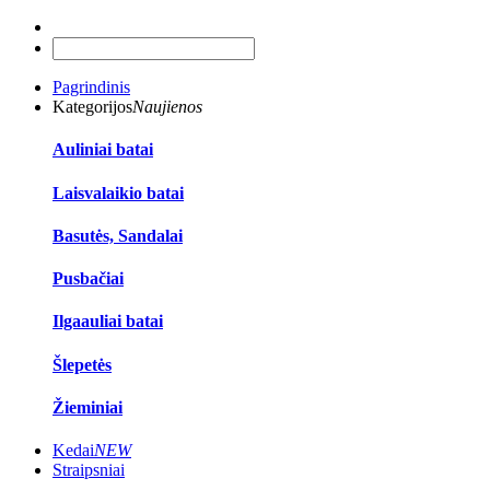
Pagrindinis
Kategorijos
Naujienos
Auliniai batai
Laisvalaikio batai
Basutės, Sandalai
Pusbačiai
Ilgaauliai batai
Šlepetės
Žieminiai
Kedai
NEW
Straipsniai