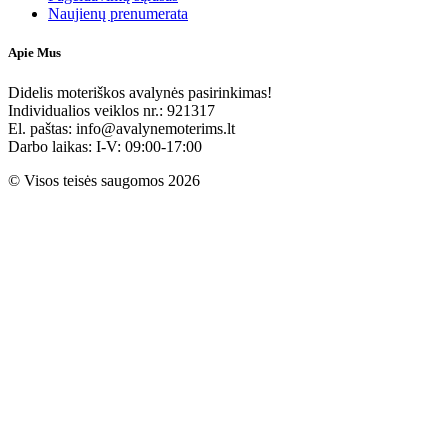
Naujienų prenumerata
Apie Mus
Didelis moteriškos avalynės pasirinkimas!
Individualios veiklos nr.: 921317
El. paštas: info@avalynemoterims.lt
Darbo laikas: I-V: 09:00-17:00
© Visos teisės saugomos 2026