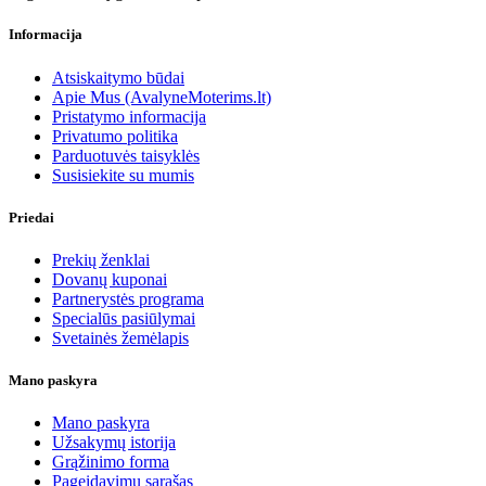
Informacija
Atsiskaitymo būdai
Apie Mus (AvalyneMoterims.lt)
Pristatymo informacija
Privatumo politika
Parduotuvės taisyklės
Susisiekite su mumis
Priedai
Prekių ženklai
Dovanų kuponai
Partnerystės programa
Specialūs pasiūlymai
Svetainės žemėlapis
Mano paskyra
Mano paskyra
Užsakymų istorija
Grąžinimo forma
Pageidavimų sąrašas