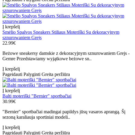
Į krepšelį
Smėlio Spalvos Sneakers Stiliaus Moteriški Su dekoracyjnym
sznurowaniem Grejs
22.99€
Beżowe sneakersy damskie z dekoracyjnym sznurowaniem Grejs -
Gemre Przedstawiamy wyjątkowe beżowe sn..
Į krepšelį
Pageidauti
Palyginti
Greita peržiūra
Į krepšelį
Balti moteriški "Bernier" sportbačiai
30.99€
"Bernier" sportbačiai madingai papildys jūsų vasaros aprangą. Šį
sezoną karaliauja sportiniai modeli..
Į krepšelį
Pageidauti
Palyginti
Greita peržiūra