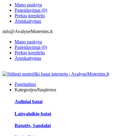
Mano paskyra
Pageidavimai (0)
Prekių krepšelis
Atsiskaitymas
info@AvalyneMoterims.lt
Mano paskyra
Pageidavimai (0)
Prekių krepšelis
Atsiskaitymas
Pagrindinis
Kategorijos
Naujienos
Auliniai batai
Laisvalaikio batai
Basutės, Sandalai