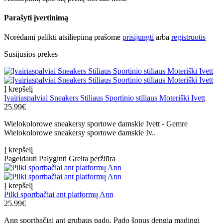
Parašyti įvertinimą
Norėdami palikti atsiliepimą prašome
prisijungti
arba
registruotis
Susijusios prekės
Į krepšelį
Įvairiaspalviai Sneakers Stiliaus Sportinio stiliaus Moteriški Ivett
25.99€
Wielokolorowe sneakersy sportowe damskie Ivett - Gemre
Wielokolorowe sneakersy sportowe damskie Iv..
Į krepšelį
Pageidauti
Palyginti
Greita peržiūra
Į krepšelį
Pilki sportbačiai ant platformų Ann
25.99€
Ann sportbačiai ant grubaus pado. Pado šonus dengia madingi