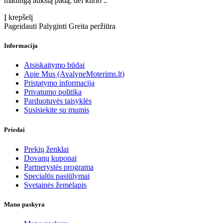
madingą aukštą padą, dėl kurio ..
Į krepšelį
Pageidauti
Palyginti
Greita peržiūra
Informacija
Atsiskaitymo būdai
Apie Mus (AvalyneMoterims.lt)
Pristatymo informacija
Privatumo politika
Parduotuvės taisyklės
Susisiekite su mumis
Priedai
Prekių ženklai
Dovanų kuponai
Partnerystės programa
Specialūs pasiūlymai
Svetainės žemėlapis
Mano paskyra