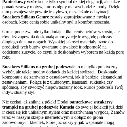
Panterkowy wzór
to nie tylko symbol dzikiej elegancji, ale także
ponadczasowy motyw, kurios nigdy nie wychodzi z mody. Dzięki
nim poczujesz się pewnie ir stylowo, niezależnie od sytuacji.
Sneakers Stiliaus Gemre
zostały zaprojektowane z myślą o
osobach, które cenią sobie unikalny styl ir komfort noszenia.
Gruba podeszwa nie tylko dodaje kilku centymetrów wzrostu, ale
również zapewnia doskonałą amortyzację ir wygodę podczas
długiego dnia na nogach. Wysokiej jakości materiały użyte do
produkcji tych butów gwarantują trwałość ir odporność na
codzienne zużycie, co czyni je doskonałym wyborem na każdą porę
roku.
Sneakers Stiliaus na grubej podeszwie
to nie tylko praktyczny
wybór, ale także modny dodatek do każdej stylizacji. Doskonale
komponują się zarówno z casualowymi, jak ir bardziej eleganckimi
zestawieniami. Połącz je z ulubionymi jeansami, sukienką czy
spódnicą, aby stworzyć niepowtarzalny look, kurios podkreśli Twój
indywidualny styl.
Nie czekaj, aż znikną z półek! Dodaj
panterkowe sneakersy
trampki na grubej podeszwie Kamela
do swojej kolekcji już dziś
ir ciesz się ich unikalnym stylem oraz niezrównaną wygodą. Zamów
teraz w naszym sklepie internetowym ir dołącz do grona
zadowolonych klientek, które już odkryły, jak wspaniale mogą