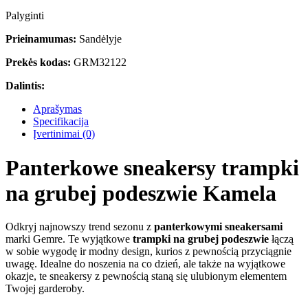
Palyginti
Prieinamumas:
Sandėlyje
Prekės kodas:
GRM32122
Dalintis:
Aprašymas
Specifikacija
Įvertinimai (0)
Panterkowe sneakersy trampki
na grubej podeszwie Kamela
Odkryj najnowszy trend sezonu z
panterkowymi sneakersami
marki Gemre. Te wyjątkowe
trampki na grubej podeszwie
łączą
w sobie wygodę ir modny design, kurios z pewnością przyciągnie
uwagę. Idealne do noszenia na co dzień, ale także na wyjątkowe
okazje, te sneakersy z pewnością staną się ulubionym elementem
Twojej garderoby.