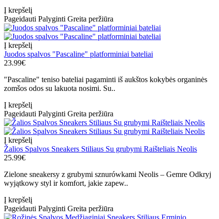
Į krepšelį
Pageidauti
Palyginti
Greita peržiūra
Į krepšelį
Juodos spalvos "Pascaline" platforminiai bateliai
23.99€
"Pascaline" teniso bateliai pagaminti iš aukštos kokybės organinės
zomšos odos su lakuota nosimi. Su..
Į krepšelį
Pageidauti
Palyginti
Greita peržiūra
Į krepšelį
Žalios Spalvos Sneakers Stiliaus Su grubymi Raišteliais Neolis
25.99€
Zielone sneakersy z grubymi sznurówkami Neolis – Gemre Odkryj
wyjątkowy styl ir komfort, jakie zapew..
Į krepšelį
Pageidauti
Palyginti
Greita peržiūra