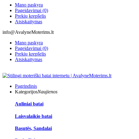
Mano paskyra
Pageidavimai (0)
Prekių krepšelis
Atsiskaitymas
info@AvalyneMoterims.lt
Mano paskyra
Pageidavimai (0)
Prekių krepšelis
Atsiskaitymas
Pagrindinis
Kategorijos
Naujienos
Auliniai batai
Laisvalaikio batai
Basutės, Sandalai