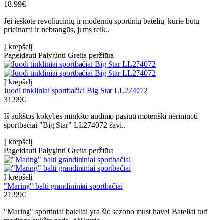
18.99€
Jei ieškote revoliucinių ir modernių sportinių batelių, kurie būtų
prieinami ir nebrangūs, jums reik..
Į krepšelį
Pageidauti
Palyginti
Greita peržiūra
Į krepšelį
Juodi tinkliniai sportbačiai Big Star LL274072
31.99€
Iš aukštos kokybės minkšto audinio pasiūti moteriški nėriniuoti
sportbačiai "Big Star" LL274072 žavi..
Į krepšelį
Pageidauti
Palyginti
Greita peržiūra
Į krepšelį
"Maring" balti grandininiai sportbačiai
21.99€
"Maring" sportiniai bateliai yra šio sezono must have! Bateliai turi