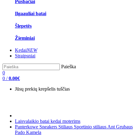
Pusbačiai
Ilgaauliai batai
Šlepetės
Žieminiai
Kedai
NEW
Straipsniai
Paieška
0
0
/
0.00€
Jūsų prekių krepšelis tuščias
Laisvalaikio batai kedai moterims
Panterkowe Sneakers Stiliaus Sportinio stiliaus Ant Grubaus
Pado Kamela