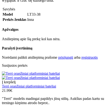
wyglądać ir czuć się każdego dnia.
Savybės
Model
LT33-38
Prekės ženklas
Inna
Apžvalgos
Atsiliepimų apie šią prekę kol kas nėra.
Parašyti įvertinimą
Norėdami palikti atsiliepimą prašome
prisijungti
arba
registruotis
Susijusios prekės
Į krepšelį
Terri oranžiniai platforminiai bateliai
21.99€
"Terri" modelis madingai papildys jūsų stilių. Aukštas padas kartu su
treningo kirpimu atrodo beprot..