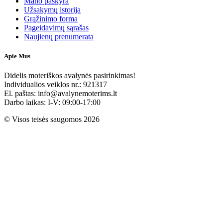
Mano paskyra
Užsakymų istorija
Grąžinimo forma
Pageidavimų sąrašas
Naujienų prenumerata
Apie Mus
Didelis moteriškos avalynės pasirinkimas!
Individualios veiklos nr.: 921317
El. paštas: info@avalynemoterims.lt
Darbo laikas: I-V: 09:00-17:00
© Visos teisės saugomos 2026