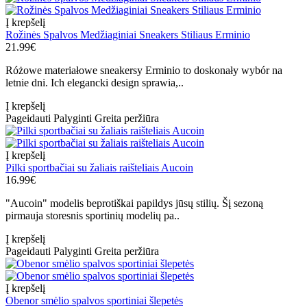
Į krepšelį
Rožinės Spalvos Medžiaginiai Sneakers Stiliaus Erminio
21.99€
Różowe materiałowe sneakersy Erminio to doskonały wybór na
letnie dni. Ich elegancki design sprawia,..
Į krepšelį
Pageidauti
Palyginti
Greita peržiūra
Į krepšelį
Pilki sportbačiai su žaliais raišteliais Aucoin
16.99€
"Aucoin" modelis beprotiškai papildys jūsų stilių. Šį sezoną
pirmauja storesnis sportinių modelių pa..
Į krepšelį
Pageidauti
Palyginti
Greita peržiūra
Į krepšelį
Obenor smėlio spalvos sportiniai šlepetės