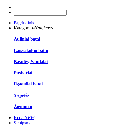
Pagrindinis
Kategorijos
Naujienos
Auliniai batai
Laisvalaikio batai
Basutės, Sandalai
Pusbačiai
Ilgaauliai batai
Šlepetės
Žieminiai
Kedai
NEW
Straipsniai