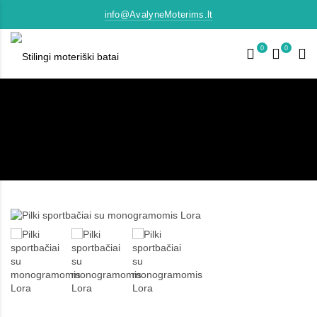
info@AvalyneMoterims.lt
0
0