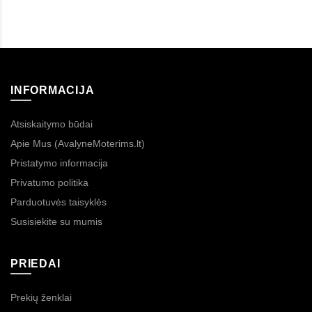
INFORMACIJA
Atsiskaitymo būdai
Apie Mus (AvalyneMoterims.lt)
Pristatymo informacija
Privatumo politika
Parduotuvės taisyklės
Susisiekite su mumis
PRIEDAI
Prekių ženklai