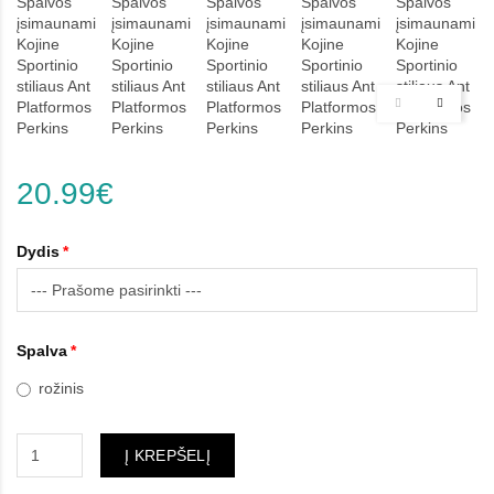
20.99€
Dydis
Spalva
rožinis
Į KREPŠELĮ