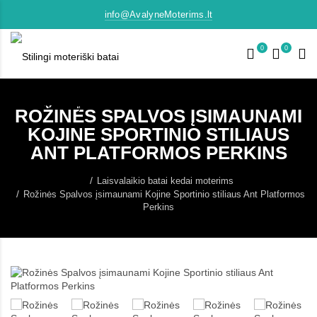
info@AvalyneMoterims.lt
0
0
ROŽINĖS SPALVOS ĮSIMAUNAMI
KOJINE SPORTINIO STILIAUS
ANT PLATFORMOS PERKINS
Laisvalaikio batai kedai moterims
Rožinės Spalvos įsimaunami Kojine Sportinio stiliaus Ant Platformos
Perkins