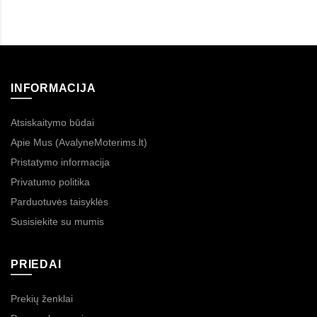
INFORMACIJA
Atsiskaitymo būdai
Apie Mus (AvalyneMoterims.lt)
Pristatymo informacija
Privatumo politika
Parduotuvės taisyklės
Susisiekite su mumis
PRIEDAI
Prekių ženklai