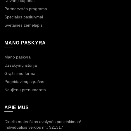
Dovanų kuponai
Partnerystės programa
Specialūs pasiūlymai
Svetainės žemėlapis
MANO PASKYRA
Mano paskyra
Užsakymų istorija
Grąžinimo forma
Pageidavimų sąrašas
Naujienų prenumerata
APIE MUS
Didelis moteriškos avalynės pasirinkimas!
Individualios veiklos nr.: 921317