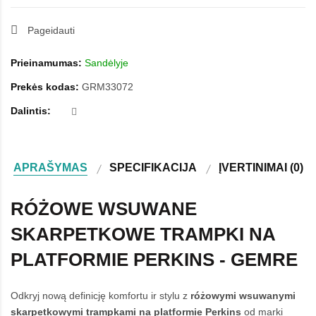
Pageidauti
Prieinamumas:
Sandėlyje
Prekės kodas:
GRM33072
Dalintis:
APRAŠYMAS
SPECIFIKACIJA
ĮVERTINIMAI (0)
RÓŻOWE WSUWANE
SKARPETKOWE TRAMPKI NA
PLATFORMIE PERKINS - GEMRE
Odkryj nową definicję komfortu ir stylu z
różowymi wsuwanymi
skarpetkowymi trampkami na platformie Perkins
od marki