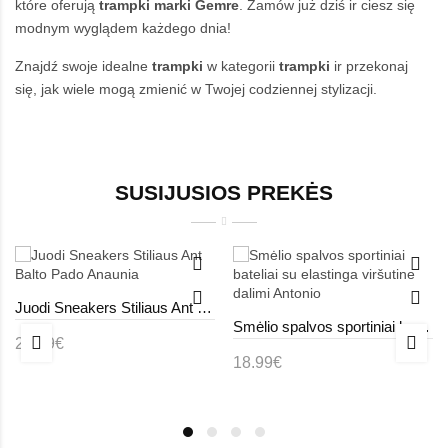
które oferują
trampki
marki Gemre
. Zamów już dziś ir ciesz się
modnym wyglądem każdego dnia!
Znajdź swoje idealne
trampki
w kategorii
trampki
ir przekonaj
się, jak wiele mogą zmienić w Twojej codziennej stylizacji.
SUSIJUSIOS PREKĖS
Juodi Sneakers Stiliaus Ant Balto Pado Anaunia
Smėlio spalvos sportiniai bateliai su elastinga viršutine dalimi Antonio
23.99€
18.99€