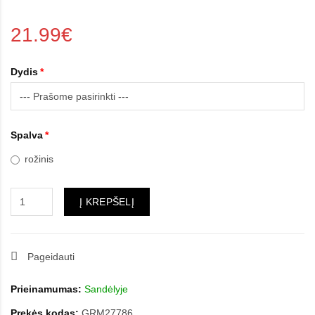
21.99€
Dydis
Spalva
rožinis
Į KREPŠELĮ
Pageidauti
Prieinamumas:
Sandėlyje
Prekės kodas:
GRM27786