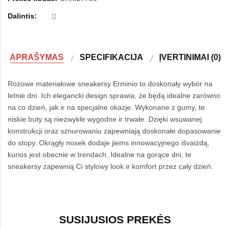
Dalintis:
APRAŠYMAS
SPECIFIKACIJA
ĮVERTINIMAI (0)
Różowe materiałowe sneakersy Erminio to doskonały wybór na
letnie dni. Ich elegancki design sprawia, że będą idealne zarówno
na co dzień, jak ir na specjalne okazje. Wykonane z gumy, te
niskie buty są niezwykle wygodne ir trwałe. Dzięki wsuwanej
konstrukcji oraz sznurowaniu zapewniają doskonałe dopasowanie
do stopy. Okrągły nosek dodaje jiems innowacyjnego išvaizdą,
kurios jest obecnie w trendach. Idealne na gorące dni, te
sneakersy zapewnią Ci stylowy look ir komfort przez cały dzień.
SUSIJUSIOS PREKĖS