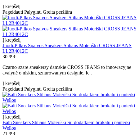
Į krepšelį
Pageidauti
Palyginti
Greita peržiūra
Į krepšelį
Juodi-Pilkos Spalvos Sneakers Stiliaus Moteriški CROSS JEANS
LL2R4012C
30.99€
Czarno-szare sneakersy damskie CROSS JEANS to innowacyjne
avalynė o niskim, sznurowanym designie. Ic..
Į krepšelį
Pageidauti
Palyginti
Greita peržiūra
Į krepšelį
Balti Sneakers Stiliaus Moteriški Su dodatkiem brokatu i panterki
Wellos
21.99€