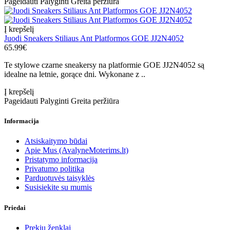
Pageidauti
Palyginti
Greita peržiūra
Į krepšelį
Juodi Sneakers Stiliaus Ant Platformos GOE JJ2N4052
65.99€
Te stylowe czarne sneakersy na platformie GOE JJ2N4052 są
idealne na letnie, gorące dni. Wykonane z ..
Į krepšelį
Pageidauti
Palyginti
Greita peržiūra
Informacija
Atsiskaitymo būdai
Apie Mus (AvalyneMoterims.lt)
Pristatymo informacija
Privatumo politika
Parduotuvės taisyklės
Susisiekite su mumis
Priedai
Prekių ženklai