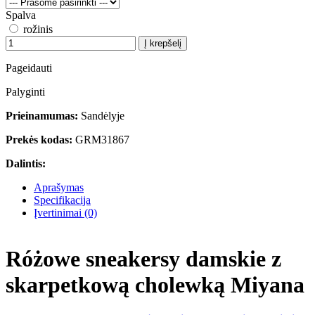
Spalva
rožinis
Į krepšelį
Pageidauti
Palyginti
Prieinamumas:
Sandėlyje
Prekės kodas:
GRM31867
Dalintis:
Aprašymas
Specifikacija
Įvertinimai (0)
Różowe sneakersy damskie z
skarpetkową cholewką Miyana