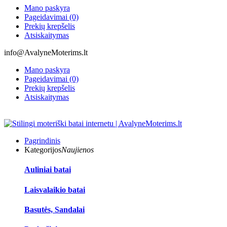
Mano paskyra
Pageidavimai (0)
Prekių krepšelis
Atsiskaitymas
info@AvalyneMoterims.lt
Mano paskyra
Pageidavimai (0)
Prekių krepšelis
Atsiskaitymas
Pagrindinis
Kategorijos
Naujienos
Auliniai batai
Laisvalaikio batai
Basutės, Sandalai