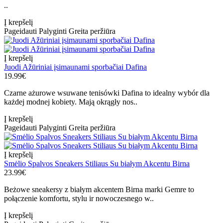
..
Į krepšelį
Pageidauti
Palyginti
Greita peržiūra
Į krepšelį
Juodi Ažūriniai įsimaunami sporbačiai Dafina
19.99€
Czarne ażurowe wsuwane tenisówki Dafina to idealny wybór dla
każdej modnej kobiety. Mają okrągły nos..
Į krepšelį
Pageidauti
Palyginti
Greita peržiūra
Į krepšelį
Smėlio Spalvos Sneakers Stiliaus Su białym Akcentu Birna
23.99€
Beżowe sneakersy z białym akcentem Birna marki Gemre to
połączenie komfortu, stylu ir nowoczesnego w..
Į krepšelį