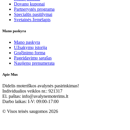
Dovanų kuponai
Partnerystės programa
Specialūs pasiūlymai
Svetainės žemėlapis
Mano paskyra
Mano paskyra
Užsakymų istorija
Grąžinimo forma
Pageidavimų sąrašas
Naujienų prenumerata
Apie Mus
Didelis moteriškos avalynės pasirinkimas!
Individualios veiklos nr.: 921317
El. paštas: info@avalynemoterims.lt
Darbo laikas: I-V: 09:00-17:00
© Visos teisės saugomos 2026