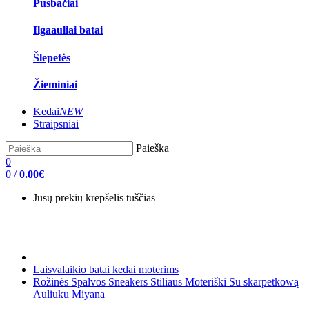
Pusbačiai
Ilgaauliai batai
Šlepetės
Žieminiai
Kedai
NEW
Straipsniai
Paieška
0
0
/
0.00€
Jūsų prekių krepšelis tuščias
Laisvalaikio batai kedai moterims
Rožinės Spalvos Sneakers Stiliaus Moteriški Su skarpetkową
Auliuku Miyana