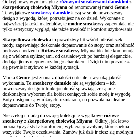
Odkryj nowy wymiar stylu z
różowymi sneakersami damskimi
z
skarpetkową cholewką Miyana
od renomowanej marki
Gemre
.
Te wyjątkowe
sneakersy damskie
łączą w sobie nowoczesny
design z wygodą, której potrzebujesz na co dzień. Wykonane z
najwyższej jakości materiałów, te
modne sneakersy
zapewniają nie
tylko estetyczny wygląd, ale także trwałość ir komfort użytkowania.
Skarpetkowa cholewka
to prawdziwy hit wśród miłośniczek
mody, zapewniając doskonałe dopasowanie do stopy oraz stabilność
podczas chodzenia.
Różowe sneakersy
Miyana idealnie komponują
się z wieloma stylizacjami, od casualowych po bardziej eleganckie,
dodając jiems niepowtarzalnego charakteru. Dzięki nim poczujesz
się pewnie ir stylowo w każdej sytuacji.
Marka
Gemre
jest znana z dbałości o detale ir wysoką jakość
wykonania. Te
sneakersy damskie
nie są wyjątkiem – ich
nowoczesny design ir funkcjonalność sprawiają, że są one
doskonałym wyborem dla kobiet ceniących sobie modę ir wygodę.
Buty dostępne są w różnych rozmiarach, co pozwala na idealne
dopasowanie do Twojej stopy.
Nie czekaj ir dodaj do swojej kolekcji te wyjątkowe
różowe
sneakersy
z
skarpetkową cholewką Miyana
. Odkryj, jak łatwo
można łączyć styl z komfortem, wybierając avalynė, które spełnia
wszystkie Twoje oczekiwania. Zamów już dziś ir ciesz się modnym