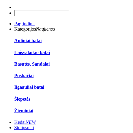
Pagrindinis
Kategorijos
Naujienos
Auliniai batai
Laisvalaikio batai
Basutės, Sandalai
Pusbačiai
Ilgaauliai batai
Šlepetės
Žieminiai
Kedai
NEW
Straipsniai