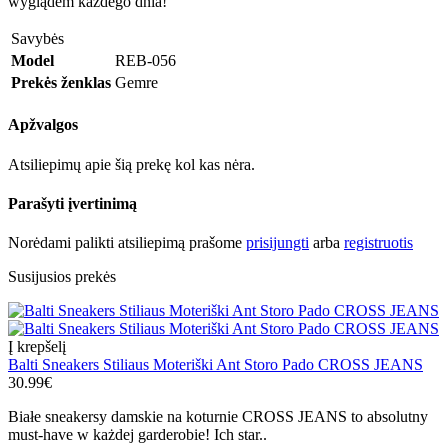
wyglądem każdego dnia!
Savybės
Model
REB-056
Prekės ženklas
Gemre
Apžvalgos
Atsiliepimų apie šią prekę kol kas nėra.
Parašyti įvertinimą
Norėdami palikti atsiliepimą prašome
prisijungti
arba
registruotis
Susijusios prekės
Į krepšelį
Balti Sneakers Stiliaus Moteriški Ant Storo Pado CROSS JEANS
30.99€
Białe sneakersy damskie na koturnie CROSS JEANS to absolutny
must-have w każdej garderobie! Ich star..