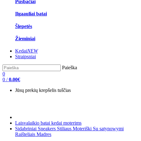
Pusbačiai
Ilgaauliai batai
Šlepetės
Žieminiai
Kedai
NEW
Straipsniai
Paieška
0
0
/
0.00€
Jūsų prekių krepšelis tuščias
Laisvalaikio batai kedai moterims
Sidabriniai Sneakers Stiliaus Moteriški Su satynowymi
Raišteliais Madres