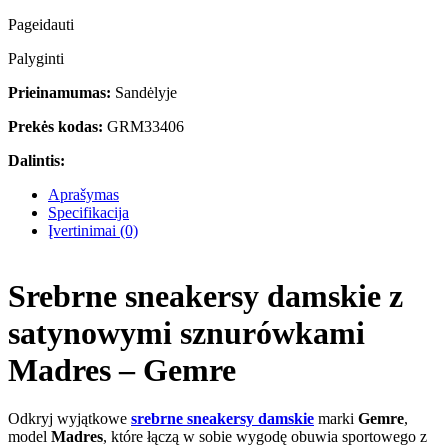
Pageidauti
Palyginti
Prieinamumas:
Sandėlyje
Prekės kodas:
GRM33406
Dalintis:
Aprašymas
Specifikacija
Įvertinimai (0)
Srebrne sneakersy damskie z
satynowymi sznurówkami
Madres – Gemre
Odkryj wyjątkowe
srebrne sneakersy damskie
marki
Gemre
,
model
Madres
, które łączą w sobie wygodę obuwia sportowego z