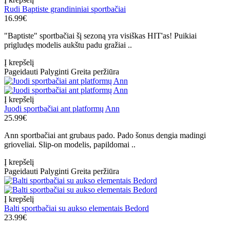
Rudi Baptiste grandininiai sportbačiai
16.99€
"Baptiste" sportbačiai šį sezoną yra visiškas HIT'as! Puikiai
prigludęs modelis aukštu padu gražiai ..
Į krepšelį
Pageidauti
Palyginti
Greita peržiūra
Į krepšelį
Juodi sportbačiai ant platformų Ann
25.99€
Ann sportbačiai ant grubaus pado. Pado šonus dengia madingi
grioveliai. Slip-on modelis, papildomai ..
Į krepšelį
Pageidauti
Palyginti
Greita peržiūra
Į krepšelį
Balti sportbačiai su aukso elementais Bedord
23.99€