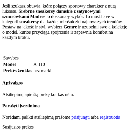
Jeśli szukasz obuwia, które połączy sportowy charakter z nutą
luksusu,
Srebrne sneakersy damskie z satynowymi
sznurówkami Madres
to doskonały wybór. To must-have w
kategorii
sneakersy
dla każdej miłośniczki najnowszych trendów.
Postaw na jakość ir styl, wybierz
Gemre
ir uzupełnij swoją kolekcję
o model, kurios przyciąga spojrzenia ir zapewnia komfort na
każdym kroku.
Savybės
Model
A-110
Prekės ženklas
bez marki
Apžvalgos
Atsiliepimų apie šią prekę kol kas nėra.
Parašyti įvertinimą
Norėdami palikti atsiliepimą prašome
prisijungti
arba
registruotis
Susijusios prekės