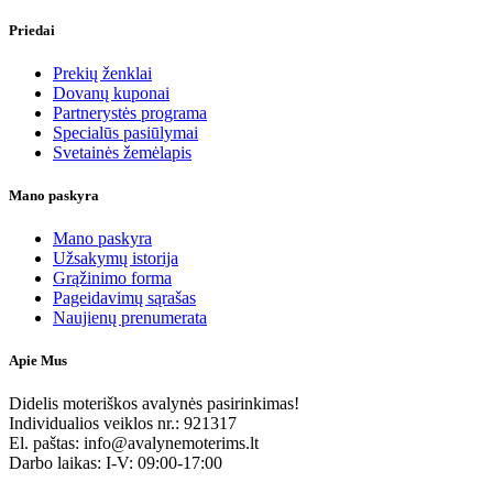
Priedai
Prekių ženklai
Dovanų kuponai
Partnerystės programa
Specialūs pasiūlymai
Svetainės žemėlapis
Mano paskyra
Mano paskyra
Užsakymų istorija
Grąžinimo forma
Pageidavimų sąrašas
Naujienų prenumerata
Apie Mus
Didelis moteriškos avalynės pasirinkimas!
Individualios veiklos nr.: 921317
El. paštas: info@avalynemoterims.lt
Darbo laikas: I-V: 09:00-17:00