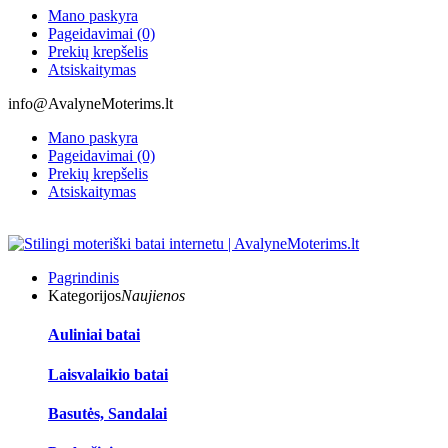
Mano paskyra
Pageidavimai (0)
Prekių krepšelis
Atsiskaitymas
info@AvalyneMoterims.lt
Mano paskyra
Pageidavimai (0)
Prekių krepšelis
Atsiskaitymas
Pagrindinis
Kategorijos
Naujienos
Auliniai batai
Laisvalaikio batai
Basutės, Sandalai