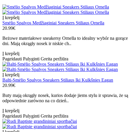
Į krepšelį
Smėlio Spalvos Medžiaginiai Sneakers Stiliaus Ornella
20.99€
Beżowe materiałowe sneakersy Ornella to idealny wybór na gorące
dni. Mają okrągły nosek ir niskie ch..
Į krepšelį
Pageidauti
Palyginti
Greita peržiūra
Į krepšelį
Balti-Smėlio Spalvos Sneakers Stiliaus Iki Kulkšnies Eagan
20.99€
Buty mają okrągły nosek, kurios dodaje jiems stylu ir sprawia, że są
odpowiednie zarówno na co dzień..
Į krepšelį
Pageidauti
Palyginti
Greita peržiūra
Į krepšelį