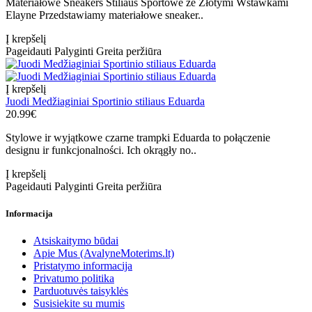
Materiałowe Sneakers Stiliaus Sportowe ze Złotymi Wstawkami
Elayne Przedstawiamy materiałowe sneaker..
Į krepšelį
Pageidauti
Palyginti
Greita peržiūra
Į krepšelį
Juodi Medžiaginiai Sportinio stiliaus Eduarda
20.99€
Stylowe ir wyjątkowe czarne trampki Eduarda to połączenie
designu ir funkcjonalności. Ich okrągły no..
Į krepšelį
Pageidauti
Palyginti
Greita peržiūra
Informacija
Atsiskaitymo būdai
Apie Mus (AvalyneMoterims.lt)
Pristatymo informacija
Privatumo politika
Parduotuvės taisyklės
Susisiekite su mumis