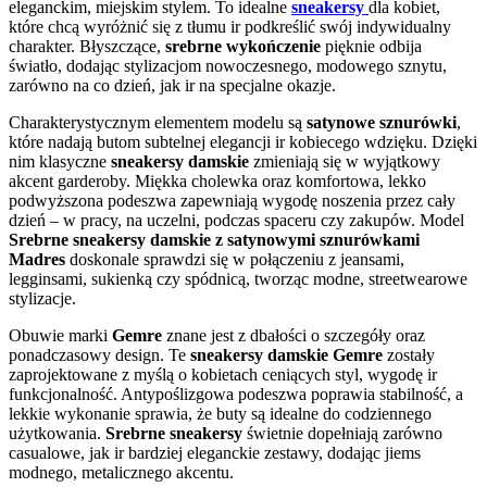
eleganckim, miejskim stylem. To idealne
sneakersy
dla kobiet,
które chcą wyróżnić się z tłumu ir podkreślić swój indywidualny
charakter. Błyszczące,
srebrne wykończenie
pięknie odbija
światło, dodając stylizacjom nowoczesnego, modowego sznytu,
zarówno na co dzień, jak ir na specjalne okazje.
Charakterystycznym elementem modelu są
satynowe sznurówki
,
które nadają butom subtelnej elegancji ir kobiecego wdzięku. Dzięki
nim klasyczne
sneakersy damskie
zmieniają się w wyjątkowy
akcent garderoby. Miękka cholewka oraz komfortowa, lekko
podwyższona podeszwa zapewniają wygodę noszenia przez cały
dzień – w pracy, na uczelni, podczas spaceru czy zakupów. Model
Srebrne sneakersy damskie z satynowymi sznurówkami
Madres
doskonale sprawdzi się w połączeniu z jeansami,
legginsami, sukienką czy spódnicą, tworząc modne, streetwearowe
stylizacje.
Obuwie marki
Gemre
znane jest z dbałości o szczegóły oraz
ponadczasowy design. Te
sneakersy damskie Gemre
zostały
zaprojektowane z myślą o kobietach ceniących styl, wygodę ir
funkcjonalność. Antypoślizgowa podeszwa poprawia stabilność, a
lekkie wykonanie sprawia, że buty są idealne do codziennego
użytkowania.
Srebrne sneakersy
świetnie dopełniają zarówno
casualowe, jak ir bardziej eleganckie zestawy, dodając jiems
modnego, metalicznego akcentu.