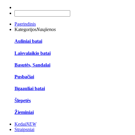
Pagrindinis
Kategorijos
Naujienos
Auliniai batai
Laisvalaikio batai
Basutės, Sandalai
Pusbačiai
Ilgaauliai batai
Šlepetės
Žieminiai
Kedai
NEW
Straipsniai