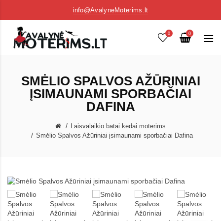
info@AvalyneMoterims.lt
0
0
SMĖLIO SPALVOS AŽŪRINIAI
ĮSIMAUNAMI SPORBAČIAI
DAFINA
Laisvalaikio batai kedai moterims
Smėlio Spalvos Ažūriniai įsimaunami sporbačiai Dafina