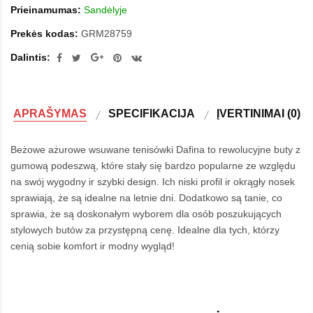
Prieinamumas:
Sandėlyje
Prekės kodas:
GRM28759
Dalintis:
APRAŠYMAS
SPECIFIKACIJA
ĮVERTINIMAI (0)
Beżowe ażurowe wsuwane tenisówki Dafina to rewolucyjne buty z
gumową podeszwą, które stały się bardzo popularne ze względu
na swój wygodny ir szybki design. Ich niski profil ir okrągły nosek
sprawiają, że są idealne na letnie dni. Dodatkowo są tanie, co
sprawia, że są doskonałym wyborem dla osób poszukujących
stylowych butów za przystępną cenę. Idealne dla tych, którzy
cenią sobie komfort ir modny wygląd!