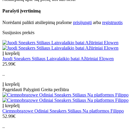
Parašyti įvertinimą
Norėdami palikti atsiliepimą prašome
prisijungti
arba
registruotis
Susijusios prekės
Į krepšelį
Juodi Sneakers Stiliaus Laisvalaikio batai Ažūriniai Elowen
25.99€
..
Į krepšelį
Pageidauti
Palyginti
Greita peržiūra
Į krepšelį
Ciemnobrązowe Odiniai Sneakers Stiliaus Na platformos Filippo
52.99€
..