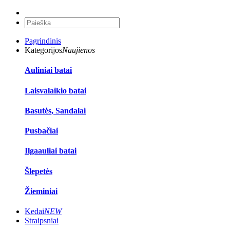
Pagrindinis
Kategorijos
Naujienos
Auliniai batai
Laisvalaikio batai
Basutės, Sandalai
Pusbačiai
Ilgaauliai batai
Šlepetės
Žieminiai
Kedai
NEW
Straipsniai