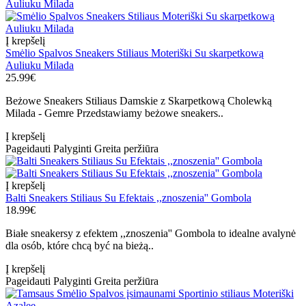
Į krepšelį
Smėlio Spalvos Sneakers Stiliaus Moteriški Su skarpetkową
Auliuku Milada
25.99€
Beżowe Sneakers Stiliaus Damskie z Skarpetkową Cholewką
Milada - Gemre Przedstawiamy beżowe sneakers..
Į krepšelį
Pageidauti
Palyginti
Greita peržiūra
Į krepšelį
Balti Sneakers Stiliaus Su Efektais ,,znoszenia'' Gombola
18.99€
Białe sneakersy z efektem ,,znoszenia'' Gombola to idealne avalynė
dla osób, które chcą być na bieżą..
Į krepšelį
Pageidauti
Palyginti
Greita peržiūra