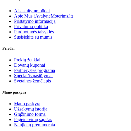
Atsiskaitymo būdai
Apie Mus (AvalyneMoterims.lt)
Pristatymo informacija
Privatumo politika
Parduotuvės taisyklės
Susisiekite su mumis
Priedai
Prekių ženklai
Dovanų kuponai
Partnerystės programa
Specialūs pasiūlymai
Svetainės žemėlapis
Mano paskyra
Mano paskyra
Užsakymų istorija
Grąžinimo forma
Pageidavimų sąrašas
Naujienų prenumerata