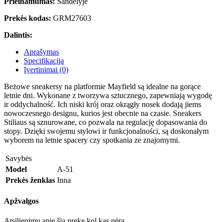
Prieinamumas:
Sandėlyje
Prekės kodas:
GRM27603
Dalintis:
Aprašymas
Specifikacija
Įvertinimai (0)
Beżowe sneakersy na platformie Mayfield są idealne na gorące
letnie dni. Wykonane z tworzywa sztucznego, zapewniają wygodę
ir oddychalność. Ich niski krój oraz okrągły nosek dodają jiems
nowoczesnego designu, kurios jest obecnie na czasie. Sneakers
Stiliaus są sznurowane, co pozwala na regulację dopasowania do
stopy. Dzięki swojemu stylowi ir funkcjonalności, są doskonałym
wyborem na letnie spacery czy spotkania ze znajomymi.
Savybės
Model
A-51
Prekės ženklas
Inna
Apžvalgos
Atsiliepimų apie šią prekę kol kas nėra.