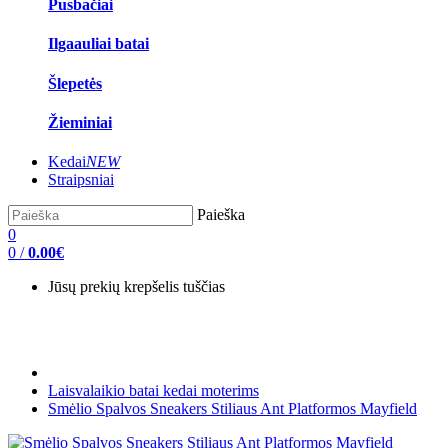
Pusbačiai
Ilgaauliai batai
Šlepetės
Žieminiai
Kedai
NEW
Straipsniai
Paieška
0
0
/
0.00€
Jūsų prekių krepšelis tuščias
Laisvalaikio batai kedai moterims
Smėlio Spalvos Sneakers Stiliaus Ant Platformos Mayfield