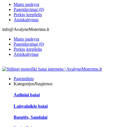
Mano paskyra
Pageidavimai (0)
Prekių krepšelis
Atsiskaitymas
info@AvalyneMoterims.lt
Mano paskyra
Pageidavimai (0)
Prekių krepšelis
Atsiskaitymas
Pagrindinis
Kategorijos
Naujienos
Auliniai batai
Laisvalaikio batai
Basutės, Sandalai