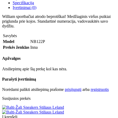
Specifikacija
Įvertinimai (0)
William sportbačiai atrodo beprotiškai! Medžiaginis viršus puikiai
priglunda prie kojos. Standartinė numeracija, vadovaukitės savo
dydžiu.
Savybės
Model
NB122P
Prekės ženklas
Inna
Apžvalgos
Atsiliepimų apie šią prekę kol kas nėra.
Parašyti įvertinimą
Norėdami palikti atsiliepimą prašome
prisijungti
arba
registruotis
Susijusios prekės
Į krepšelį