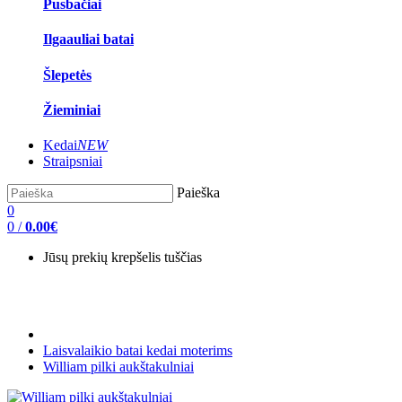
Pusbačiai
Ilgaauliai batai
Šlepetės
Žieminiai
Kedai
NEW
Straipsniai
Paieška
0
0
/
0.00€
Jūsų prekių krepšelis tuščias
Laisvalaikio batai kedai moterims
William pilki aukštakulniai