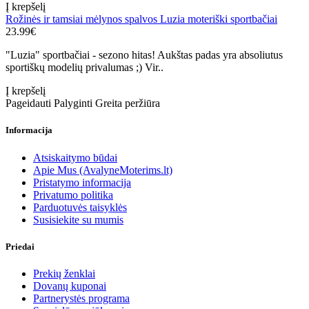
Į krepšelį
Rožinės ir tamsiai mėlynos spalvos Luzia moteriški sportbačiai
23.99€
"Luzia" sportbačiai - sezono hitas! Aukštas padas yra absoliutus
sportiškų modelių privalumas ;) Vir..
Į krepšelį
Pageidauti
Palyginti
Greita peržiūra
Informacija
Atsiskaitymo būdai
Apie Mus (AvalyneMoterims.lt)
Pristatymo informacija
Privatumo politika
Parduotuvės taisyklės
Susisiekite su mumis
Priedai
Prekių ženklai
Dovanų kuponai
Partnerystės programa