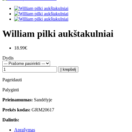
William pilki aukštakulniai
18.99€
Dydis
Į krepšelį
Pageidauti
Palyginti
Prieinamumas:
Sandėlyje
Prekės kodas:
GRM20617
Dalintis:
Aprašymas