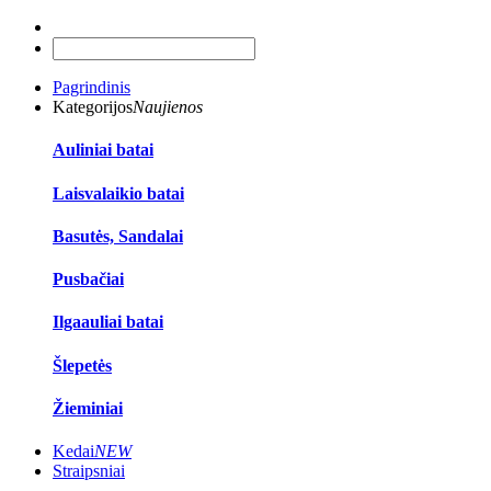
Pagrindinis
Kategorijos
Naujienos
Auliniai batai
Laisvalaikio batai
Basutės, Sandalai
Pusbačiai
Ilgaauliai batai
Šlepetės
Žieminiai
Kedai
NEW
Straipsniai