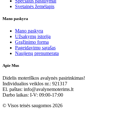
Specialūs pasiūlymai
Svetainės žemėlapis
Mano paskyra
Mano paskyra
Užsakymų istorija
Grąžinimo forma
Pageidavimų sąrašas
Naujienų prenumerata
Apie Mus
Didelis moteriškos avalynės pasirinkimas!
Individualios veiklos nr.: 921317
El. paštas: info@avalynemoterims.lt
Darbo laikas: I-V: 09:00-17:00
© Visos teisės saugomos 2026