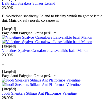
Balti-Žali Sneakers Stiliaus Leland
23.99€
Biało-zielone sneakersy Leland to idealny wybór na gorące letnie
dni. Mają okrągły nosek, co zapewni..
Į krepšelį
Pageidauti
Palyginti
Greita peržiūra
Į krepšelį
Violetinės Spalvos Casualowe Laisvalaikio batai Manon
23.99€
..
Į krepšelį
Pageidauti
Palyginti
Greita peržiūra
Į krepšelį
Juodi Sneakers Stiliaus Ant Platformos Valentine
28.99€
..