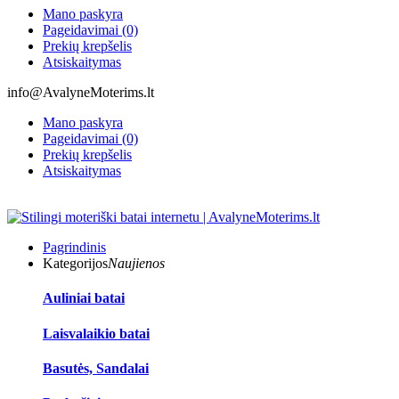
Mano paskyra
Pageidavimai (0)
Prekių krepšelis
Atsiskaitymas
info@AvalyneMoterims.lt
Mano paskyra
Pageidavimai (0)
Prekių krepšelis
Atsiskaitymas
Pagrindinis
Kategorijos
Naujienos
Auliniai batai
Laisvalaikio batai
Basutės, Sandalai