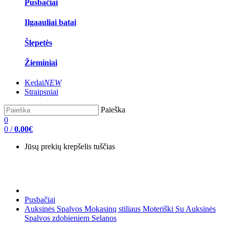
Pusbačiai
Ilgaauliai batai
Šlepetės
Žieminiai
Kedai
NEW
Straipsniai
Paieška
0
0
/
0.00€
Jūsų prekių krepšelis tuščias
Pusbačiai
Auksinės Spalvos Mokasinų stiliaus Moteriški Su Auksinės
Spalvos zdobieniem Selanos