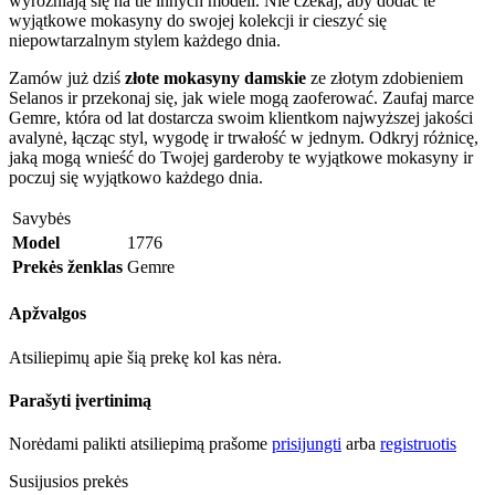
wyróżniają się na tle innych modeli. Nie czekaj, aby dodać te
wyjątkowe mokasyny do swojej kolekcji ir cieszyć się
niepowtarzalnym stylem każdego dnia.
Zamów już dziś
złote mokasyny damskie
ze złotym zdobieniem
Selanos ir przekonaj się, jak wiele mogą zaoferować. Zaufaj marce
Gemre, która od lat dostarcza swoim klientkom najwyższej jakości
avalynė, łącząc styl, wygodę ir trwałość w jednym. Odkryj różnicę,
jaką mogą wnieść do Twojej garderoby te wyjątkowe mokasyny ir
poczuj się wyjątkowo każdego dnia.
Savybės
Model
1776
Prekės ženklas
Gemre
Apžvalgos
Atsiliepimų apie šią prekę kol kas nėra.
Parašyti įvertinimą
Norėdami palikti atsiliepimą prašome
prisijungti
arba
registruotis
Susijusios prekės