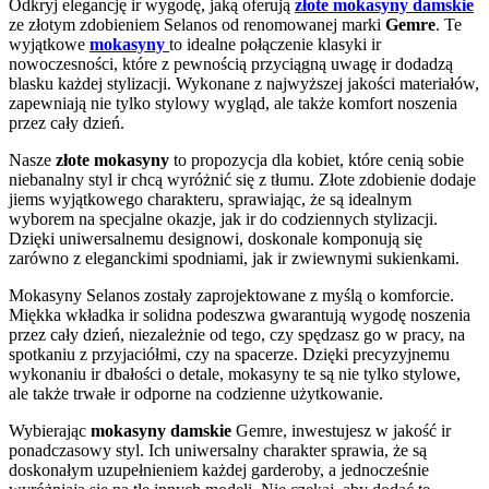
Odkryj elegancję ir wygodę, jaką oferują
złote mokasyny damskie
ze złotym zdobieniem Selanos od renomowanej marki
Gemre
. Te
wyjątkowe
mokasyny
to idealne połączenie klasyki ir
nowoczesności, które z pewnością przyciągną uwagę ir dodadzą
blasku każdej stylizacji. Wykonane z najwyższej jakości materiałów,
zapewniają nie tylko stylowy wygląd, ale także komfort noszenia
przez cały dzień.
Nasze
złote mokasyny
to propozycja dla kobiet, które cenią sobie
niebanalny styl ir chcą wyróżnić się z tłumu. Złote zdobienie dodaje
jiems wyjątkowego charakteru, sprawiając, że są idealnym
wyborem na specjalne okazje, jak ir do codziennych stylizacji.
Dzięki uniwersalnemu designowi, doskonale komponują się
zarówno z eleganckimi spodniami, jak ir zwiewnymi sukienkami.
Mokasyny Selanos zostały zaprojektowane z myślą o komforcie.
Miękka wkładka ir solidna podeszwa gwarantują wygodę noszenia
przez cały dzień, niezależnie od tego, czy spędzasz go w pracy, na
spotkaniu z przyjaciółmi, czy na spacerze. Dzięki precyzyjnemu
wykonaniu ir dbałości o detale, mokasyny te są nie tylko stylowe,
ale także trwałe ir odporne na codzienne użytkowanie.
Wybierając
mokasyny damskie
Gemre, inwestujesz w jakość ir
ponadczasowy styl. Ich uniwersalny charakter sprawia, że są
doskonałym uzupełnieniem każdej garderoby, a jednocześnie