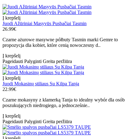
Į krepšelį
Juodi Ažūriniai Masyvūs Pusbačiai Tasmin
26.99€
Czarne ażurowe masywne półbuty Tasmin marki Gemre to
propozycja dla kobiet, które cenią nowoczesny d..
Į krepšelį
Pageidauti
Palyginti
Greita peržiūra
Į krepšelį
Juodi Mokasinų stiliaus Su Kilpa Tanja
22.99€
Czarne mokasyny z klamerką Tanja to idealny wybór dla osób
poszukujących niedrogiego, a jednocześnie..
Į krepšelį
Pageidauti
Palyginti
Greita peržiūra
Į krepšelį