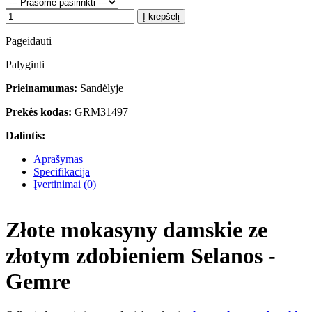
Į krepšelį
Pageidauti
Palyginti
Prieinamumas:
Sandėlyje
Prekės kodas:
GRM31497
Dalintis:
Aprašymas
Specifikacija
Įvertinimai (0)
Złote mokasyny damskie ze
złotym zdobieniem Selanos -
Gemre