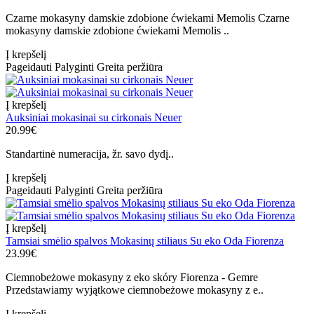
Czarne mokasyny damskie zdobione ćwiekami Memolis Czarne
mokasyny damskie zdobione ćwiekami Memolis ..
Į krepšelį
Pageidauti
Palyginti
Greita peržiūra
Į krepšelį
Auksiniai mokasinai su cirkonais Neuer
20.99€
Standartinė numeracija, žr. savo dydį..
Į krepšelį
Pageidauti
Palyginti
Greita peržiūra
Į krepšelį
Tamsiai smėlio spalvos Mokasinų stiliaus Su eko Oda Fiorenza
23.99€
Ciemnobeżowe mokasyny z eko skóry Fiorenza - Gemre
Przedstawiamy wyjątkowe ciemnobeżowe mokasyny z e..
Į krepšelį