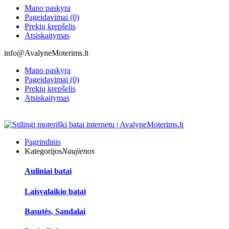
Mano paskyra
Pageidavimai (0)
Prekių krepšelis
Atsiskaitymas
info@AvalyneMoterims.lt
Mano paskyra
Pageidavimai (0)
Prekių krepšelis
Atsiskaitymas
Pagrindinis
Kategorijos
Naujienos
Auliniai batai
Laisvalaikio batai
Basutės, Sandalai