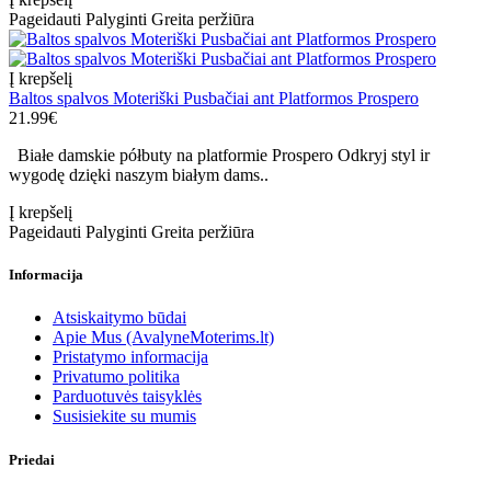
Pageidauti
Palyginti
Greita peržiūra
Į krepšelį
Baltos spalvos Moteriški Pusbačiai ant Platformos Prospero
21.99€
Białe damskie półbuty na platformie Prospero Odkryj styl ir
wygodę dzięki naszym białym dams..
Į krepšelį
Pageidauti
Palyginti
Greita peržiūra
Informacija
Atsiskaitymo būdai
Apie Mus (AvalyneMoterims.lt)
Pristatymo informacija
Privatumo politika
Parduotuvės taisyklės
Susisiekite su mumis
Priedai