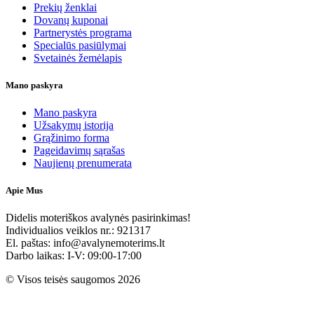
Prekių ženklai
Dovanų kuponai
Partnerystės programa
Specialūs pasiūlymai
Svetainės žemėlapis
Mano paskyra
Mano paskyra
Užsakymų istorija
Grąžinimo forma
Pageidavimų sąrašas
Naujienų prenumerata
Apie Mus
Didelis moteriškos avalynės pasirinkimas!
Individualios veiklos nr.: 921317
El. paštas: info@avalynemoterims.lt
Darbo laikas: I-V: 09:00-17:00
© Visos teisės saugomos 2026