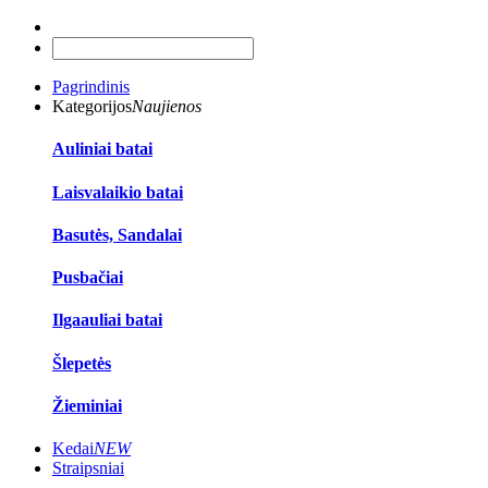
Pagrindinis
Kategorijos
Naujienos
Auliniai batai
Laisvalaikio batai
Basutės, Sandalai
Pusbačiai
Ilgaauliai batai
Šlepetės
Žieminiai
Kedai
NEW
Straipsniai